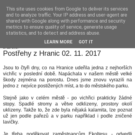
This site uses cookies from Google to deliver its services
Hranické listy
and to analyze traffic. Your IP address and user-agent are
shared with Google along with performance and security
metrics to ensure quality of service, generate usage
statistics, and to detect and address abuse.
▼
LEARN MORE
GOT IT
2. 11. 2017
Postřehy z Hranic 02. 11. 2017
Jsou to čtyři dny, co na Hranice udeřila jedna z nejhorších
vichřic v poslední době. Napáchala v našem městě velké
škody zejména na porostu. Dnes jsme znovu vyrazili na
jedno z nejvíce postižených míst, a to do městského parku.
Stejně jako v celém městě - po vichřici prakticky žádné
stopy. Spadlé stromy a větve odklizeny, prostory okolí
uklizeny. Takže to, že zde byla nějaká kalamita, lze poznat
už jen podle pařezů a v parku například i podle zničené
lavičky.
Je třeba poděkovat zaměstnancům Ekoltesu - odvedli