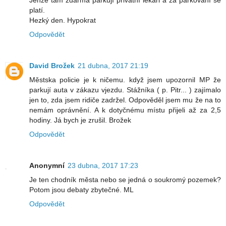
Jenže tam zdarma parkují privátní lékaři a za parkování se
platí.
Hezký den. Hypokrat
Odpovědět
David Brožek
21 dubna, 2017 21:19
Městska policie je k ničemu. když jsem upozornil MP že
parkují auta v zákazu vjezdu. Stážníka ( p. Pitr... ) zajímalo
jen to, zda jsem ridiče zadržel. Odpověděl jsem mu že na to
nemám oprávnění. A k dotyčnému místu přijeli až za 2,5
hodiny. Já bych je zrušil. Brožek
Odpovědět
Anonymní
23 dubna, 2017 17:23
Je ten chodník města nebo se jedná o soukromý pozemek?
Potom jsou debaty zbytečné. ML
Odpovědět