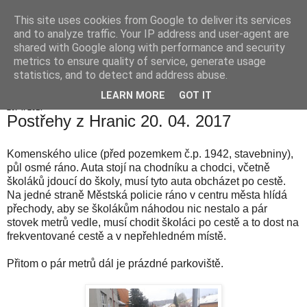
This site uses cookies from Google to deliver its services
Hranické listy
and to analyze traffic. Your IP address and user-agent are
shared with Google along with performance and security
metrics to ensure quality of service, generate usage
statistics, and to detect and address abuse.
▼
LEARN MORE
GOT IT
20. 4. 2017
Postřehy z Hranic 20. 04. 2017
Komenského ulice (před pozemkem č.p. 1942, stavebniny),
půl osmé ráno. Auta stojí na chodníku a chodci, včetně
školáků jdoucí do školy, musí tyto auta obcházet po cestě.
Na jedné straně Městská policie ráno v centru města hlídá
přechody, aby se školákům náhodou nic nestalo a pár
stovek metrů vedle, musí chodit školáci po cestě a to dost na
frekventované cestě a v nepřehledném místě.
Přitom o pár metrů dál je prázdné parkoviště.