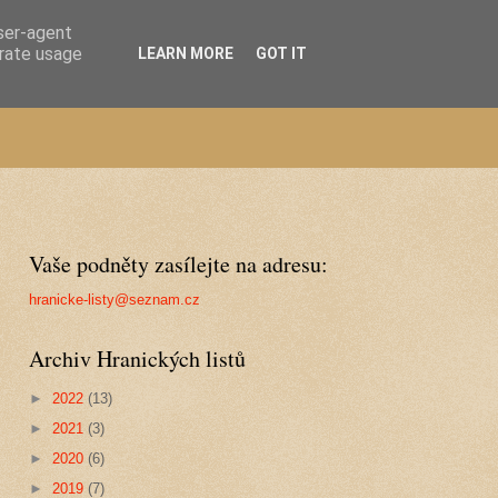
user-agent
erate usage
LEARN MORE
GOT IT
Vaše podněty zasílejte na adresu:
hranicke-listy@seznam.cz
Archiv Hranických listů
►
2022
(13)
►
2021
(3)
►
2020
(6)
►
2019
(7)