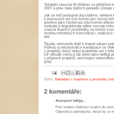
Tehdejší starosta M.Wildner za přihlížení t
2007 a přes řadu dalších peripetií zůstalo 
Jak se teď postupně dozvídáme, některé f
k posouzení ani své komisi pro rozvoj měs
posléze jako zbytečnou tuto komisi dokonc
osekala a degradovala odbor rozvoje měst
značné finanční prostředky na řešení svých
mnoha městských komunikací, realizace k
atd.
Škoda, nemuselo dojít k trapné situaci poté
Hůrkou a rekonstrukce kanalizace ve Velk
z projektů, který nebyl projednán ani s teh
Už několik měsíců tak před námi defilují 
v přípravě projektů, neschopní sebereflex
(jna)
Štítky:
Nakládání s majetkem a prostředky mě
2 komentáře:
Anonymní řekl(a)...
Proč nedává vládnoucí koalice do zast
Odpověď je jednoduchá, občan by se mo