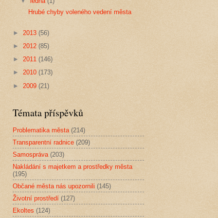
▼
ledna
(1)
Hrubé chyby voleného vedení města
►
2013
(56)
►
2012
(85)
►
2011
(146)
►
2010
(173)
►
2009
(21)
Témata příspěvků
Problematika města
(214)
Transparentní radnice
(209)
Samospráva
(203)
Nakládání s majetkem a prostředky města
(195)
Občané města nás upozornili
(145)
Životní prostředí
(127)
Ekoltes
(124)