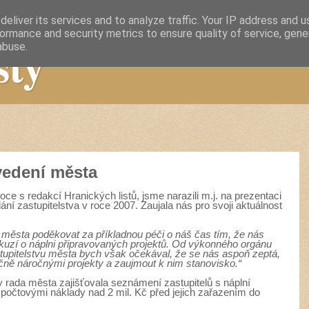
eliver its services and to analyze traffic. Your IP address and 
ormance and security metrics to ensure quality of service, gen
sty
abuse.
vedení města
oce s redakcí Hranických listů, jsme narazili m.j. na prezentaci
ní zastupitelstva v roce 2007. Zaujala nás pro svoji aktuálnost
ě města poděkovat za příkladnou péči o náš čas tím, že nás
skuzí o náplni připravovaných projektů. Od výkonného orgánu
tupitelstvu města bych však očekával, že se nás aspoň zeptá,
ně náročnými projekty a zaujmout k nim stanovisko.“
y rada města zajišťovala seznámení zastupitelů s náplní
počtovými náklady nad 2 mil. Kč před jejich zařazením do