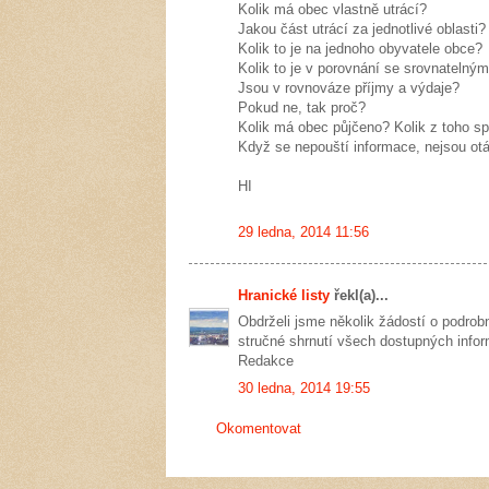
Kolik má obec vlastně utrácí?
Jakou část utrácí za jednotlivé oblasti?
Kolik to je na jednoho obyvatele obce?
Kolik to je v porovnání se srovnatelný
Jsou v rovnováze příjmy a výdaje?
Pokud ne, tak proč?
Kolik má obec půjčeno? Kolik z toho sp
Když se nepouští informace, nejsou otáz
HI
29 ledna, 2014 11:56
Hranické listy
řekl(a)...
Obdrželi jsme několik žádostí o podrobn
stručné shrnutí všech dostupných infor
Redakce
30 ledna, 2014 19:55
Okomentovat