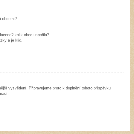
mi obcemi?
laceno? kolik obec uspořila?
ky a je klid.
ější vysvětlení. Připravujeme proto k doplnění tohoto příspěvku
mací.