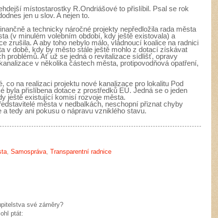
ehdejší místostarostky R.Ondriášové to přislíbil. Psal se rok
dodnes jen u slov. A nejen to.
inančně a technicky náročné projekty nepředložila rada města
ta (v minulém volebním období, kdy ještě existovala) a
e zrušila. A aby toho nebylo málo, vládnoucí koalice na radnici
a v době, kdy by město stále ještě mohlo z dotací získávat
 problémů. Ať už se jedná o revitalizace sídlišť, opravy
analizace v několika částech města, protipovodňová opatření,
, co na realizaci projektu nové kanalizace pro lokalitu Pod
é byla přislíbena dotace z prostředků EÚ. Jedná se o jeden
dy ještě existující komisí rozvoje města.
představitelé města
v nedbalkách,
neschopní přiznat chyby
e a tedy ani pokusu o nápravu vzniklého stavu.
sta
,
Samospráva
,
Transparentní radnice
upitelstva své záměry?
hl ptát: