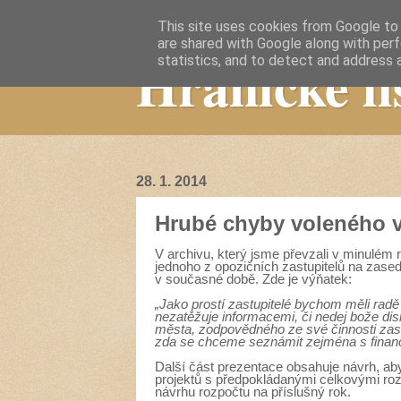
This site uses cookies from Google to d
are shared with Google along with perf
Hranické li
statistics, and to detect and address 
28. 1. 2014
Hrubé chyby voleného 
V archivu, který jsme převzali v minulém r
jednoho z opozičních zastupitelů na zasedá
v současné době. Zde je výňatek:
„Jako prostí zastupitelé bychom měli rad
nezatěžuje informacemi, či nedej bože di
města, zodpovědného ze své činnosti zas
zda se chceme seznámit zejména s finanč
Další část prezentace obsahuje návrh, ab
projektů s předpokládanými celkovými roz
návrhu rozpočtu na příslušný rok.