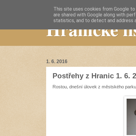
This site uses cookies from Google to d
are shared with Google along with perf
Hranické li
statistics, and to detect and address 
1. 6. 2016
Postřehy z Hranic 1. 6. 
Rostou, dnešní úlovek z městského parku.