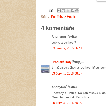
Štítky:
Postřehy z Hranic
4 komentáře:
Anonymní řekl(a)...
dobrý, a velikost?
03 června, 2016 06:41
Hranické listy
řekl(a)...
Smaženice výborná, velikost hřibů jsem
03 června, 2016 08:07
Anonymní řekl(a)...
Postřehy z Hranic. Na památkové bud
Může to tam být. Památkář
05 června, 2016 20:00