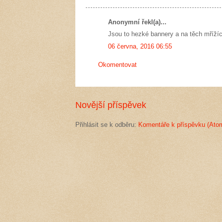
Anonymní řekl(a)...
Jsou to hezké bannery a na těch mřížích
06 června, 2016 06:55
Okomentovat
Novější příspěvek
Přihlásit se k odběru:
Komentáře k příspěvku (Ato