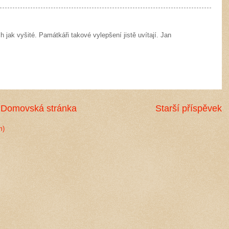
 jak vyšité. Památkáři takové vylepšení jistě uvítají. Jan
Domovská stránka
Starší příspěvek
m)