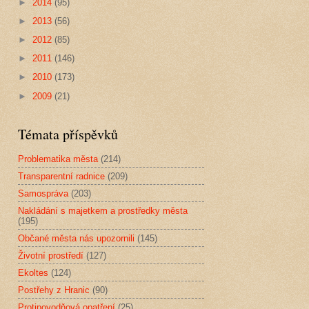
►
2014
(95)
►
2013
(56)
►
2012
(85)
►
2011
(146)
►
2010
(173)
►
2009
(21)
Témata příspěvků
Problematika města
(214)
Transparentní radnice
(209)
Samospráva
(203)
Nakládání s majetkem a prostředky města
(195)
Občané města nás upozornili
(145)
Životní prostředí
(127)
Ekoltes
(124)
Postřehy z Hranic
(90)
Protipovodňová opatření
(25)