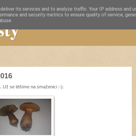
eliver its services and to analyze traffic. Your IP address and 
ormance and security metrics to ensure quality of service, gen
sty
abuse.
2016
 Už se těšíme na smaženici :-).