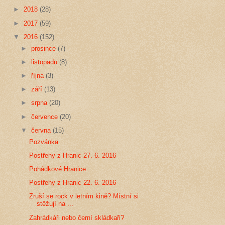
►
2018
(28)
►
2017
(59)
▼
2016
(152)
►
prosince
(7)
►
listopadu
(8)
►
října
(3)
►
září
(13)
►
srpna
(20)
►
července
(20)
▼
června
(15)
Pozvánka
Postřehy z Hranic 27. 6. 2016
Pohádkové Hranice
Postřehy z Hranic 22. 6. 2016
Zruší se rock v letním kině? Místní si
stěžují na ...
Zahrádkáři nebo černí skládkaři?