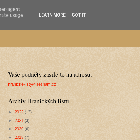
user-agent
erate usage
LEARN MORE
GOT IT
Vaše podněty zasílejte na adresu:
hranicke-listy@seznam.cz
Archiv Hranických listů
►
2022
(13)
►
2021
(3)
►
2020
(6)
►
2019
(7)