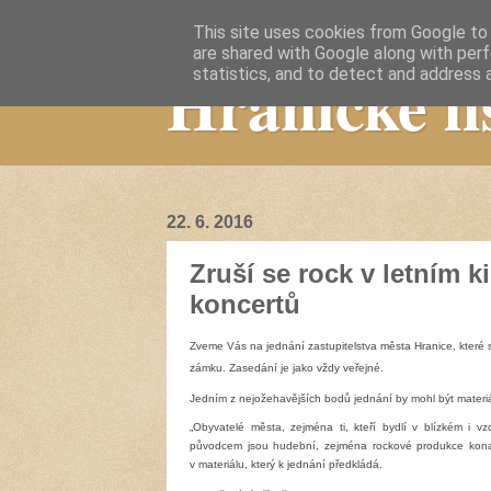
This site uses cookies from Google to d
are shared with Google along with perf
Hranické li
statistics, and to detect and address 
22. 6. 2016
Zruší se rock v letním ki
koncertů
Zveme Vás na jednání zastupitelstva města Hranice, které 
zámku. Zasedání je jako vždy veřejné.
Jedním z nejožehavějších bodů jednání by mohl být materiál
„Obyvatelé města, zejména ti, kteří
bydlí
v blízkém i vz
původcem jsou hudební, zejména rockové produkce kon
v materiálu, který k jednání předkládá.