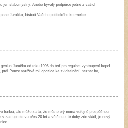
ad jen slabomyslný. Anebo bývalý podpůrce jedné z vašich
 pane Juračko, historii Vašeho politického kotrmelce.
 genius Juračka od roku 1996 do teď pro regulaci vystoupení kapel
, prd! Pouze využívá roli opozice ke zviditelnění, neznat ho,
ve funkci, ale může za to, že město prý nemá veřejně prospěšnou
 v zastupitelstvu přes 20 let a většinu z té doby zde vládl, je nový
anice.