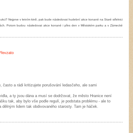
kci? Nejprve v letním kině, pak bude následovat hudební akce konané na Staré střelnici
dinách. Potom budou následovat akce konané i přes den v Městském parku a v Zámecké
Převzato
 často a rádi kritizujete porušování ledasčeho, ale sami
vidla, a ty jsou dána a musí se dodržovat, že město Hranice není
ku tak, aby bylo vše podle regulí, je podstata problému - ale to
a dělným lidem tak obdivovaného starosty. Tam je háček.