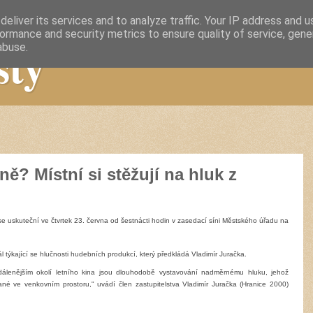
eliver its services and to analyze traffic. Your IP address and 
ormance and security metrics to ensure quality of service, gen
sty
abuse.
ně? Místní si stěžují na hluk z
se uskuteční ve čtvrtek 23. června od šestnácti hodin v zasedací síni Městského úřadu na
 týkající se hlučnosti hudebních produkcí, který předkládá Vladimír Juračka.
dálenějším okolí letního kina jsou dlouhodobě vystavování nadměrnému hluku, jehož
ané ve
venkovním
prostoru," uvádí člen zastupitelstva Vladimír Juračka (Hranice 2000)