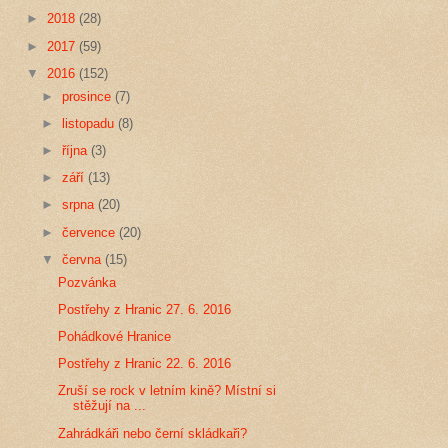
►
2018
(28)
►
2017
(59)
▼
2016
(152)
►
prosince
(7)
►
listopadu
(8)
►
října
(3)
►
září
(13)
►
srpna
(20)
►
července
(20)
▼
června
(15)
Pozvánka
Postřehy z Hranic 27. 6. 2016
Pohádkové Hranice
Postřehy z Hranic 22. 6. 2016
Zruší se rock v letním kině? Místní si
stěžují na ...
Zahrádkáři nebo černí skládkaři?