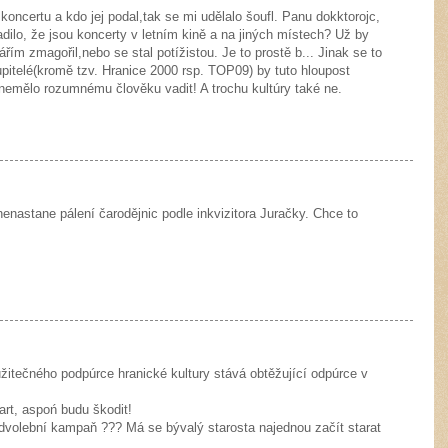
koncertu a kdo jej podal,tak se mi udělalo šoufl. Panu dokktorojc,
adilo, že jsou koncerty v letním kině a na jiných místech? Už by
ářím zmagořil,nebo se stal potížistou. Je to prostě b... Jinak se to
pitelé(kromě tzv. Hranice 2000 rsp. TOP09) by tuto hloupost
 nemělo rozumnému člověku vadit! A trochu kultúry také ne.
nenastane pálení čarodějnic podle inkvizitora Juračky. Chce to
žitečného podpúrce hranické kultury stává obtěžující odpúrce v
rt, aspoń budu škodit!
dvolební kampaň ??? Má se bývalý starosta najednou začít starat