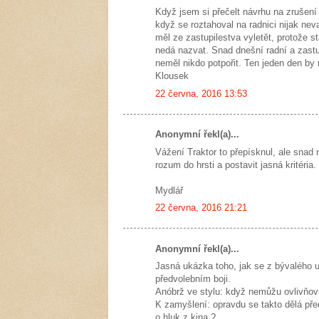
Když jsem si přečelt návrhu na zrušení 
když se roztahoval na radnici nijak nev
měl ze zastupilestva vyletět, protože st
nedá nazvat. Snad dnešní radní a zastu
neměl nikdo potpořit. Ten jeden den by
Klousek
22 června, 2016 13:53
Anonymní řekl(a)...
Vážení Traktor to přepísknul, ale snad 
rozum do hrsti a postavit jasná kritéria.
Mydlář
22 června, 2016 21:21
Anonymní řekl(a)...
Jasná ukázka toho, jak se z bývalého u
předvolebním boji.
Anóbrž ve stylu: když nemůžu ovlivňova
K zamyšlení: opravdu se takto dělá pře
o hluk z kina ?