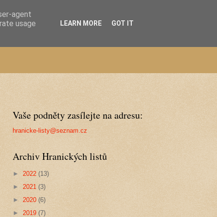
user-agent
erate usage
LEARN MORE
GOT IT
Vaše podněty zasílejte na adresu:
hranicke-listy@seznam.cz
Archiv Hranických listů
►
2022
(13)
►
2021
(3)
►
2020
(6)
►
2019
(7)