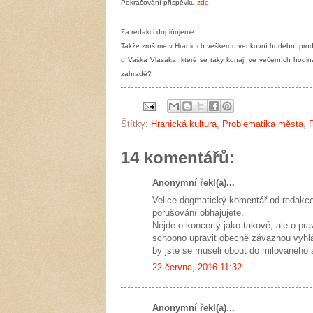
Pokračování příspěvku
zde
.
Za redakci doplňujeme.
Takže zrušíme v Hranicích veškerou venkovní hudební produ
u Vaška Vlasáka, které se taky konají ve večerních ho
zahradě?
Štítky:
Hranická kultura
,
Problematika města
,
14 komentářů:
Anonymní řekl(a)...
Velice dogmatický komentář od redakce,
porušování obhajujete.
Nejde o koncerty jako takové, ale o pra
schopno upravit obecně závaznou vyhláš
by jste se museli obout do milovaného 
22 června, 2016 11:32
Anonymní řekl(a)...