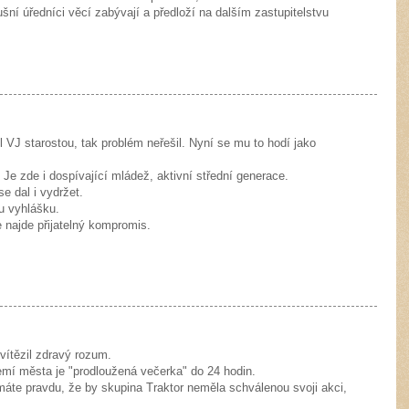
lušní úředníci věcí zabývají a předloží na dalším zastupitelstvu
yl VJ starostou, tak problém neřešil. Nyní se mu to hodí jako
 Je zde i dospívající mládež, aktivní střední generace.
e dal i vydržet.
u vyhlášku.
 najde přijatelný kompromis.
vítězil zdravý rozum.
mí města je "prodloužená večerka" do 24 hodin.
emáte pravdu, že by skupina Traktor neměla schválenou svoji akci,