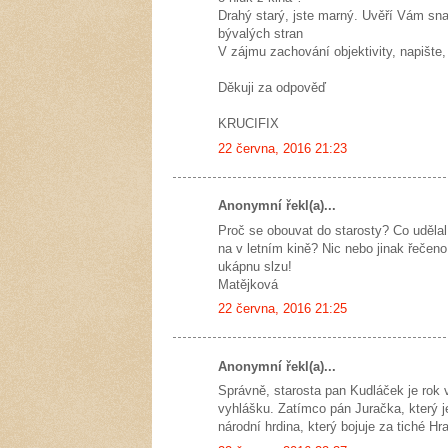
Drahý starý, jste marný. Uvěří Vám sn
bývalých stran
V zájmu zachování objektivity, napište,
Děkuji za odpověď
KRUCIFIX
22 června, 2016 21:23
Anonymní řekl(a)...
Proč se obouvat do starosty? Co udělal
na v letním kině? Nic nebo jinak řečeno
ukápnu slzu!
Matějková
22 června, 2016 21:25
Anonymní řekl(a)...
Správně, starosta pan Kudláček je rok 
vyhlášku. Zatímco pán Juračka, který je
národní hrdina, který bojuje za tiché Hr