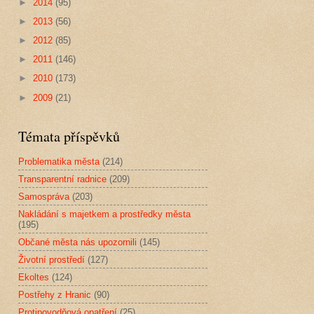
►
2014
(95)
►
2013
(56)
►
2012
(85)
►
2011
(146)
►
2010
(173)
►
2009
(21)
Témata příspěvků
Problematika města
(214)
Transparentní radnice
(209)
Samospráva
(203)
Nakládání s majetkem a prostředky města
(195)
Občané města nás upozornili
(145)
Životní prostředí
(127)
Ekoltes
(124)
Postřehy z Hranic
(90)
Protipovodňová opatření
(25)