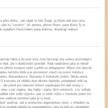
te přes držku...tak nějak to řekl Švejk, já říkám dali jste cenu
vám to "vosolím". Ač ateista, přesto říkám, pane Bože Ty to
rá vyjádření členů kolem pana doktora, dostávají reálnou
ajímají fakta a do jisté míry mne fascinují ony výlevy postrádající
 o hluk, jde o dodržování pravidel. Rádi nadáváme jaký je někde
le sami přitom konáme totéž a ještě se obhajujeme. Město má obecně
atiku nočního klidu a je povinností všech na území města ji
avanku, Alexandrovce, Nazarety či kohokoliv jiného. Nikdo nemá
O koncertu se vědělo dost dlouho dopředu, pořadatelé měli na
é - ale právě pro nalezení řešení uspokojujícího obě strany v
bec a její orgány, aby hájily i zájmy těch ostatních, a ty selhaly.
 udělal sám sobě výjimku, pak si totéž může v čemkoliv jiném říci
eme nadávat ostošest jaký je tu bord...
 bod" podívat, rád si poslechnu argumentaci stran, s ohledem na
h to osobně neřešil na zastupitelstvu, tam se teď nic zásadního