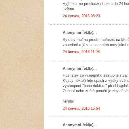
Vyjímku, na prodloužení akce do 24 ho
květnu.
24 června, 2016 08:23
Anonymní řekl(a)...
Bylo by možno prosím upřesnit na které
zasedání a já v usneseních rady jaksi n
24 června, 2016 11:08
Anonymní řekl(a)...
Poznatek ze včerejšího zastupitelstva:
Kdyby někteří lidé spadli z výšky svého
vystoupení "pana doktora" při obhajobě
O lhaní nebo ztrátě paměti je zbytečné
Mydlář
24 června, 2016 15:54
Anonymní řekl(a)...