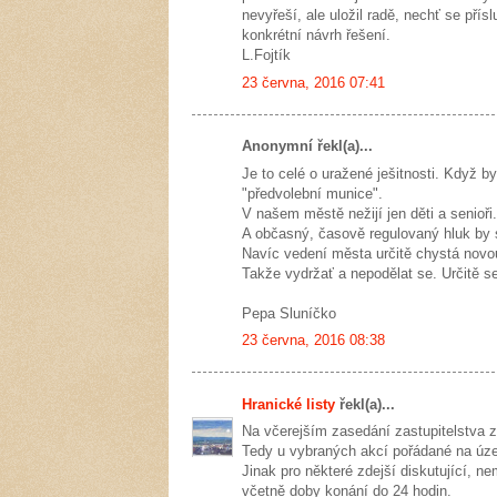
nevyřeší, ale uložil radě, nechť se přís
konkrétní návrh řešení.
L.Fojtík
23 června, 2016 07:41
Anonymní řekl(a)...
Je to celé o uražené ješitnosti. Když b
"předvolební munice".
V našem městě nežijí jen děti a senioři.
A občasný, časově regulovaný hluk by s
Navíc vedení města určitě chystá novo
Takže vydržať a nepodělat se. Určitě se
Pepa Sluníčko
23 června, 2016 08:38
Hranické listy
řekl(a)...
Na včerejším zasedání zastupitelstva z
Tedy u vybraných akcí pořádané na úze
Jinak pro některé zdejší diskutující, n
včetně doby konání do 24 hodin.