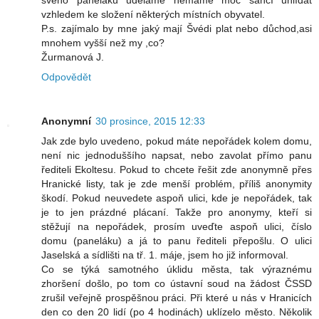
svého paneláku uděláme nemáme moc šancí uhlídat
vzhledem ke složení některých místních obyvatel.
P.s. zajímalo by mne jaký mají Švédi plat nebo důchod,asi
mnohem vyšší než my ,co?
Žurmanová J.
Odpovědět
Anonymní
30 prosince, 2015 12:33
Jak zde bylo uvedeno, pokud máte nepořádek kolem domu,
není nic jednoduššího napsat, nebo zavolat přímo panu
řediteli Ekoltesu. Pokud to chcete řešit zde anonymně přes
Hranické listy, tak je zde menší problém, příliš anonymity
škodí. Pokud neuvedete aspoň ulici, kde je nepořádek, tak
je to jen prázdné plácaní. Takže pro anonymy, kteří si
stěžují na nepořádek, prosím uveďte aspoň ulici, číslo
domu (paneláku) a já to panu řediteli přepošlu. O ulici
Jaselská a sídlišti na tř. 1. máje, jsem ho již informoval.
Co se týká samotného úklidu města, tak výraznému
zhoršení došlo, po tom co ústavní soud na žádost ČSSD
zrušil veřejně prospěšnou práci. Při které u nás v Hranicích
den co den 20 lidí (po 4 hodinách) uklízelo město. Několik