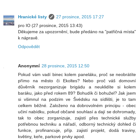
Hranické listy
27 prosince, 2015 17:27
pro IO (27 prosince, 2015 13:43)
Děkujeme za upozornění, bude předáno na "patřičná místa"
k nápravě.
Odpovědět
Anonymní
28 prosince, 2015 12:50
Pokud vám vadí binec kolem paneláku, proč se neobrátíte
přímo na město či Ekoltes? Nebo proč váš domovní
důvěrník nezorganizuje brigádu a neuklidíte si kolem
baráku, jako před rokem 89? Bohudík či bohužel? Jak jsem
si všimnul na podzim ve Švédsku na sídlišti, je to tam
celkem běžné. Založeno na dobrovolném principu - obec
učiní nabídku, pokud občané souhlasí a dají se dohromady,
tak to obec zorganizuje, zajistí přes technické služby
potřebnou techniku a nářadí, odborný technický dohled či
funkce, profinancuje, příp. zajistí projekt, dodá traviny,
květiny, keře, parkové prvky apod.