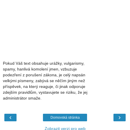
Pokud Váš text obsahuje urážky, vulgarismy,
spamy, hanlivá komolení jmen, vzbuzuje
podezření z porušení zákona, je celý napsán
velkými písmeny, zabývá se něčím jiným než
příspěvek, na který reaguje, či jinak odporuje
zdejším pravidlům, vystavujete se riziku, že jej
administrátor smaže.
‹
›
Domovská stránka
Zobrazit verzi pro web