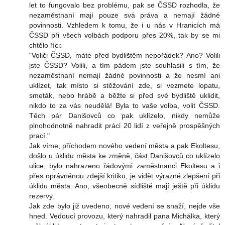
let to fungovalo bez problému, pak se ČSSD rozhodla, že
nezaměstnaní mají pouze svá práva a nemají žádné
povinnosti. Vzhledem k tomu, že i u nás v Hranicích má
ČSSD při všech volbách podporu přes 20%, tak by se mi
chtělo říci:
"Voliči ČSSD, máte před bydlištěm nepořádek? Ano? Volili
jste ČSSD? Volili, a tím pádem jste souhlasili s tím, že
nezaměstnaní nemají žádné povinnosti a že nesmí ani
uklízet, tak místo si stěžování zde, si vezmete lopatu,
smeták, nebo hrábě a běžte si před své bydliště uklidit,
nikdo to za vás neudělá! Byla to vaše volba, volit ČSSD.
Těch pár Danišovců co pak uklízelo, nikdy nemůže
plnohodnotně nahradit práci 20 lidí z veřejně prospěšných
prací."
Jak víme, příchodem nového vedení města a pak Ekoltesu,
došlo u úklidu města ke změně, část Danišovců co uklízelo
ulice, bylo nahrazeno řádovými zaměstnanci Ekoltesu a i
přes oprávněnou zdejší kritiku, je vidět výrazné zlepšení při
úklidu města. Ano, všeobecně sídliště mají ještě při úklidu
rezervy.
Jak zde bylo již uvedeno, nové vedení se snaží, nejde vše
hned. Vedoucí provozu, který nahradil pana Michálka, který