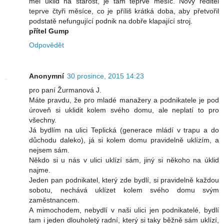
měl úklid na starost, je tam teprve měsíc. Nový ředitel
teprve čtyři měsíce, co je příliš krátká doba, aby přetvořil
podstatě nefungující podnik na dobře klapající stroj.
přítel Gump
Odpovědět
Anonymní
30 prosince, 2015 14:23
pro paní Žurmanová J.
Máte pravdu, že pro mladé manažery a podnikatele je pod
úroveň si uklidit kolem svého domu, ale neplatí to pro
všechny.
Já bydlím na ulici Teplická (generace mládí v trapu a do
důchodu daleko), já si kolem domu pravidelně uklízím, a
nejsem sám.
Někdo si u nás v ulici uklízí sám, jiný si někoho na úklid
najme.
Jeden pan podnikatel, který zde bydlí, si pravidelně každou
sobotu, nechává uklízet kolem svého domu svým
zaměstnancem.
A mimochodem, nebydlí v naši ulici jen podnikatelé, bydlí
tam i jeden dlouholetý radní, který si taky běžně sám uklízí,