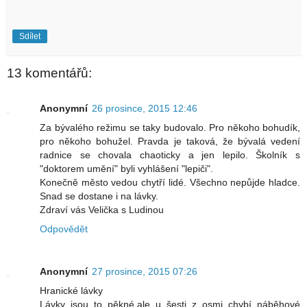
Sdílet
13 komentářů:
Anonymní
26 prosince, 2015 12:46
Za bývalého režimu se taky budovalo. Pro někoho bohudík,
pro někoho bohužel. Pravda je taková, že bývalá vedení
radnice se chovala chaoticky a jen lepilo. Školník s
"doktorem umění" byli vyhlášení "lepiči".
Konečně město vedou chytří lidé. Všechno nepůjde hladce.
Snad se dostane i na lávky.
Zdraví vás Velička s Ludinou
Odpovědět
Anonymní
27 prosince, 2015 07:26
Hranické lávky
Lávky jsou to pěkné,ale u šesti z osmi chybí náběhové