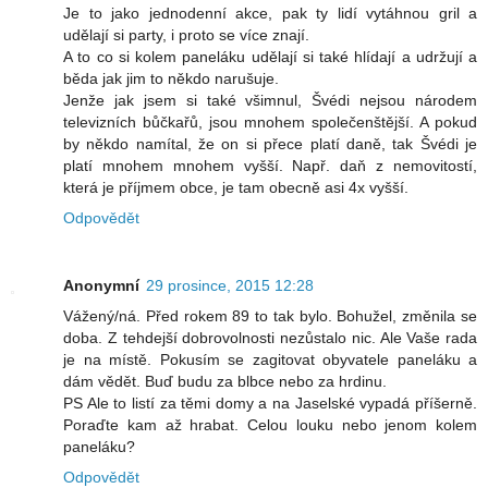
Je to jako jednodenní akce, pak ty lidí vytáhnou gril a
udělají si party, i proto se více znají.
A to co si kolem paneláku udělají si také hlídají a udržují a
běda jak jim to někdo narušuje.
Jenže jak jsem si také všimnul, Švédi nejsou národem
televizních bůčkařů, jsou mnohem společenštější. A pokud
by někdo namítal, že on si přece platí daně, tak Švédi je
platí mnohem mnohem vyšší. Např. daň z nemovitostí,
která je příjmem obce, je tam obecně asi 4x vyšší.
Odpovědět
Anonymní
29 prosince, 2015 12:28
Vážený/ná. Před rokem 89 to tak bylo. Bohužel, změnila se
doba. Z tehdejší dobrovolnosti nezůstalo nic. Ale Vaše rada
je na místě. Pokusím se zagitovat obyvatele paneláku a
dám vědět. Buď budu za blbce nebo za hrdinu.
PS Ale to listí za těmi domy a na Jaselské vypadá příšerně.
Poraďte kam až hrabat. Celou louku nebo jenom kolem
paneláku?
Odpovědět