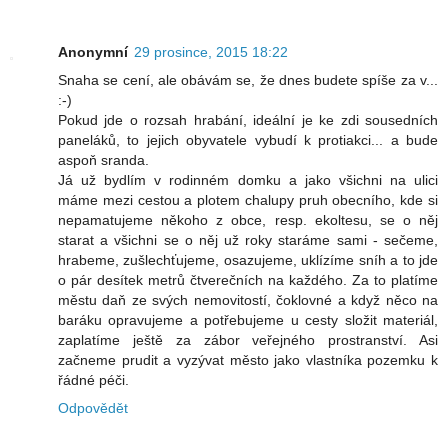
Anonymní
29 prosince, 2015 18:22
Snaha se cení, ale obávám se, že dnes budete spíše za v...
:-)
Pokud jde o rozsah hrabání, ideální je ke zdi sousedních
paneláků, to jejich obyvatele vybudí k protiakci... a bude
aspoň sranda.
Já už bydlím v rodinném domku a jako všichni na ulici
máme mezi cestou a plotem chalupy pruh obecního, kde si
nepamatujeme někoho z obce, resp. ekoltesu, se o něj
starat a všichni se o něj už roky staráme sami - sečeme,
hrabeme, zušlechťujeme, osazujeme, uklízíme sníh a to jde
o pár desítek metrů čtverečních na každého. Za to platíme
městu daň ze svých nemovitostí, čoklovné a když něco na
baráku opravujeme a potřebujeme u cesty složit materiál,
zaplatíme ještě za zábor veřejného prostranství. Asi
začneme prudit a vyzývat město jako vlastníka pozemku k
řádné péči.
Odpovědět