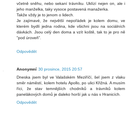
včetně sněhu, nebo sekaní trávníku. Uklízí nejen on, ale i
jeho manželka, taky vysoce postavená manažerka.
Takže vždy je to jenom o lidech.
Je zajímavé, že největší nepořádek je kolem domu, ve
kterém bydlí jedna rodina, kde všichni jsou na sociálních
dávkách. Jsou celý den doma a vzít koště, tak to je pro ně
"pod úroveň".
Odpovědět
Anonymní
30 prosince, 2015 20:57
Dneska jsem byl ve Valašském Meziříčí, šel jsem z vlaku
směr náměstí, kolem hotelu Apollo, po ulici Křižná. A musím
říci, že stav temnějších chodníků a trávníků kolem
panelákových domů je daleko horší jak u nás v Hranicích.
Odpovědět