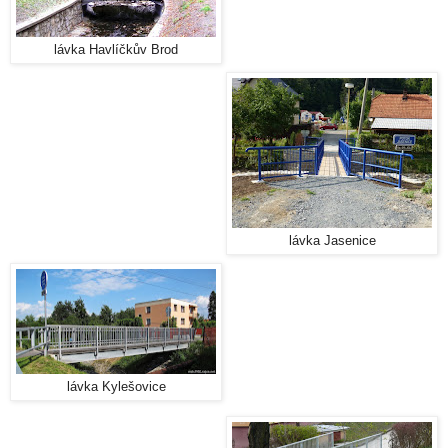
lávka Havlíčkův Brod
lávka Jasenice
lávka Kylešovice