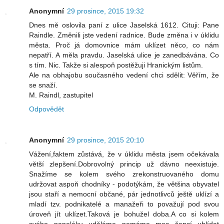
Anonymní
29 prosince, 2015 19:32
Dnes mě oslovila paní z ulice Jaselská 1612. Cituji: Pane
Raindle. Změnili jste vedení radnice. Bude změna i v úklidu
města. Proč já domovnice mám uklízet něco, co nám
nepatří. A měla pravdu. Jaselská ulice je zanedbávána. Co
s tím. Nic. Takže si alespoň postěžuji Hranickým listům.
Ale na obhajobu současného vedení chci sdělit: Věřím, že
se snaží.
M. Raindl, zastupitel
Odpovědět
Anonymní
29 prosince, 2015 20:10
Vážení,faktem zůstává, že v úklidu města jsem očekávala
větší zlepšení.Dobrovolný princip už dávno neexistuje.
Snažíme se kolem svého zrekonstruovaného domu
udržovat aspoň chodníky - podotýkám, že většina obyvatel
jsou staří a nemocní občané, pár jednotlivců ještě uklízí a
mladí tzv. podnikatelé a manažeři to považují pod svou
úroveň jít uklízet.Taková je bohužel doba.A co si kolem