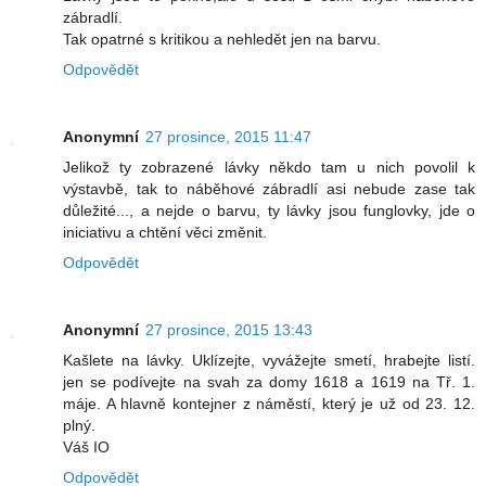
zábradlí.
Tak opatrné s kritikou a nehledět jen na barvu.
Odpovědět
Anonymní
27 prosince, 2015 11:47
Jelikož ty zobrazené lávky někdo tam u nich povolil k
výstavbě, tak to náběhové zábradlí asi nebude zase tak
důležité..., a nejde o barvu, ty lávky jsou funglovky, jde o
iniciativu a chtění věci změnit.
Odpovědět
Anonymní
27 prosince, 2015 13:43
Kašlete na lávky. Uklízejte, vyvážejte smetí, hrabejte listí.
jen se podívejte na svah za domy 1618 a 1619 na Tř. 1.
máje. A hlavně kontejner z náměstí, který je už od 23. 12.
plný.
Váš IO
Odpovědět