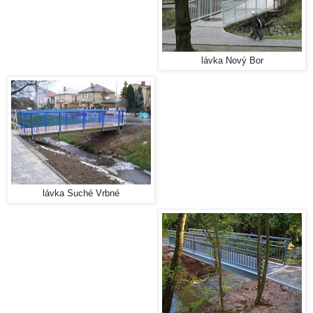
lávka Nový Bor
lávka Suché Vrbné