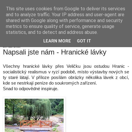
This site uses cookies from Google to deliver its services
Hranické listy
and to analyze traffic. Your IP address and user-agent are
shared with Google along with performance and security
metrics to ensure quality of service, generate usage
statistics, and to detect and address abuse.
▼
LEARN MORE
GOT IT
26. 12. 2015
Napsali jste nám - Hranické lávky
Všechny hranické lávky přes Veličku jsou ostudou Hranic -
socialistický realismus v ryzí podobě, místo výstavby nových se
ty staré látají. V příloze posílám obrázky několika lávek z obcí,
kde se nestrkají peníze do soukromých zařízení.
Snad to odpovědné inspiruje.