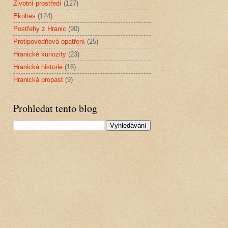
Životní prostředí
(127)
Ekoltes
(124)
Postřehy z Hranic
(90)
Protipovodňová opatření
(25)
Hranické kuriozity
(23)
Hranická historie
(16)
Hranická propast
(9)
Prohledat tento blog