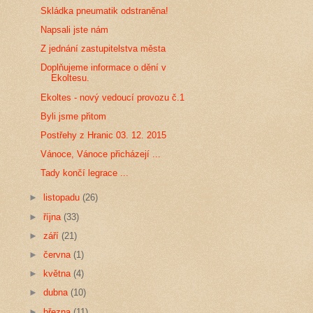
Skládka pneumatik odstraněna!
Napsali jste nám
Z jednání zastupitelstva města
Doplňujeme informace o dění v
Ekoltesu.
Ekoltes - nový vedoucí provozu č.1
Byli jsme přitom
Postřehy z Hranic 03. 12. 2015
Vánoce, Vánoce přicházejí ...
Tady končí legrace ...
►
listopadu
(26)
►
října
(33)
►
září
(21)
►
června
(1)
►
května
(4)
►
dubna
(10)
►
března
(11)