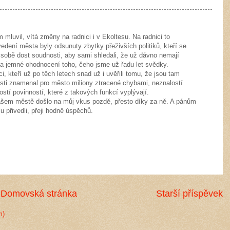
 mluvil, vítá změny na radnici i v Ekoltesu. Na radnici to
edení města byly odsunuty zbytky přeživších politiků, kteří se
v sobě dost soudnosti, aby sami shledali, že už dávno nemají
ela jemné ohodnocení toho, čeho jsme už řadu let svědky.
ici, kteří už po těch letech snad už i uvěřili tomu, že jsou tam
sti znamenal pro město miliony ztracené chybami, neznalostí
stí povinností, které z takových funkcí vyplývají.
em městě došlo na můj vkus pozdě, přesto díky za ně. A pánům
u přivedli, přeji hodně úspěchů.
Domovská stránka
Starší příspěvek
m)