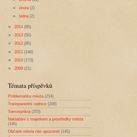
►
února
(2)
►
ledna
(2)
►
2014
(95)
►
2013
(56)
►
2012
(85)
►
2011
(146)
►
2010
(173)
►
2009
(21)
Témata příspěvků
Problematika města
(214)
Transparentní radnice
(209)
Samospráva
(203)
Nakládání s majetkem a prostředky města
(195)
Občané města nás upozornili
(145)