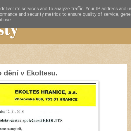
eliver its services and to analyze traffic. Your IP address and 
ormance and security metrics to ensure quality of service, gen
sty
abuse.
 dění v Ekoltesu.