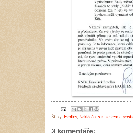
Štítky:
Ekoltes
,
Nakládání s majetkem a prost
3 komentáře: