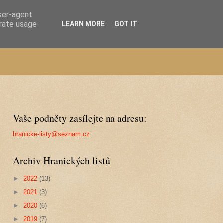
user-agent
erate usage
LEARN MORE
GOT IT
Vaše podněty zasílejte na adresu:
hranicke-listy@seznam.cz
Archiv Hranických listů
►
2022
(13)
►
2021
(3)
►
2020
(6)
►
2019
(7)