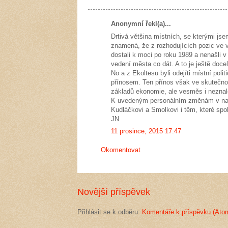
Anonymní řekl(a)...
Drtivá většina místních, se kterými jsem
znamená, že z rozhodujících pozic ve v
dostali k moci po roku 1989 a nenašli 
vedení města co dát. A to je ještě doc
No a z Ekoltesu byli odejíti místní polit
přínosem. Ten přínos však ve skutečno
základů ekonomie, ale vesměs i neznalo
K uvedeným personálním změnám v naš
Kudláčkovi a Smolkovi i těm, které spol
JN
11 prosince, 2015 17:47
Okomentovat
Novější příspěvek
Přihlásit se k odběru:
Komentáře k příspěvku (Ato