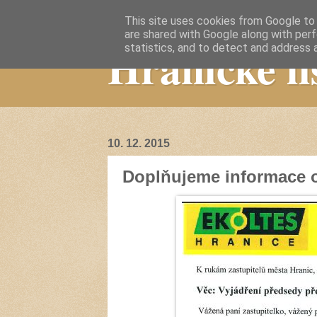
This site uses cookies from Google to d
are shared with Google along with perf
Hranické li
statistics, and to detect and address 
10. 12. 2015
Doplňujeme informace o