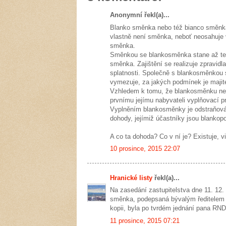
Anonymní řekl(a)...
Blanko směnka nebo též bianco směnka
vlastně není směnka, neboť neosahuje 
směnka.
Směnkou se blankosměnka stane až teh
směnka. Zajištění se realizuje zpravi
splatnosti. Společně s blankosměnkou 
vymezuje, za jakých podmínek je majit
Vzhledem k tomu, že blankosměnku nemů
prvnímu jejímu nabyvateli vyplňovací p
Vyplněním blankosměnky je odstraňován
dohody, jejímiž účastníky jsou blankop
A co ta dohoda? Co v ní je? Existuje, vi
10 prosince, 2015 22:07
Hranické listy
řekl(a)...
Na zasedání zastupitelstva dne 11. 12
směnka, podepsaná bývalým ředitelem 
kopii, byla po tvrdém jednání pana RND
11 prosince, 2015 07:21