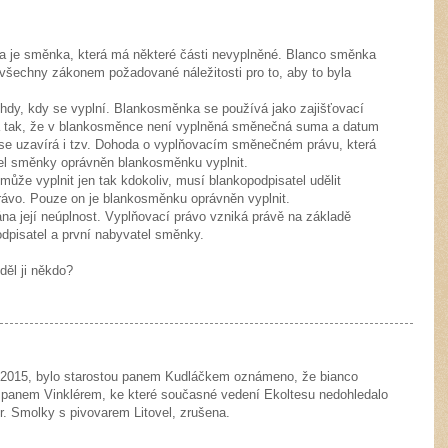
 je směnka, která má některé části nevyplněné. Blanco směnka
všechny zákonem požadované náležitosti pro to, aby to byla
dy, kdy se vyplní. Blankosměnka se používá jako zajišťovací
dla tak, že v blankosměnce není vyplněná směnečná suma a datum
se uzavírá i tzv. Dohoda o vyplňovacím směnečném právu, která
el směnky oprávněn blankosměnku vyplnit.
že vyplnit jen tak kdokoliv, musí blankopodpisatel udělit
rávo. Pouze on je blankosměnku oprávněn vyplnit.
a její neúplnost. Vyplňovací právo vzniká právě na základě
odpisatel a první nabyvatel směnky.
děl ji někdo?
. 2015, bylo starostou panem Kudláčkem oznámeno, že bianco
panem Vinklérem, ke které současné vedení Ekoltesu nedohledalo
r. Smolky s pivovarem Litovel, zrušena.