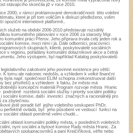
st stávajícího skončila již v roce 2010.
ice 2000, v rámci proklamované demokratičnosti této volební
ématu, které je při tom voličům k diskuzi předloženo, volím
í opoziční internetové platformě..
ních služeb na období 2006-2010
představuje rozsáhlý
dikou komunitního plánování v roce 2006 za starosty Mgr.
 komunitní práci Přerov. Jeho příprava trvala celý jeden rok a
 sociální komise, mezi nimi i já. Dále odborníci, pracovníci
programových skupinách, klienti, poskytovatelé sociálních
 obce v regionu, pořádány komunální dotazníkové akce a četná
kumentu. Jeho výstupem, byl například Katalog poskytovatelů
legislativního zakotvení jeho povinné existence pro větší
y. K tomu ale nakonec nedošlo, a vzhledem k velké finanční
 by byla např. společnost ELIM schopna zrekonstruovat další
any bez přístřeší) a vzhledem k faktu, že město má
podrobnější koncepční materiál Program rozvoje města Hranic
podrobně rozebírá sociální služby i priority sociální politiky
 sociální komise, další investici značných a racionálněji pro
ů za zbytečnou.
íkové jistě poradit šéf jejího volebního seskupení PhDr.
ku perfektně ovládá, byť jeho působení ve vedoucí funkci na
v sociální oblasti poměrně velmi chudé...
ociální oblasti komunální politiky města, v posledních volebních
ciální, nyní sociální a bytové komise Rady města Hranic. Za
 obětavých spolupracovníků a paní Krejčíříková, věřte nebo