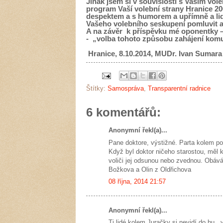
Jinak jsem si v souvislosti s Vaším vo
program Vaší volební strany Hranice 20
despektem a s humorem a upřímně a li
Vašeho volebního seskupení pomluvit a zl
A na závěr k příspěvku mé oponentky – 
- „volba tohoto způsobu zahájení komuná
Hranice, 8.10.2014, MUDr. Ivan Sumara
Štítky:
Samospráva
,
Transparentní radnice
6 komentářů:
Anonymní řekl(a)...
Pane doktore, výstižné. Parta kolem po
Když byl doktor ničeho starostou, měl 
voliči jej odsunou nebo zvednou. Obávám
Božkova a Olin z Oldřichova
08 října, 2014 21:57
Anonymní řekl(a)...
Ti lidé kolem Juračky si nevidí do hu..