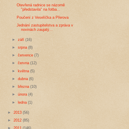
Otevřená radnice se názorně
"představila" na fotba...
Poučení z Veselíčka a Přerova
Jednání zastupitelstva a zpráva v
novinách zaujatý...
►
září
(16)
►
srpna
(8)
►
července
(7)
►
června
(12)
►
května
(5)
►
dubna
(6)
►
března
(10)
►
února
(4)
►
ledna
(1)
►
2013
(56)
►
2012
(85)
►
2011
(146)