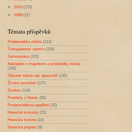
►
2010
(173)
►
2009
(21)
Témata příspěvků
Problematika města
(214)
Transparentní radnice
(209)
Samospráva
(203)
Nakládání s majetkem a prostředky města
(195)
Občané města nás upozornili
(145)
Životní prostředí
(127)
Ekoltes
(124)
Postřehy z Hranic
(90)
Protipovodňová opatření
(25)
Hranické kuriozity
(23)
Hranická historie
(16)
Hranická propast
(9)