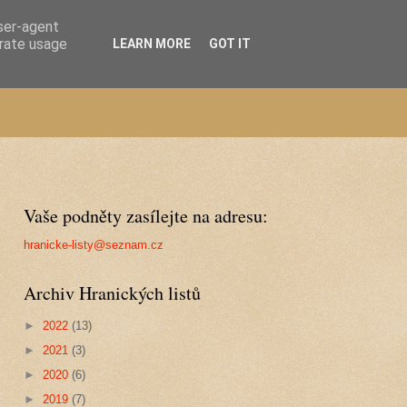
user-agent
erate usage
LEARN MORE
GOT IT
Vaše podněty zasílejte na adresu:
hranicke-listy@seznam.cz
Archiv Hranických listů
►
2022
(13)
►
2021
(3)
►
2020
(6)
►
2019
(7)