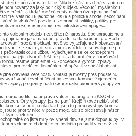
a strategii jsou naprosto stejné. Nikdo z nás nevnímá stranickou
 je nominovaný za jaký politický subjekt. Vedoucí myšlenkou
péči ve městě a i když možná cesty našich úvah jsou odlišné,
ázíme většinou k jednotné lidské a politické shodě, neboť nám
 právě ta skutečná podstata komunální politiky, politiky pro
umentování okořeněné směsí neznalosti a demagogie....
tomto volebním období neuvěřitelně narostla. Spolupracujeme s
sti, přijímáme jako usnesení pravidelná doporučení pro Radu
ancování sociální oblasti, nově se vyjadřujeme k obsazování
zhodování se značným sociálním aspektem, schvalujeme pro
 pečovatelskou službou, vyjadřujeme se ke koncepčním
ujeme na jejich tvorbě, řešíme pro radu problémy narušování
fondu, řešíme problematiku koncepce a výroční zprávy
tová pro rozdělení finančních příspěvků v sociální oblasti.
e plně otevřená veřejnosti. Kontakt je možný přes podatelnu
s využívaná i osobní účast na jednání komise. Zájemcům,
i četné zápisy, programy hodnocení a další písemné výstupy ze
ou měrou podílel na přípravě volebního programu KSČM v
oblastech. Ony výstupy, jež se paní Krejčíříkové nelíbí, plně
iální komise, v mnoha otázkách jsou to přímo výstupy komise
ou to priority nikoliv pouze moje, ale že představují názor
olitickým spektrem.
chopitelně do jisté míry ovlivněná tím, že jsme doposud byli v
v tomto volebním období se mi podařilo prosadit více než za