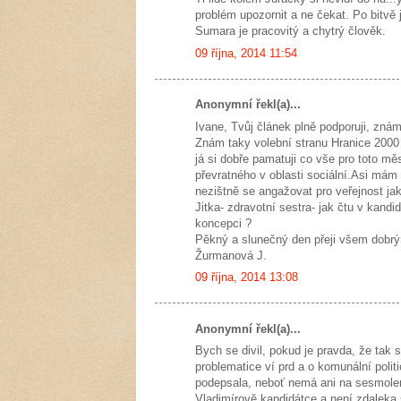
problém upozornit a ne čekat. Po bitvě 
Sumara je pracovitý a chytrý člověk.
09 října, 2014 11:54
Anonymní řekl(a)...
Ivane, Tvůj článek plně podporuji, znám
Znám taky volební stranu Hranice 2000 a
já si dobře pamatuji co vše pro toto m
převratného v oblasti sociální.Asi mám
nezištně se angažovat pro veřejnost jak
Jitka- zdravotní sestra- jak čtu v kandi
koncepci ?
Pěkný a slunečný den přeji všem dobrý
Žurmanová J.
09 října, 2014 13:08
Anonymní řekl(a)...
Bych se divil, pokud je pravda, že tak s
problematice ví prd a o komunální polit
podepsala, neboť nemá ani na sesmolení 
Vladimírově kandidátce a není zdaleka