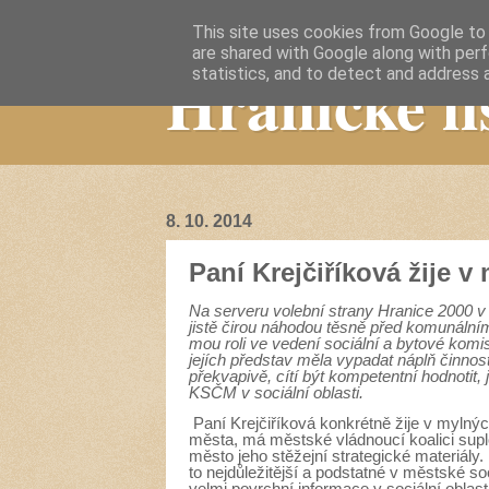
This site uses cookies from Google to d
are shared with Google along with perf
Hranické li
statistics, and to detect and address 
8. 10. 2014
Paní Krejčiříková žije 
Na serveru volební strany Hranice 2000 
jistě čirou náhodou těsně před komunálními 
mou roli ve vedení sociální a bytové komi
jejích představ měla vypadat náplň činnos
překvapivě, cítí být kompetentní hodnotit,
KSČM v sociální oblasti.
Paní Krejčiříková konkrétně žije v mylný
města, má městské vládnoucí koalici supl
město jeho stěžejní strategické materiály.
to nejdůležitější a podstatné v městské so
velmi povrchní informace v sociální obla