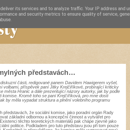
eliver its services and to analyze traffic. Your IP address and 
ormance and security metrics to ensure quality of service, gen
sty
abuse.
v mylných představách…
v diskuzní části, redigované panem Davidem Hawigerem vyšel,
volbami, příspěvek paní Jitky Krejčiříkové, probírající kriticky
se města Hranic a dále prezentující názory autorky, jak by podle
ti komise. Kromě toho se paní Krejčíříková, pro mne dosti
 jak by měla vypadat struktura a plnění volebního programu
ch představách, že sociální komise, jako poradní orgán Rady
ovat základní odbornou a koncepční činnost a vytvářet pro
 Existenci těchto teoretických materiálů pak chápe zjevně jako
ciální politice. Podkladem pro tuto představu jsou při tom pouze
sti. Konkrétně je přesvědčena, že komise měla vypracovat nový