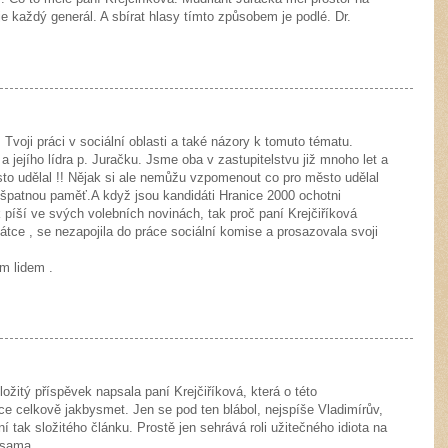
je každý generál. A sbírat hlasy tímto způsobem je podlé. Dr.
 Tvoji práci v sociální oblasti a také názory k tomuto tématu.
 jejího lídra p. Juračku. Jsme oba v zastupitelstvu již mnoho let a
ěsto udělal !! Nějak si ale nemůžu vzpomenout co pro město udělal
 špatnou paměť.A když jsou kandidáti Hranice 2000 ochotni
 píší ve svých volebních novinách, tak proč paní Krejčiříková
dátce , se nezapojila do práce sociální komise a prosazovala svoji
m lidem .
ložitý příspěvek napsala paní Krejčiříková, která o této
ice celkově jakbysmet. Jen se pod ten blábol, nejspíše Vladimírův,
tak složitého článku. Prostě jen sehrává roli užitečného idiota na
 sama.