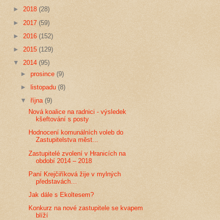
►
2018
(28)
►
2017
(59)
►
2016
(152)
►
2015
(129)
▼
2014
(95)
►
prosince
(9)
►
listopadu
(8)
▼
října
(9)
Nová koalice na radnici - výsledek
kšeftování s posty
Hodnocení komunálních voleb do
Zastupitelstva měst...
Zastupitelé zvolení v Hranicích na
období 2014 – 2018
Paní Krejčiříková žije v mylných
představách…
Jak dále s Ekoltesem?
Konkurz na nové zastupitele se kvapem
blíží