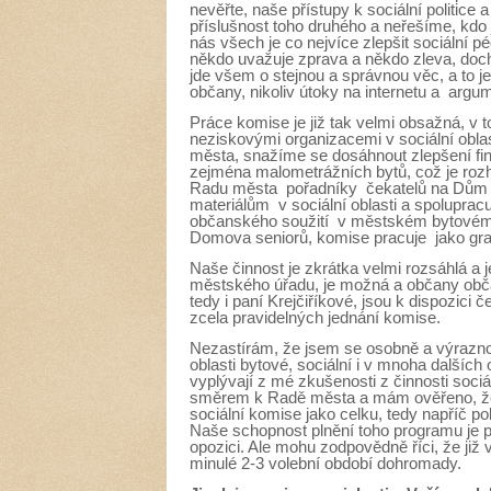
nevěřte, naše přístupy k sociální politice 
příslušnost toho druhého a neřešíme, kdo
nás všech je co nejvíce zlepšit sociální 
někdo uvažuje zprava a někdo zleva, doch
jde všem o stejnou a správnou věc, a to je
občany, nikoliv útoky na internetu a arg
Práce komise je již tak velmi obsažná, v 
neziskovými organizacemi v sociální obla
města, snažíme se dosáhnout zlepšení fin
zejména malometrážních bytů, což je ro
Radu města pořadníky čekatelů na Dům s
materiálům v sociální oblasti a spoluprac
občanského soužití v městském bytovém 
Domova seniorů, komise pracuje jako gran
Naše činnost je zkrátka velmi rozsáhlá a j
městského úřadu, je možná a občany obča
tedy i paní Krejčiříkové, jsou k dispozic
zcela pravidelných jednání komise.
Nezastírám, že jsem se osobně a výrazn
oblasti bytové, sociální i v mnoha dalších 
vyplývají z mé zkušenosti z činnosti soc
směrem k Radě města a mám ověřeno, že js
sociální komise jako celku, tedy napříč p
Naše schopnost plnění toho programu je po
opozici. Ale mohu zodpovědně říci, že již 
minulé 2-3 volební období dohromady.