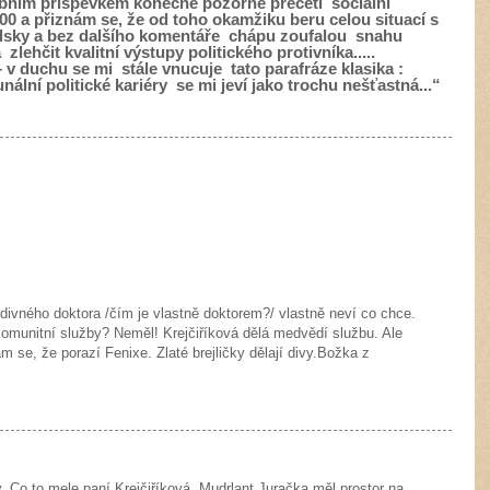
lebním příspěvkem konečně pozorně přečetl sociální
00 a přiznám se, že od toho okamžiku beru celou situací s
dsky a bez dalšího komentáře chápu zoufalou snahu
ehčit kvalitní výstupy politického protivníka.....
v duchu se mi stále vnucuje tato parafráze klasika :
lní politické kariéry se mi jeví jako trochu nešťastná...“
divného doktora /čím je vlastně doktorem?/ vlastně neví co chce.
komunitní služby? Neměl! Krejčiříková dělá medvědí službu. Ale
 se, že porazí Fenixe. Zlaté brejličky dělají divy.Božka z
.y. Co to mele paní Krejčiříková. Mudrlant Juračka měl prostor na