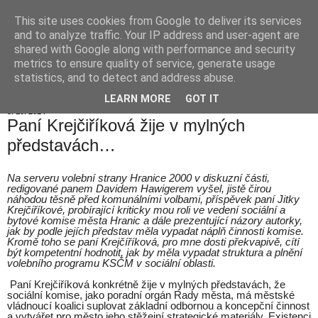
This site uses cookies from Google to deliver its services
Hranické listy
and to analyze traffic. Your IP address and user-agent are
shared with Google along with performance and security
metrics to ensure quality of service, generate usage
statistics, and to detect and address abuse.
▼
LEARN MORE
GOT IT
8. 10. 2014
Paní Krejčiříková žije v mylných
představách…
Na serveru volební strany Hranice 2000 v diskuzní části,
redigované panem Davidem Hawigerem vyšel, jistě čirou
náhodou těsně před komunálními volbami, příspěvek paní Jitky
Krejčiříkové, probírající kriticky mou roli ve vedení sociální a
bytové komise města Hranic a dále prezentující názory autorky,
jak by podle jejích představ měla vypadat náplň činnosti komise.
Kromě toho se paní Krejčíříková, pro mne dosti překvapivě, cítí
být kompetentní hodnotit, jak by měla vypadat struktura a plnění
volebního programu KSČM v sociální oblasti.
Paní Krejčiříková konkrétně žije v mylných představách, že
sociální komise, jako poradní orgán Rady města, má městské
vládnoucí koalici suplovat základní odbornou a koncepční činnost
a vytvářet pro město jeho stěžejní strategické materiály. Existenci