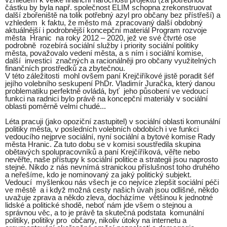
částku by byla např. společnost ELIM schopna zrekonstruovat
další zbořeniště na tolik potřebný azyl pro občany bez přístřeší) a
vzhledem k faktu, že město má zpracovaný další obdobný
aktuálnější i podrobnější koncepční materiál Program rozvoje
města Hranic na roky 2012 – 2020, jež ve své čtvrté ose
podrobně rozebírá sociální služby i priority sociální politiky
města, považovalo vedení města, a s ním i sociální komise,
další investici značných a racionálněji pro občany využitelných
finančních prostředků za zbytečnou.
V této záležitosti mohl ovšem paní Krejčiříkové jistě poradit šéf
jejího volebního seskupení PhDr. Vladimír Juračka, který danou
problematiku perfektně ovládá, byť jeho působení ve vedoucí
funkci na radnici bylo právě na koncepční materiály v sociální
oblasti poměrně velmi chudé...
Léta pracuji (jako opoziční zastupitel) v sociální oblasti komunální
politiky města, v posledních volebních obdobích i ve funkci
vedoucího nejprve sociální, nyní sociální a bytové komise Rady
města Hranic. Za tuto dobu se v komisi soustředila skupina
obětavých spolupracovníků a paní Krejčíříková, věřte nebo
nevěřte, naše přístupy k sociální politice a strategii jsou naprosto
stejné. Nikdo z nás nevnímá stranickou příslušnost toho druhého
a neřešíme, kdo je nominovaný za jaký politický subjekt.
Vedoucí myšlenkou nás všech je co nejvíce zlepšit sociální péči
ve městě a i když možná cesty našich úvah jsou odlišné, někdo
uvažuje zprava a někdo zleva, docházíme většinou k jednotné
lidské a politické shodě, neboť nám jde všem o stejnou a
správnou věc, a to je právě ta skutečná podstata komunální
politiky, politiky pro občany, nikoliv útoky na internetu a