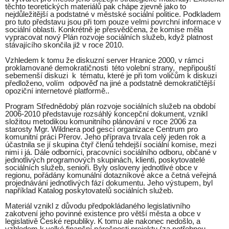
těchto teoretických materiálů pak chápe zjevně jako to
nejdůležitější a podstatné v městské sociální politice. Podkladem
pro tuto představu jsou při tom pouze velmi povrchní informace v
sociální oblasti. Konkrétně je přesvědčena, že komise měla
vypracovat nový Plán rozvoje sociálních služeb, když platnost
stávajícího skončila již v roce 2010.
Vzhledem k tomu že diskuzní server Hranice 2000, v rámci
proklamované demokratičnosti této volební strany, nepřipouští
sebemenší diskuzi k tématu, které je při tom voličům k diskuzi
předloženo, volím odpověď na jiné a podstatně demokratičtější
opoziční internetové platformě..
Program Střednědobý plán rozvoje sociálních služeb na období
2006-2010
představuje rozsáhlý koncepční dokument, vznikl
složitou metodikou komunitního plánování v roce 2006 za
starosty Mgr. Wildnera pod gescí organizace Centrum pro
komunitní práci Přerov. Jeho příprava trvala celý jeden rok a
účastnila se jí skupina čtyř členů tehdejší sociální komise, mezi
nimi i já. Dále odborníci, pracovníci sociálního odboru, občané v
jednotlivých programových skupinách, klienti, poskytovatelé
sociálních služeb, senioři. Byly osloveny jednotlivé obce v
regionu, pořádány komunální dotazníkové akce a četná veřejná
projednávání jednotlivých fází dokumentu. Jeho výstupem, byl
například Katalog poskytovatelů sociálních služeb.
Materiál vznikl z důvodu předpokládaného legislativního
zakotvení jeho povinné existence pro větší města a obce v
legislativě České republiky. K tomu ale nakonec nedošlo, a
vzhledem k velké finanční náročnosti projektu (za potřebnou