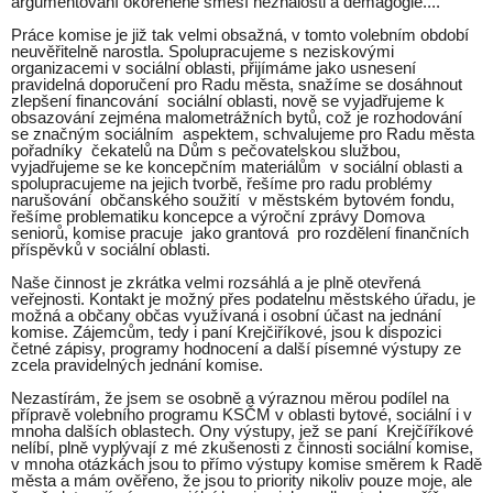
argumentování okořeněné směsí neznalosti a demagogie....
Práce komise je již tak velmi obsažná, v tomto volebním období
neuvěřitelně narostla. Spolupracujeme s neziskovými
organizacemi v sociální oblasti, přijímáme jako usnesení
pravidelná doporučení pro Radu města, snažíme se dosáhnout
zlepšení financování sociální oblasti, nově se vyjadřujeme k
obsazování zejména malometrážních bytů, což je rozhodování
se značným sociálním aspektem, schvalujeme pro Radu města
pořadníky čekatelů na Dům s pečovatelskou službou,
vyjadřujeme se ke koncepčním materiálům v sociální oblasti a
spolupracujeme na jejich tvorbě, řešíme pro radu problémy
narušování občanského soužití v městském bytovém fondu,
řešíme problematiku koncepce a výroční zprávy Domova
seniorů, komise pracuje jako grantová pro rozdělení finančních
příspěvků v sociální oblasti.
Naše činnost je zkrátka velmi rozsáhlá a je plně otevřená
veřejnosti. Kontakt je možný přes podatelnu městského úřadu, je
možná a občany občas využívaná i osobní účast na jednání
komise. Zájemcům, tedy i paní Krejčiříkové, jsou k dispozici
četné zápisy, programy hodnocení a další písemné výstupy ze
zcela pravidelných jednání komise.
Nezastírám, že jsem se osobně a výraznou měrou podílel na
přípravě volebního programu KSČM v oblasti bytové, sociální i v
mnoha dalších oblastech. Ony výstupy, jež se paní Krejčíříkové
nelíbí, plně vyplývají z mé zkušenosti z činnosti sociální komise,
v mnoha otázkách jsou to přímo výstupy komise směrem k Radě
města a mám ověřeno, že jsou to priority nikoliv pouze moje, ale