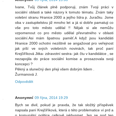
Ivane, Tvůj článek plně podporuji, znám Tvoji práci v
sociální oblasti a také názory k tomuto tématu. Znám taky
volební stranu Hranice 2000 a jejího lídra p. Juračku. Jsme
oba v zastupitelstvu již mnoho let a já si dobře pamatuji co
vše pro toto město udělal !! Nějak si ale nemůžu
vzpomenout co pro město udělal převratného v oblasti
sociální.Asi mám špatnou paměť.A když jsou kandidáti
Hranice 2000 ochotni nezištně se angažovat pro veřejnost
jak píší ve svých volebních novinách, tak proč paní
Krejčiříková Jitka- zdravotní sestra- jak čtu v kandidátce , se
nezapojila do práce sociální komise a prosazovala svoji
koncepci ?
Pěkný a slunečný den přeji všem dobrým lidem .
Žurmanová J.
Odpovědět
Anonymní
09 října, 2014 19:29
Bych se divil, pokud je pravda, že tak složitý příspěvek
napsala paní Krejčiříková, která o této problematice ví prd a
o komunální politice celkově jakbysmet. Jen se pod ten