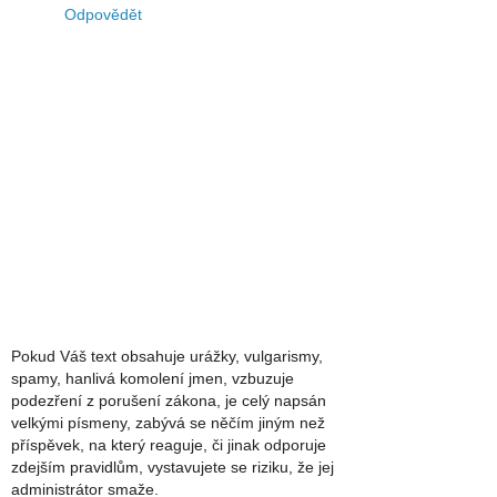
Odpovědět
Pokud Váš text obsahuje urážky, vulgarismy,
spamy, hanlivá komolení jmen, vzbuzuje
podezření z porušení zákona, je celý napsán
velkými písmeny, zabývá se něčím jiným než
příspěvek, na který reaguje, či jinak odporuje
zdejším pravidlům, vystavujete se riziku, že jej
administrátor smaže.