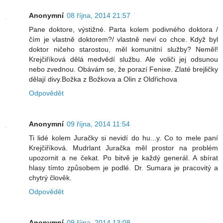
Anonymní
08 října, 2014 21:57
Pane doktore, výstižné. Parta kolem podivného doktora /
čím je vlastně doktorem?/ vlastně neví co chce. Když byl
doktor ničeho starostou, měl komunitní služby? Neměl!
Krejčiříková dělá medvědí službu. Ale voliči jej odsunou
nebo zvednou. Obávám se, že porazí Fenixe. Zlaté brejličky
dělají divy.Božka z Božkova a Olin z Oldřichova
Odpovědět
Anonymní
09 října, 2014 11:54
Ti lidé kolem Juračky si nevidí do hu...y. Co to mele paní
Krejčiříková. Mudrlant Juračka měl prostor na problém
upozornit a ne čekat. Po bitvě je každý generál. A sbírat
hlasy tímto způsobem je podlé. Dr. Sumara je pracovitý a
chytrý člověk.
Odpovědět
Anonymní
09 října, 2014 13:08