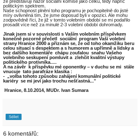
že představují názor sociální komise jako celku, tedy napříč
politickým spektrem.
Naše schopnost plnění toho programu je pochopitelně do jisté
míry ovlivněná tím, že jsme doposud byli v opozici. Ale mohu
zodpovědně říci, že již v tomto volebním období se mi podařilo
prosadit více než za minulé 2-3 volební období dohromady.
Jinak jsem si v souvislosti s Vaším volebním příspěvkem
konečně pozorně přečetl sociální program Vaší volební
strany Hranice 2000 a přiznám se, že od toho okamžiku beru
celou situací s despektem a s humorem a upřímně a lidsky a
bez dalšího komentáře chápu zoufalou snahu Vašeho
volebního seskupení pomluvit a zlehčit kvalitní výstupy
politického protivníka.....
A na závěr k příspěvku mé oponentky – v duchu se mi stále
vnucuje tato parafráze klasika :
- „volba tohoto způsobu zahájení komunální politické
kariéry se mi jeví jako trochu nešťastná...“
Hranice, 8.10.2014, MUDr. Ivan Sumara
Sdílet
6 komentářů: