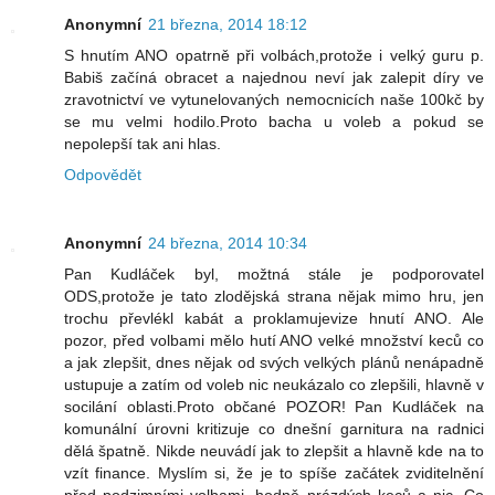
Anonymní
21 března, 2014 18:12
S hnutím ANO opatrně při volbách,protože i velký guru p.
Babiš začíná obracet a najednou neví jak zalepit díry ve
zravotnictví ve vytunelovaných nemocnicích naše 100kč by
se mu velmi hodilo.Proto bacha u voleb a pokud se
nepolepší tak ani hlas.
Odpovědět
Anonymní
24 března, 2014 10:34
Pan Kudláček byl, možtná stále je podporovatel
ODS,protože je tato zlodějská strana nějak mimo hru, jen
trochu převlékl kabát a proklamujevize hnutí ANO. Ale
pozor, před volbami mělo hutí ANO velké množství keců co
a jak zlepšit, dnes nějak od svých velkých plánů nenápadně
ustupuje a zatím od voleb nic neukázalo co zlepšili, hlavně v
socilání oblasti.Proto občané POZOR! Pan Kudláček na
komunální úrovni kritizuje co dnešní garnitura na radnici
dělá špatně. Nikde neuvádí jak to zlepšit a hlavně kde na to
vzít finance. Myslím si, že je to spíše začátek zviditelnění