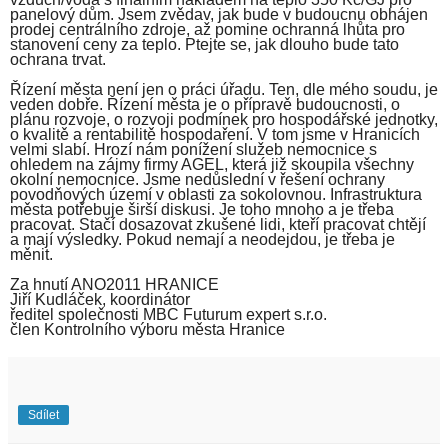
panelový dům. Jsem zvědav, jak bude v budoucnu obhájen
prodej centrálního zdroje, až pomine ochranná lhůta pro
stanovení ceny za teplo. Ptejte se, jak dlouho bude tato
ochrana trvat.
Řízení města není jen o práci úřadu. Ten, dle mého soudu, je
veden dobře. Řízení města je o přípravě budoucnosti, o
plánu rozvoje, o rozvoji podmínek pro hospodářské jednotky,
o kvalitě a rentabilitě hospodaření. V tom jsme v Hranicích
velmi slabí. Hrozí nám ponížení služeb nemocnice s
ohledem na zájmy firmy AGEL, která již skoupila všechny
okolní nemocnice. Jsme nedůslední v řešení ochrany
povodňových území v oblasti za sokolovnou. Infrastruktura
města potřebuje širší diskusi. Je toho mnoho a je třeba
pracovat. Stačí dosazovat zkušené lidi, kteří pracovat chtějí
a mají výsledky. Pokud nemají a neodejdou, je třeba je
měnit.
Za hnutí ANO2011 HRANICE
Jiří Kudláček, koordinátor
ředitel společnosti MBC Futurum expert s.r.o.
člen Kontrolního výboru města Hranice
Sdílet