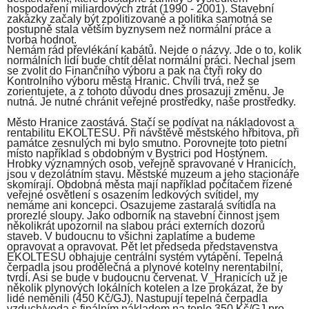
hospodaření miliardových ztrát (1990 - 2001). Stavební
zakázky začaly být zpolitizované a politika samotná se
postupně stala větším byznysem než normální práce a
tvorba hodnot.
Nemám rád převlékání kabátů. Nejde o názvy. Jde o to, kolik
normálních lidí bude chtít dělat normální práci. Nechal jsem
se zvolit do Finančního výboru a pak na čtyři roky do
Kontrolního výboru města Hranic. Chvíli trvá, než se
zorientujete, a z tohoto důvodu dnes prosazuji změnu. Je
nutná. Je nutné chránit veřejné prostředky, naše prostředky.
Město Hranice zaostává. Stačí se podívat na nákladovost a
rentabilitu EKOLTESU. Při návštěvě městského hřbitova, při
památce zesnulých mi bylo smutno. Porovnejte toto pietní
místo například s obdobným v Bystrici pod Hostýnem.
Hrobky významných osob, veřejně spravované v Hranicích,
jsou v dezolátním stavu. Městské muzeum a jeho stacionáře
skomírají. Obdobná města mají například počítačem řízené
veřejné osvětlení s osazením ledkových svítidel, my
nemáme ani koncepci. Osazujeme zastaralá svítidla na
prorezlé sloupy. Jako odborník na stavební činnost jsem
několikrát upozornil na slabou práci externích dozorů
staveb. V budoucnu to všichni zaplatíme a budeme
opravovat a opravovat. Pět let předseda představenstva
EKOLTESU obhajuje centrální systém vytápění. Tepelná
čerpadla jsou prodělečná a plynové kotelny nerentabilní,
tvrdí. Asi se bude v budoucnu červenat. V_Hranicích už je
několik plynových lokálních kotelen a lze prokázat, že by
lidé neměnili (450 Kč/GJ). Nastupují tepelná čerpadla
vzduch/voda s finálním nákladem na teplo 350 Kč/GJ pro