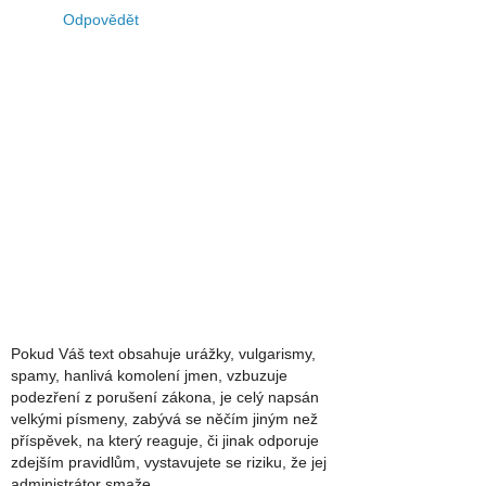
Odpovědět
Pokud Váš text obsahuje urážky, vulgarismy,
spamy, hanlivá komolení jmen, vzbuzuje
podezření z porušení zákona, je celý napsán
velkými písmeny, zabývá se něčím jiným než
příspěvek, na který reaguje, či jinak odporuje
zdejším pravidlům, vystavujete se riziku, že jej
administrátor smaže.