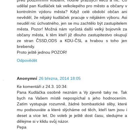
před podzimními volbami, hodně prázdých keců a nic. Co
udělal pan Kudláček tak velkolepého pro město a občany v
kontrolním výdoru města? Když celé období občan ani
nevěděl, že nějaký kudláček pracuje v nějákém výboru. Asi
neuděl nic úchvatného, jen se mu zachtělo být zastupitelem
města. Pozor! Možná nám vyrůstá další velký bojovník za
občany města, k těm kteří již dlouho zastupitestvo okupují
ze stran ČSSD,ODS a KDU-ČSL a hrabou s toho jen
brebendy.
Proto ještě jednou POZOR!
Odpovědět
Anonymní
26 března, 2014 18:05
Ke komentáři z 24.3. 10:34:
Pana Kudláčka osobně neznám a Vy zjevně taky ne. Tak
bych na Vašem místě nepospíchal s jeho hodnocením.
Zatím vystupuje rozumně, žádné bombastické sliby, které
mu podsouváte a které slýcháme od těch, kteří tam jsou i
deset a více let. Do voleb je ještě dost času, sledujme a
dělejme si v klidu svůj názor.
Pepa