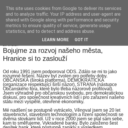
This site uses cookies from Google to deliver its services
Hranické listy
and to analyze traffic. Your IP address and user-agent are
shared with Google along with performance and security
metrics to ensure quality of service, generate usage
statistics, and to detect and address abuse.
▼
LEARN MORE
GOT IT
20. 3. 2014
Bojujme za rozvoj našeho města,
Hranice si to zaslouží
Od roku 1991 jsem podporoval ODS. Zdálo se mi to jako
rozumné řešení. Název byl zvolen pro potřeby doby.
OBČANSKÁ (široká platforma), DEMOKRATICKÁ
(organizace respektující širší názor), STRANA (nástupce
Občanského fóra, které bylo třeba názorově profilovat).
Jsem výhradně pro občanskou svobodu, pro demokratickou
diskusi, pro společnost kreativních lidí i pro zařazení našeho
státu mezi vyspělé, otevřené ekonomiky.
Mé nadšení se postupně vytrácelo. Věnoval jsem se 20 let
stavebnictví, stavebním technologiím a řízení společnosti se
dvěma stovkami lidí. Už v roce 2000 jsem se ptal sám sebe,
kam to směřujeme. Vykradené banky. Bylo založeno šest
desítek bank, které postupně zanikly s výsledkem