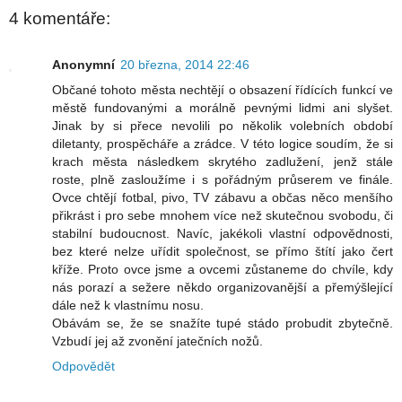
4 komentáře:
Anonymní
20 března, 2014 22:46
Občané tohoto města nechtějí o obsazení řídících funkcí ve
městě fundovanými a morálně pevnými lidmi ani slyšet.
Jinak by si přece nevolili po několik volebních období
diletanty, prospěcháře a zrádce. V této logice soudím, že si
krach města následkem skrytého zadlužení, jenž stále
roste, plně zasloužíme i s pořádným průserem ve finále.
Ovce chtějí fotbal, pivo, TV zábavu a občas něco menšího
přikrást i pro sebe mnohem více než skutečnou svobodu, či
stabilní budoucnost. Navíc, jakékoli vlastní odpovědnosti,
bez které nelze uřídit společnost, se přímo štítí jako čert
kříže. Proto ovce jsme a ovcemi zůstaneme do chvíle, kdy
nás porazí a sežere někdo organizovanější a přemýšlející
dále než k vlastnímu nosu.
Obávám se, že se snažíte tupé stádo probudit zbytečně.
Vzbudí jej až zvonění jatečních nožů.
Odpovědět