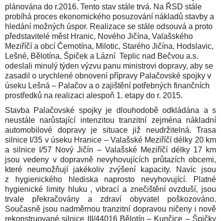
plánována do r.2016. Tento stav stále trvá. Na ŘSD stále
probíhá proces ekonomického posuzování nákladů stavby a
hledání možných úspor. Realizace se stále odsouvá a proto
představitelé měst Hranic, Nového Jičína, Valašského
Meziříčí a obcí Černotína, Milotic, Starého Jičína, Hodslavic,
Lešné, Bělotína, Špiček a Lázní Teplic nad Bečvou a.s.
odeslali minulý týden výzvu panu ministrovi dopravy,
aby se
zasadil o urychlené obnovení přípravy Palačovské spojky v
úseku Lešná – Palačov a o zajištění potřebných finančních
prostředků na realizaci alespoň 1. etapy do r. 2015.
Stavba Palačovské spojky je dlouhodobě odkládána a s
neustále narůstající intenzitou tranzitní zejména nákladní
automobilové dopravy je situace již neudržitelná. Trasa
silnice I/35 v úseku Hranice – Valašské Meziříčí délky
20 km
a silnice I/57 Nový Jičín – Valašské Meziříčí délky
17 km
jsou vedeny v dopravně nevyhovujících průtazích obcemi,
které neumožňují jakékoliv zvýšení kapacity. Navíc jsou
z hygienického hlediska naprosto nevyhovující. Platné
hygienické limity hluku , vibrací a znečištění ovzduší, jsou
trvale překračovány a zdraví obyvatel poškozováno.
Současně jsou nadměrnou tranzitní dopravou ničeny i nově
rekonstruované silnice III/44016
Bělotín – Kunčice – Špičky