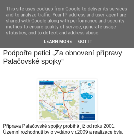
This site uses cookies from Google to deliver its services
Hranické listy
and to analyze traffic. Your IP address and user-agent are
shared with Google along with performance and security
metrics to ensure quality of service, generate usage
statistics, and to detect and address abuse.
▼
LEARN MORE
GOT IT
24. 7. 2011
Podpořte petici „Za obnovení přípravy
Palačovské spojky“
Příprava Palačovské spojky probíhá již od roku 2001.
Územní rozhodnutí bylo vydáno v r.2009 a realizace byla