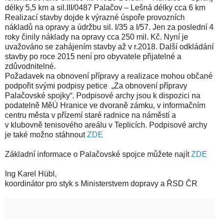
délky
5,5 km
a sil.III/0487 Palačov – Lešná délky cca
6 km
Realizací stavby dojde k výrazné úspoře provozních
nákladů na opravy a údržbu sil. I/35 a I/57. Jen za poslední 4
roky činily náklady na opravy cca
250 mil
. Kč. Nyní je
uvažováno se zahájením stavby až v r.2018. Další odkládání
stavby po roce 2015 není pro obyvatele přijatelné a
zdůvodnitelné.
Požadavek na obnovení přípravy a realizace mohou občané
podpořit svými podpisy petice „Za obnovení přípravy
Palačovské spojky“. Podpisové archy jsou k dispozici na
podatelně MěÚ Hranice ve dvoraně zámku, v informačním
centru města v přízemí staré radnice na náměstí a
v klubovně tenisového areálu v Teplicích. Podpisové archy
je také možno stáhnout
ZDE
Základní informace o Palačovské spojce můžete najít
ZDE
Ing Karel Hübl,
koordinátor pro styk s Ministerstvem dopravy a ŘSD ČR