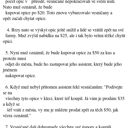
počet opic v přírodě, vesničané nepokračovali ve svém úsilí.
Nato muž oznámil, že bude
kupovat opice po $20. Toto znovu vyburcovalo vesničany a
opět začali chytat opice.
4. Brzy nato se výskyt opic ještě snížil a lidé se vrátili zpět na své
farmy. Muž zvýšil nabídku na $25, ale i tak bylo velmi těžké chytit
opici.
5. Nyní muž oznámil, že bude kupovat opice za $50 za kus a
protože musí
odjet do města, bude ho zastupovat jeho asistent, který bude jeho
jménem
nakupovat opice.
6. Když muž nebyl přítomen asistent řekl vesničanům: "Podívejte
se na
všechny tyto opice v kleci, které šéf koupil. Já vám je prodám $35
a když se
šéf vrátí z města, vy mu je můžete prodat zpět za těch $50, jak
včera oznámil."
7. Vesničané dali dohromady všechny své úspory a koupili