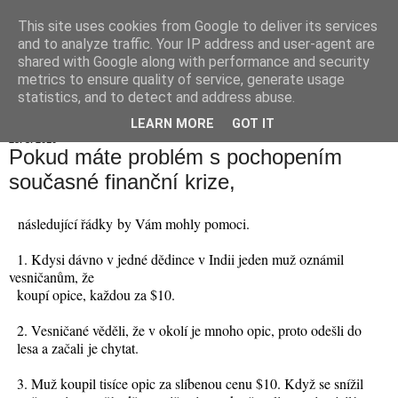
This site uses cookies from Google to deliver its services
Hranické listy
and to analyze traffic. Your IP address and user-agent are
shared with Google along with performance and security
metrics to ensure quality of service, generate usage
statistics, and to detect and address abuse.
▼
LEARN MORE
GOT IT
25. 3. 2010
Pokud máte problém s pochopením
současné finanční krize,
následující řádky by Vám mohly pomoci.
1. Kdysi dávno v jedné dědince v Indii jeden muž oznámil
vesničanům, že
koupí opice, každou za $10.
2. Vesničané věděli, že v okolí je mnoho opic, proto odešli do
lesa a začali je chytat.
3. Muž koupil tisíce opic za slíbenou cenu $10. Když se snížil