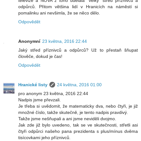
televize a NOVA z toho udělala "velký" střed příznivců a
odpůrců. Přitom většina lidí v Hranicích na náměstí si
pomalinku ani nevšimla, že se něco dělo.
Odpovědět
Anonymní
23 května, 2016 22:44
Jaký střed příznivců a odpůrců? Už to přestaň šňupat
člověče, dokud je čas!
Odpovědět
Hranické listy
24 května, 2016 01:00
pro anonym 23 května, 2016 22:44
Nadpis jsme převzali.
Je třeba si uvědomit, že matematicky dva, nebo čtyři, je již
množné číslo, takže skutečně, je tento nadpis pravdivý.
Takže jsme nešňupali a ani jsme neviděli dvojmo.
Jak zde již bylo uvedeno, tak se ve skutečnosti, střetli asi
čtyři odpůrci našeho pana prezidenta s plus/mínus dvěma
tisícovkami jeho příznivců.