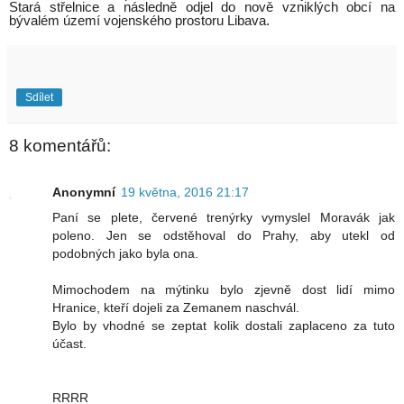
Stará střelnice a následně odjel do nově vzniklých obcí na
bývalém území vojenského prostoru Libava.
Sdílet
8 komentářů:
Anonymní
19 května, 2016 21:17
Paní se plete, červené trenýrky vymyslel Moravák jak
poleno. Jen se odstěhoval do Prahy, aby utekl od
podobných jako byla ona.
Mimochodem na mýtinku bylo zjevně dost lidí mimo
Hranice, kteří dojeli za Zemanem naschvál.
Bylo by vhodné se zeptat kolik dostali zaplaceno za tuto
účast.
RRRR