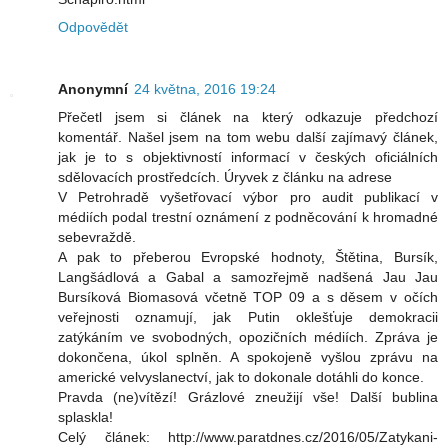
Odpovědět
Anonymní
24 května, 2016 19:24
Přečetl jsem si článek na který odkazuje předchozí
komentář. Našel jsem na tom webu další zajímavý článek,
jak je to s objektivností informací v českých oficiálních
sdělovacích prostředcích. Úryvek z článku na adrese
V Petrohradě vyšetřovací výbor pro audit publikací v
médiích podal trestní oznámení z podněcování k hromadné
sebevraždě.
A pak to přeberou Evropské hodnoty, Štětina, Bursík,
Langšádlová a Gabal a samozřejmě nadšená Jau Jau
Bursíková Biomasová včetně TOP 09 a s děsem v očích
veřejnosti oznamují, jak Putin oklešťuje demokracii
zatýkáním ve svobodných, opozičních médiích. Zpráva je
dokončena, úkol splněn. A spokojeně vyšlou zprávu na
americké velvyslanectví, jak to dokonale dotáhli do konce.
Pravda (ne)vítězí! Grázlové zneužijí vše! Další bublina
splaskla!
Celý článek: http://www.paratdnes.cz/2016/05/Zatykani-