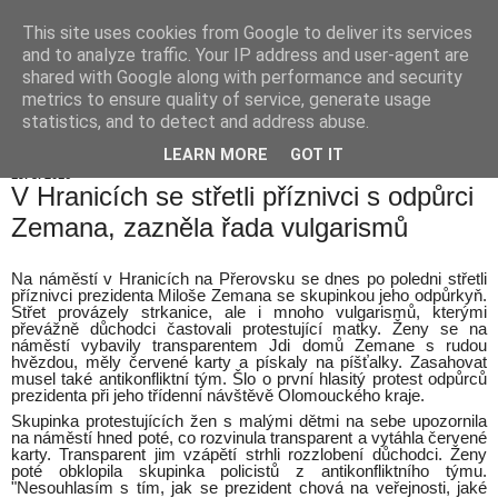
This site uses cookies from Google to deliver its services
Hranické listy
and to analyze traffic. Your IP address and user-agent are
shared with Google along with performance and security
metrics to ensure quality of service, generate usage
statistics, and to detect and address abuse.
▼
LEARN MORE
GOT IT
19. 5. 2016
V Hranicích se střetli příznivci s odpůrci
Zemana, zazněla řada vulgarismů
Na náměstí v Hranicích na Přerovsku se dnes po poledni střetli
příznivci prezidenta Miloše Zemana se skupinkou jeho odpůrkyň.
Střet provázely strkanice, ale i mnoho vulgarismů, kterými
převážně důchodci častovali protestující matky. Ženy se na
náměstí vybavily transparentem Jdi domů
Zemane s rudou
hvězdou, měly červené karty a pískaly na píšťalky. Zasahovat
musel také antikonfliktní tým. Šlo o první hlasitý protest odpůrců
prezidenta při jeho třídenní návštěvě Olomouckého kraje.
Skupinka protestujících žen s malými dětmi na sebe upozornila
na náměstí hned poté, co rozvinula transparent a vytáhla červené
karty. Transparent jim vzápětí strhli rozzlobení důchodci. Ženy
poté obklopila skupinka policistů z antikonfliktního týmu.
"Nesouhlasím s tím, jak se prezident chová na veřejnosti, jaké