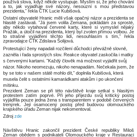
používá slova, když někde vystupuje. Myslím si, že jeho chování
a to, jak vyjadřuje své názory, nesouzní s mou představou
prezidenta," řekla ČTK Lucie Kubišová.
Ostatní obyvatelé Hranic měli však opačný názor a prezidenta se
hlasitě zastávali. "Já jsem volila Zemana, pokládám za sprosté,
aby někdo vytahoval červené karty, které si vymyslel nějaký
Pražák, a útočil na prezidenta, který byl zvolen přímou volbou. Je
to strašné vyjádření těchto lidí, nesouhlasím s tím," řekla
zpravodajce ČTK Zdislava Šolijová.
Protestující ženy napadali rozčilení důchodci převážně slovně,
zazněla i řada sprostých slov. Reakce obyvatel zaskočila i matky
s červenými kartami. "Každý člověk má možnost vyjádřit svůj
názor. Nikoho neomezuju, nikoho nenapadám. Nečekala jsem, že
by se toto v našem státě mohlo dít," doplnila Kubišová, která
musela čelit s ostatními kamarádkami atakům i po ukončení
mítinku.
Prezident Zeman se při této návštěvě kraje setkal s hlasitým
protestem zatím poprvé. Při jeho příjezdu svůj kritický postoj
vyjádřila pouze jedna žena s transparentem v podobě červených
trenýrek. Její osamocený postoj před budovou olomouckého
krajského úřadu Zeman nijak nekomentoval.
Zdroj
zde
Návštěvu Hranic zakončil prezident České republiky Miloš
Zeman obědem s podnikateli Olomouckého kraje v Restauraci