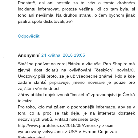
Podstatě, asi ani nestálo za to, vás o tomto drobném
incidentu informovat, protože většina lidí co tam byla, si
toho ani nevšimla. Na druhou stranu, o čem bychom jinak
psali a spolu diskutovali, že?
Odpovědět
Anonymní
24 května, 2016 19:05
Stačí se podívat na zdroj článku a víte vše. Pan Shapiro má
zjevně dost dolarů na ovlivňování "českých" novinářů.
Uvozovky píši proto, že je už všeobecně známé, kdo a kde
zadání článků připravuje, jméno novináře je pouze pro
zajištění věrohodnosti.
Zářný příklad objektivnosti "českého" zpravodajství je Česká
televize.
Pro toho, kdo má zájem o podrobnější informace, aby se v
tom, co a proč se tak děje, je na internetu dostatek
nezávislých webů. Příklad naleznete tady:
http://www.paratdnes.cz/2015/05/Americky-zlocin-
vynucovany-velvyslanci-z-USA-v-Evrope-Co-je-zac-
Schapiro.html