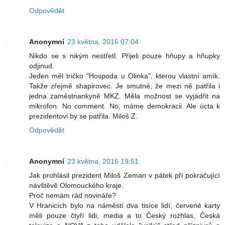
Odpovědět
Anonymní
23 května, 2016 07:04
Nikdo se s nikým nestřetl. Přijeli pouze hňupy a hňupky
odjinud.
Jeden měl tričko "Hospoda u Olinka", kterou vlastní amík.
Takže zřejmě shapirovec. Je smutné, že mezi ně patřila i
jedna zaměstnankyně MKZ. Měla možnost se vyjádřit na
mikrofon. No comment. No, máme demokracii. Ale úcta k
prezidentovi by se patřila. Miloš Z.
Odpovědět
Anonymní
23 května, 2016 19:51
Jak prohlásil prezident Miloš Zeman v pátek při pokračující
návštěvě Olomouckého kraje.
Proč nemám rád novináře?
V Hranicích bylo na náměstí dva tisíce lidí, červené karty
měli pouze čtyři lidi, media a to Český rozhlas, Česká