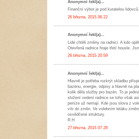
Anonymní řekl(a)...
Finanční výbor je pod kuratelou lidovců
26 března, 2015 06:22
Anonymní řekl(a)...
Lidé chtěli změny na radnici. A kdo opět
Otevřená radnice hraje třetí housle. J
26 března, 2015 20:59
Anonymní řekl(a)...
Hlavně je potřeba rozkrýt skladbu pří
bazénu, energie, odpisy a hlavně na plat
kolik dělá služby pro bazén. To je jed
složení vedení radnice se toho však asi
peníze už nemají. Kde jsou slova z vol
vítr do změn. Ve volebním letáku změn
osvědčené struktury.
R.H.
27 března, 2015 07:28