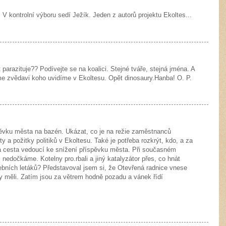
. V kontrolní výboru sedí Ježík. Jeden z autorů projektu Ekoltes...
 parazituje?? Podívejte se na koalici. Stejné tváře, stejná jména. A
sme zvědavi koho uvidíme v Ekoltesu. Opět dinosaury.Hanba! O. P.
spěvku města na bazén. Ukázat, co je na režie zaměstnanců
y a požitky politiků v Ekoltesu. Také je potřeba rozkrýt, kdo, a za
iná cesta vedoucí ke snížení příspěvku města. Při současném
 nedočkáme. Kotelny pro.rbali a jiný katalyzátor přes, co hnát
ebních letáků? Představoval jsem si, že Otevřená radnice vnese
y měli. Zatím jsou za větrem hodně pozadu a vánek řídí