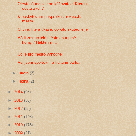
Otevřená radnice na křižovatce. Kterou
cestu zvolí?
K poskytování příspěvků z rozpočtu
města
Chvíle, která ukáže, co kdo skutečně je
Vědí zastupitelé města co a proč
konají? Někteří m...
Co je pro město výhodné
Asi jsem sportovní a kulturní barbar
►
února
(2)
►
ledna
(2)
►
2014
(95)
►
2013
(56)
►
2012
(85)
►
2011
(146)
►
2010
(173)
►
2009
(21)