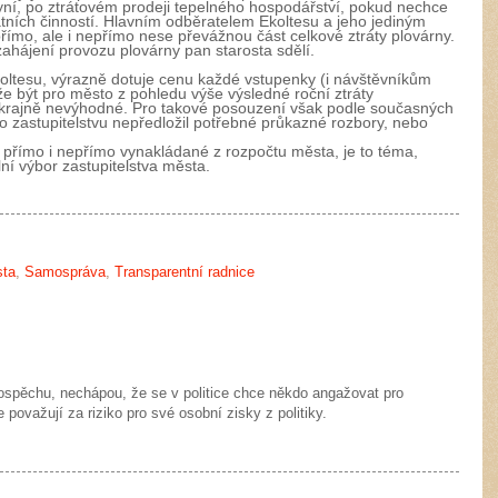
ní, po ztrátovém prodeji tepelného hospodářství, pokud nechce
statních činností. Hlavním odběratelem Ekoltesu a jeho jediným
římo, ale i nepřímo nese převážnou část celkové ztráty plovárny.
 zahájení provozu plovárny pan starosta sdělí.
oltesu, výrazně dotuje cenu každé vstupenky (i návštěvníkům
 být pro město z pohledu výše výsledné roční ztráty
i krajně nevýhodné. Pro takové posouzení však podle současných
do zastupitelstvu nepředložil potřebné průkazné rozbory, nebo
 přímo i nepřímo vynakládané z rozpočtu města, je to téma,
lní výbor zastupitelstva města.
sta
,
Samospráva
,
Transparentní radnice
 prospěchu, nechápou, že se v politice chce někdo angažovat pro
 považují za riziko pro své osobní zisky z politiky.