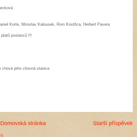
Pecková
niel Korte, Miroslav Kalousek, Rom Kostřica, Herbert Pavera
platů poslanců !!!
se chová jeho chovná stanice
Domovská stránka
Starší příspěvek
m)