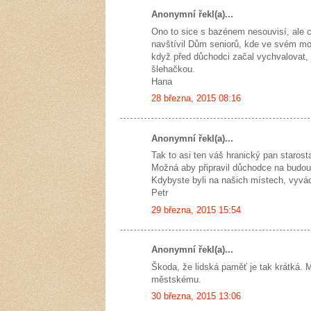
Anonymní řekl(a)...
Ono to sice s bazénem nesouvisí, ale c
navštívil Dům seniorů, kde ve svém mon
když před důchodci začal vychvalovat, 
šlehačkou.
Hana
28 března, 2015 08:16
Anonymní řekl(a)...
Tak to asi ten váš hranický pan starost
Možná aby připravil důchodce na budou
Kdybyste byli na našich místech, vyvád
Petr
29 března, 2015 15:54
Anonymní řekl(a)...
Škoda, že lidská paměť je tak krátká. 
městskému.
30 března, 2015 13:06