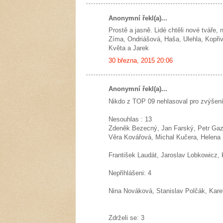
Anonymní řekl(a)...
Prostě a jasně. Lidé chtěli nové tváře,
Zíma, Ondriášová, Haša, Ulehla, Kopřiv
Květa a Jarek
30 března, 2015 20:06
Anonymní řekl(a)...
Nikdo z TOP 09 nehlasoval pro zvýšení
Nesouhlas : 13
Zdeněk Bezecný, Jan Farský, Petr Gazd
Věra Kovářová, Michal Kučera, Helena
František Laudát, Jaroslav Lobkowicz, 
Nepřihlášeni: 4
Nina Nováková, Stanislav Polčák, Kare
Zdrželi se: 3