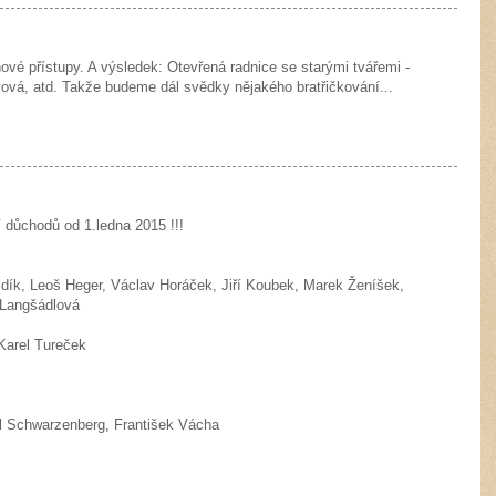
 nové přístupy. A výsledek: Otevřená radnice se starými tvářemi -
ová, atd. Takže budeme dál svědky nějakého bratřičkování...
 důchodů od 1.ledna 2015 !!!
ík, Leoš Heger, Václav Horáček, Jiří Koubek, Marek Ženíšek,
 Langšádlová
Karel Tureček
l Schwarzenberg, František Vácha