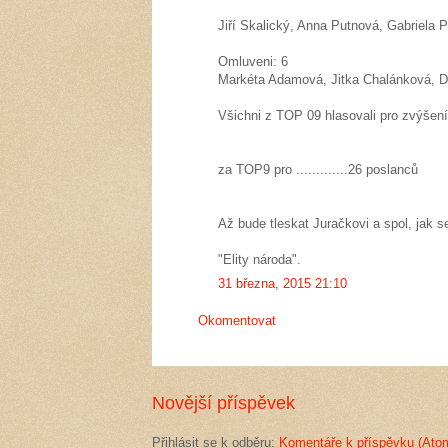
Jiří Skalický, Anna Putnová, Gabriela 
Omluveni: 6
Markéta Adamová, Jitka Chalánková, Da
Všichni z TOP 09 hlasovali pro zvýšení 
za TOP9 pro .............26 poslanců
Až bude tleskat Juračkovi a spol, jak 
"Elity národa".
31 března, 2015 21:10
Okomentovat
Novější příspěvek
Přihlásit se k odběru:
Komentáře k příspěvku (Ato