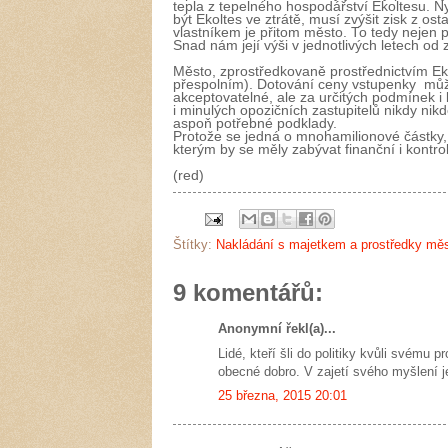
tepla z tepelného hospodářství Ekoltesu.
Ny
být Ekoltes ve ztrátě, musí zvýšit zisk z o
vlastníkem je přitom město. To tedy nejen p
Snad nám její výši v jednotlivých letech od
Město, zprostředkovaně prostřednictvím Ek
přespolním). Dotování ceny vstupenky může
akceptovatelné, ale za určitých podmínek 
i minulých opozičních zastupitelů nikdy nik
aspoň potřebné podklady.
Protože se jedná o mnohamilionové částky,
kterým by se měly zabývat finanční i kontro
(red)
Štítky:
Nakládání s majetkem a prostředky mě
9 komentářů:
Anonymní řekl(a)...
Lidé, kteří šli do politiky kvůli svému
obecné dobro. V zajetí svého myšlení je
25 března, 2015 20:01