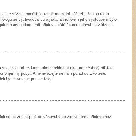
hci se s Vámi podělit o krásně morbidní zážitek: Pan starosta
ologu se vychvaloval co a jak... a vrcholem jeho vystoupení bylo,
jak krásný budeme mít hřbitov. Ještě že nerozdával rakvičky ze
a spojil vlastní reklamní akci s reklamní akcí na městský hřbitov.
cí příjemný pobyt. A nenavážejte se nám pořád do Ekoltesu.
ěli byste veřejné peníze taky.
Měli se ho zeptat proč se věnoval více židovskému hřbitovu než