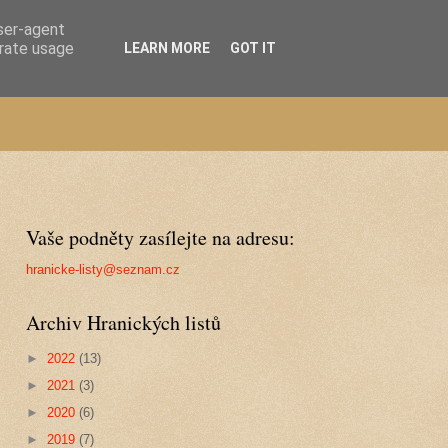
user-agent
erate usage
LEARN MORE
GOT IT
Vaše podněty zasílejte na adresu:
hranicke-listy@seznam.cz
Archiv Hranických listů
►
2022
(13)
►
2021
(3)
►
2020
(6)
►
2019
(7)