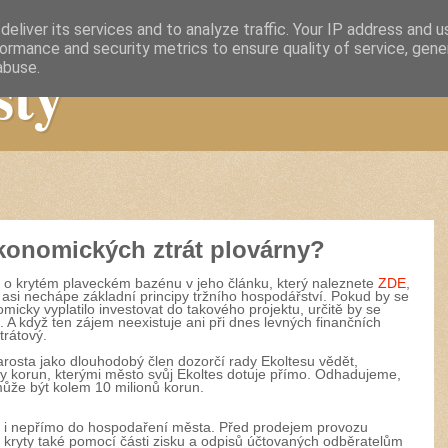
eliver its services and to analyze traffic. Your IP address and 
ormance and security metrics to ensure quality of service, gen
sty
abuse.
ekonomických ztrát plovárny?
y o krytém plaveckém bazénu v jeho článku, který naleznete
ZDE
,
asi nechápe základní principy tržního hospodářství. Pokud by se
micky vyplatilo investovat do takového projektu, určitě by se
 A když ten zájem neexistuje ani při dnes levných finančních
ztrátový.
tarosta jako dlouhodobý člen dozorčí rady Ekoltesu vědět,
ny korun, kterými město svůj Ekoltes dotuje přímo. Odhadujeme,
může být kolem 10 milionů korun.
o i nepřímo do hospodaření města.
Před prodejem provozu
y kryty také pomocí části zisku a odpisů účtovaných odběratelům