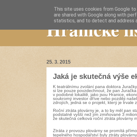
This site uses cookies from Google to d
are shared with Google along with perf
Hranické li
statistics, and to detect and address 
25. 3. 2015
Jaká je skutečná výše 
K teatrálnímu zvolání pana doktora Juračk
si lze pouze povzdechnout, že pan Juračka 
v podobné lokalitě, jako jsou Hranice, ekono
soukromý investor dříve nebo později našel.
zdrojích, jedná se o projekt, který je trvale 
Roční ztráta plovárny je, a to by měl pan s
podstatně vyšší než jím zmiňované 3 milio
že skutečná celková roční ztráta plovárny 
Ztráta z provozu plovárny se promítá přím
tepelného hospodářství byly ztráty plovárn