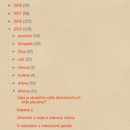
►
2018
(28)
►
2017
(59)
►
2016
(152)
▼
2015
(129)
►
prosince
(19)
►
listopadu
(26)
►
října
(33)
►
září
(21)
►
června
(1)
►
května
(4)
►
dubna
(10)
▼
března
(11)
Jaká je skutečná výše ekonomických
ztrát plovárny?
Naparia 2
Zklamání z reakce starosty města
O nakládání s městskými penězi