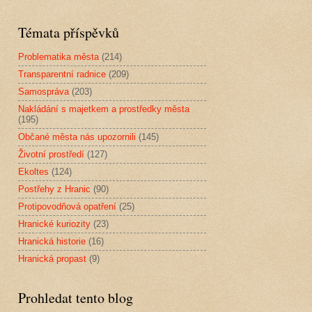
Témata příspěvků
Problematika města
(214)
Transparentní radnice
(209)
Samospráva
(203)
Nakládání s majetkem a prostředky města
(195)
Občané města nás upozornili
(145)
Životní prostředí
(127)
Ekoltes
(124)
Postřehy z Hranic
(90)
Protipovodňová opatření
(25)
Hranické kuriozity
(23)
Hranická historie
(16)
Hranická propast
(9)
Prohledat tento blog