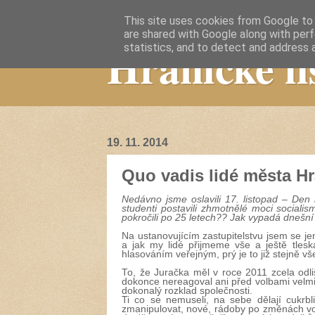
This site uses cookies from Google to d
are shared with Google along with perf
Hranické li
statistics, and to detect and address 
19. 11. 2014
Quo vadis lidé města H
Nedávno jsme oslavili 17. listopad – Den 
studenti postavili zhmotnělé moci sociali
pokročili po 25 letech?? Jak vypadá dnešn
Na ustanovujícím zastupitelstvu jsem se jen
a jak my lidé přijmeme vše a ještě tles
hlasováním veřejným, prý je to již stejně 
To, že Juračka měl v roce 2011 zcela odli
dokonce nereagoval ani před volbami velmi a
dokonalý rozklad společnosti.
Ti co se nemuseli, na sebe dělají cukrbli
zmanipulovat, nové, rádoby po změnách vol