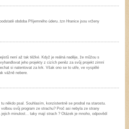
 podstatě obdoba Příjemného úderu..tzn Hranice jsou vrženy
ejistů není až tak těžké. Když je reálná naděje, že můžou s
yhandlovat jeho projekty z cizích peněz za svůj projekt zimní
nechat si natentovat za krk. Však ono se to utře, ve vyspělé
tak vážně nebere.
 tu někdo psal. Souhlasím, konzistentně se prodral na starostu.
 volbou svůj program ze strachu? Proč asi nebyla ze strany
 jejich minulost... taky mají strach ? Otázek je mnoho, odpovědí