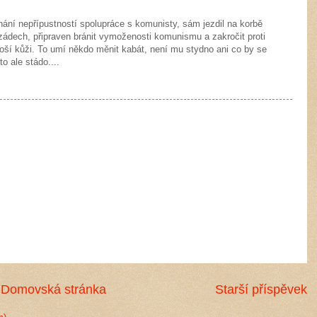
hání nepřípustností spolupráce s komunisty, sám jezdil na korbě
ádech, připraven bránit vymoženosti komunismu a zakročit proti
oší kůži. To umí někdo měnit kabát, není mu stydno ani co by se
o ale stádo....
Domovská stránka
Starší příspěvek