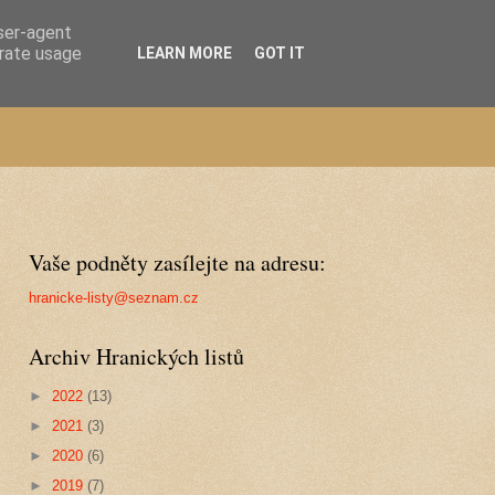
user-agent
erate usage
LEARN MORE
GOT IT
Vaše podněty zasílejte na adresu:
hranicke-listy@seznam.cz
Archiv Hranických listů
►
2022
(13)
►
2021
(3)
►
2020
(6)
►
2019
(7)