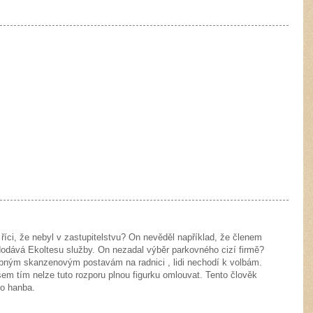
íci, že nebyl v zastupitelstvu? On nevěděl například, že členem
 dodává Ekoltesu služby. On nezadal výběr parkovného cizí firmě?
bným skanzenovým postavám na radnici , lidi nechodí k volbám.
všem tím nelze tuto rozporu plnou figurku omlouvat. Tento člověk
to hanba.