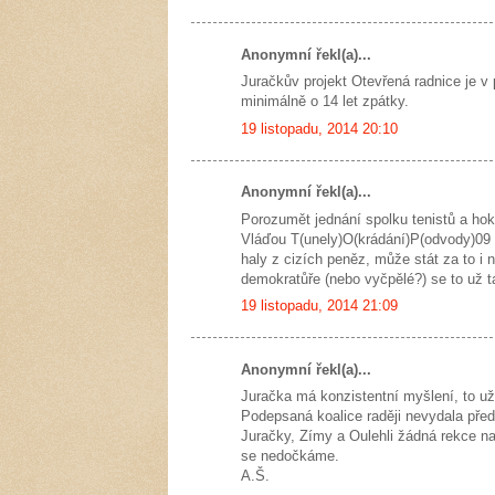
Anonymní řekl(a)...
Juračkův projekt Otevřená radnice je v
minimálně o 14 let zpátky.
19 listopadu, 2014 20:10
Anonymní řekl(a)...
Porozumět jednání spolku tenistů a hok
Vláďou T(unely)O(krádání)P(odvody)09 v
haly z cizích peněz, může stát za to i 
demokratůře (nebo vyčpělé?) se to už 
19 listopadu, 2014 21:09
Anonymní řekl(a)...
Juračka má konzistentní myšlení, to už
Podepsaná koalice raději nevydala před
Juračky, Zímy a Oulehli žádná rekce na
se nedočkáme.
A.Š.