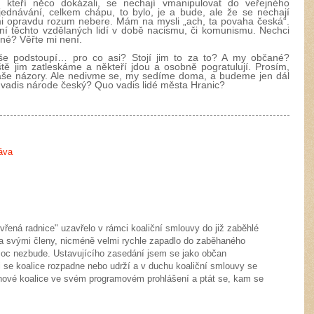
ů, kteří něco dokázali, se nechají vmanipulovat do veřejného
jednávání, celkem chápu, to bylo, je a bude, ale že se nechají
mi opravdu rozum nebere. Mám na mysli „ach, ta povaha česká“.
ní těchto vzdělaných lidí v době nacismu, či komunismu. Nechci
ené? Věřte mi není.
 a vše podstoupí… pro co asi? Stojí jim to za to? A my občané?
ě jim zatleskáme a někteří jdou a osobně pogratulují. Prosím,
aše názory. Ale nedivme se, my sedíme doma, a budeme jen dál
 vadis národe český? Quo vadis lidé města Hranic?
áva
ená radnice" uzavřelo v rámci koaliční smlouvy do již zaběhlé
la svými členy, nicméně velmi rychle zapadlo do zaběhaného
 moc nezbude. Ustavujícího zasedání jsem se jako občan
tli se koalice rozpadne nebo udrží a v duchu koaliční smlouvy se
lenové koalice ve svém programovém prohlášení a ptát se, kam se