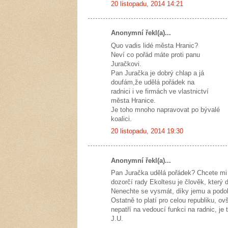
20 listopadu, 2014 14:21
Anonymní řekl(a)...
Quo vadis lidé města Hranic?
Neví co pořád máte proti panu
Juračkovi.
Pan Juračka je dobrý chlap a já
doufám,že udělá pořádek na
radnici i ve firmách ve vlastnictví
města Hranice.
Je toho mnoho napravovat po bývalé
koalici.
20 listopadu, 2014 19:30
Anonymní řekl(a)...
Pan Juračka udělá pořádek? Chcete mi ř
dozorčí rady Ekoltesu je člověk, který
Nenechte se vysmát, díky jemu a podo
Ostatně to platí pro celou republiku, o
nepatří na vedoucí funkci na radnic, je 
J.U.