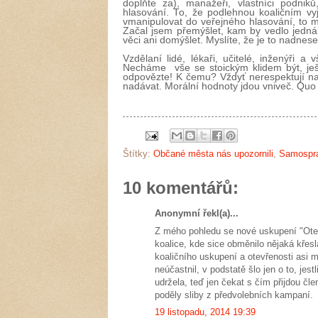
doplňte za), manažeři, vlastníci podnik
hlasování. To, že podlehnou koaličním vy
vmanipulovat do veřejného hlasování, to 
Začal jsem přemýšlet, kam by vedlo jedná
věci ani domýšlet. Myslíte, že je to nadnes
Vzdělaní lidé, lékaři, učitelé, inženýři
Necháme vše se stoickým klidem být, ješt
odpovězte! K čemu? Vždyť nerespektují n
nadávat. Morální hodnoty jdou vniveč. Quo
Štítky:
Občané města nás upozornili
,
Samospr
10 komentářů:
Anonymní řekl(a)...
Z mého pohledu se nové uskupení "Otevř
koalice, kde sice obměnilo nějaká křes
koaličního uskupení a otevřenosti asi
neúčastnil, v podstatě šlo jen o to, jes
udržela, teď jen čekat s čím přijdou č
poděly sliby z předvolebních kampaní.
19 listopadu, 2014 19:39