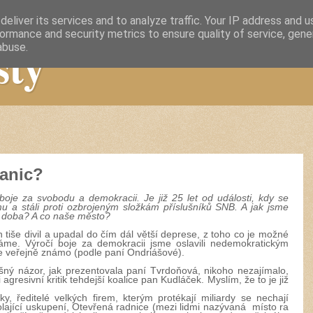
eliver its services and to analyze traffic. Your IP address and 
ormance and security metrics to ensure quality of service, gen
sty
abuse.
ranic?
boje za svobodu a demokracii. Je již 25 let od události, kdy se
smu a stáli proti ozbrojeným složkám příslušníků SNB. A jak jsme
í doba? A co naše město?
 tiše divil a upadal do čím dál větší deprese, z toho co je možné
káme. Výročí boje za demokracii jsme oslavili nedemokratickým
vše veřejně známo (podle paní Ondriášové).
šný názor, jak prezentovala paní Tvrdoňová, nikoho nezajímalo,
gresivní kritik tehdejší koalice pan Kudláček. Myslím, že to je již
ky, ředitelé velkých firem, kterým protékají miliardy se nechají
ající uskupení, Otevřená radnice (mezi lidmi nazývaná místo ra