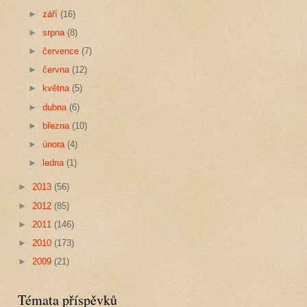
►
září
(16)
►
srpna
(8)
►
července
(7)
►
června
(12)
►
května
(5)
►
dubna
(6)
►
března
(10)
►
února
(4)
►
ledna
(1)
►
2013
(56)
►
2012
(85)
►
2011
(146)
►
2010
(173)
►
2009
(21)
Témata příspěvků