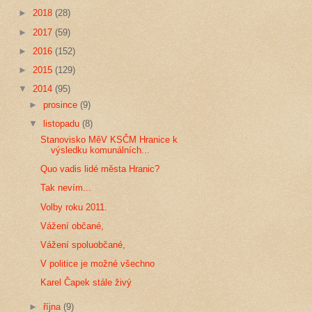
►
2018
(28)
►
2017
(59)
►
2016
(152)
►
2015
(129)
▼
2014
(95)
►
prosince
(9)
▼
listopadu
(8)
Stanovisko MěV KSČM Hranice k
výsledku komunálních...
Quo vadis lidé města Hranic?
Tak nevím...
Volby roku 2011.
Vážení občané,
Vážení spoluobčané,
V politice je možné všechno
Karel Čapek stále živý
►
října
(9)