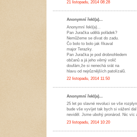
21 listopadu, 2014 08:28
Anonymní řekl(a)...
Anonymní řekl(a)...
Pan Juračka udělá pořádek?
Nemůžeme se dívat do zadu.
Čo bolo to bolo jak říkaval
major Terazky.
Pan Juračka je pod drobnohledem
občanů a já jeho věrný volič
doufám,že si nenechá srát na
hlavu od nejrůznějších patolízalů.
22 listopadu, 2014 11:50
Anonymní řekl(a)...
25 let po slavné revoluci se vše rozpl
bude vše vyvíjet tak bych si vážení dal
neviděl. Jsme ubohý pronárod. Nic víc 
23 listopadu, 2014 10:20