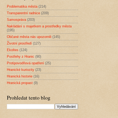
Problematika města
(214)
Transparentní radnice
(209)
Samospráva
(203)
Nakládání s majetkem a prostředky města
(195)
Občané města nás upozornili
(145)
Životní prostředí
(127)
Ekoltes
(124)
Postřehy z Hranic
(90)
Protipovodňová opatření
(25)
Hranické kuriozity
(23)
Hranická historie
(16)
Hranická propast
(9)
Prohledat tento blog