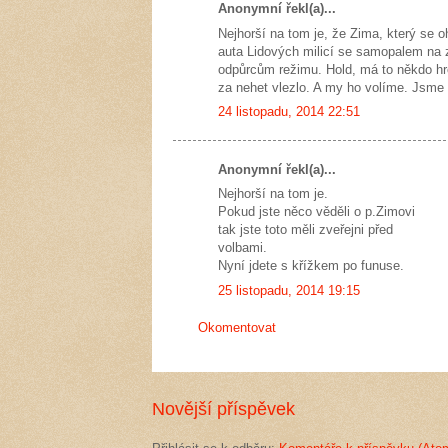
Anonymní řekl(a)...
Nejhorší na tom je, že Zima, který se o
auta Lidových milicí se samopalem na z
odpůrcům režimu. Hold, má to někdo hr
za nehet vlezlo. A my ho volíme. Jsme t
24 listopadu, 2014 22:51
Anonymní řekl(a)...
Nejhorší na tom je.
Pokud jste něco věděli o p.Zimovi
tak jste toto měli zveřejni před
volbami.
Nyní jdete s křížkem po funuse.
25 listopadu, 2014 19:15
Okomentovat
Novější příspěvek