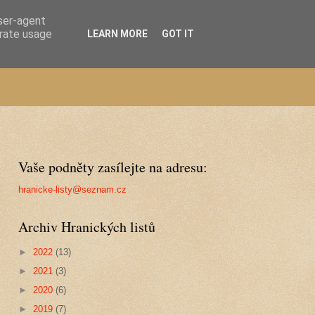
user-agent
erate usage
LEARN MORE
GOT IT
Vaše podněty zasílejte na adresu:
hranicke-listy@seznam.cz
Archiv Hranických listů
►
2022
(13)
►
2021
(3)
►
2020
(6)
►
2019
(7)