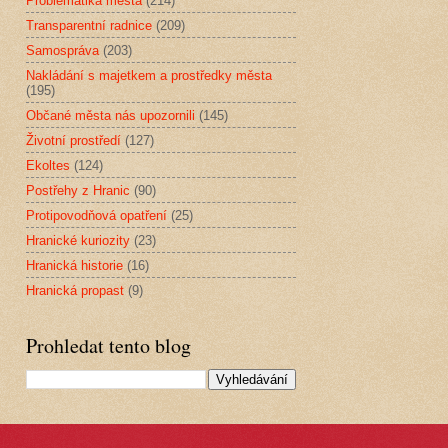
Problematika města
(214)
Transparentní radnice
(209)
Samospráva
(203)
Nakládání s majetkem a prostředky města
(195)
Občané města nás upozornili
(145)
Životní prostředí
(127)
Ekoltes
(124)
Postřehy z Hranic
(90)
Protipovodňová opatření
(25)
Hranické kuriozity
(23)
Hranická historie
(16)
Hranická propast
(9)
Prohledat tento blog