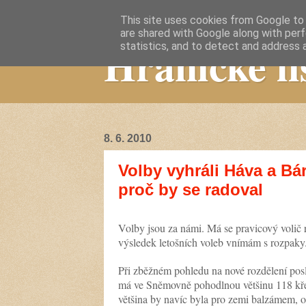
This site uses cookies from Google to d
are shared with Google along with perf
Hranické li
statistics, and to detect and address 
8. 6. 2010
Volby vyhráli Háva a Bár
proč by se radoval
Volby jsou za námi. Má se pravicový volič 
výsledek letošních voleb vnímám s rozpaky
Při zběžném pohledu na nové rozdělení pos
má ve Sněmovně pohodlnou většinu 118 křes
většina by navíc byla pro zemi balzámem, o