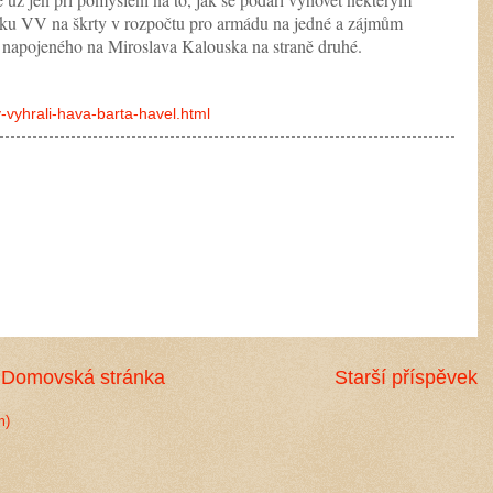
ku VV na škrty v rozpočtu pro armádu na jedné a zájmům
 napojeného na Miroslava Kalouska na straně druhé.
y-vyhrali-hava-barta-havel.html
Domovská stránka
Starší příspěvek
m)