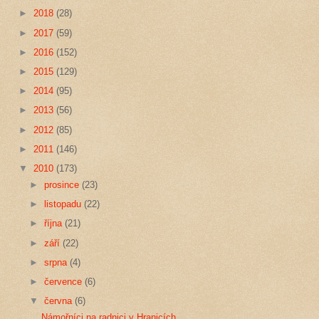
►
2018
(28)
►
2017
(59)
►
2016
(152)
►
2015
(129)
►
2014
(95)
►
2013
(56)
►
2012
(85)
►
2011
(146)
▼
2010
(173)
►
prosince
(23)
►
listopadu
(22)
►
října
(21)
►
září
(22)
►
srpna
(4)
►
července
(6)
▼
června
(6)
Námořníci na radnici v Hranicích