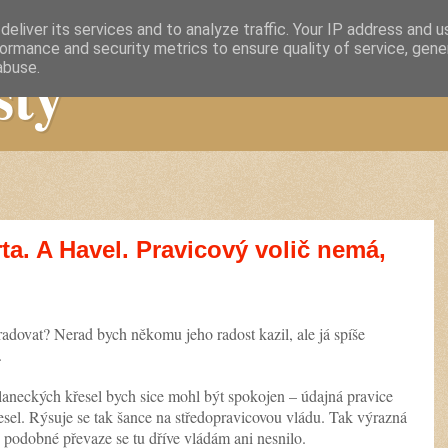
eliver its services and to analyze traffic. Your IP address and 
ormance and security metrics to ensure quality of service, gen
sty
abuse.
ta. A Havel. Pravicový volič nemá,
radovat? Nerad bych někomu jeho radost kazil, ale já spíše
.
laneckých křesel bych sice mohl být spokojen – údajná pravice
el. Rýsuje se tak šance na středopravicovou vládu. Tak výrazná
 podobné převaze se tu dříve vládám ani nesnilo.