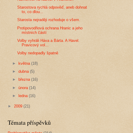
Starostova rychlá odpověď, aneb dohnat
to, co dlou...
Starosta nejraději rozhoduje o všem.
Protipovodňová ochrana Hranic a jeho
místních částí
Volby vyhráli Háva a Bárta. A Havel.
Pravicový vol...
Volby nedopadly špatně
►
května
(18)
►
dubna
(5)
►
března
(16)
►
února
(14)
►
ledna
(16)
►
2009
(21)
Témata příspěvků