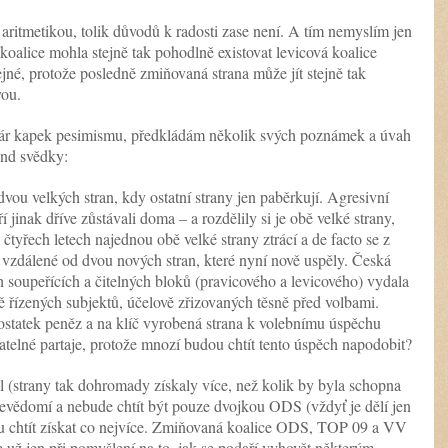
ritmetikou, tolik důvodů k radosti zase není. A tím nemyslím jen
ní koalice mohla stejně tak pohodlně existovat levicová koalice
é, protože posledně zmiňovaná strana může jít stejně tak
vou.
 pár kapek pesimismu, předkládám několik svých poznámek a úvah
end svědky:
dvou velkých stran, kdy ostatní strany jen paběrkují. Agresivní
jinak dříve zůstávali doma – a rozdělily si je obě velké strany,
 čtyřech letech najednou obě velké strany ztrácí a de facto se z
liš vzdálené od dvou nových stran, které nyní nově uspěly. Česká
 soupeřících a čitelných bloků (pravicového a levicového) vydala
řízených subjektů, účelově zřizovaných těsně před volbami.
dostatek peněz a na klíč vyrobená strana k volebnímu úspěchu
tatelné partaje, protože mnozí budou chtít tento úspěch napodobit?
l (strany tak dohromady získaly více, než kolik by byla schopna
evědomí a nebude chtít být pouze dvojkou ODS (vždyť je dělí jen
udou chtít získat co nejvíce. Zmiňovaná koalice ODS, TOP 09 a VV
už jen při pomyšlení na to, jak se podaří vyhovět některým