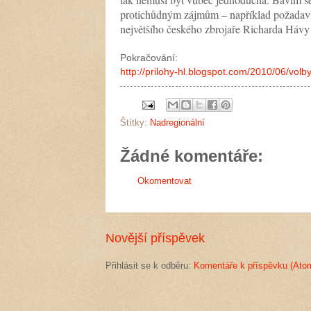
protichůdným zájmům – například požadav
největšího českého zbrojaře Richarda Hávy
Pokračování:
http://prilohy-hl.blogspot.com/2010/06/volb
Štítky:
Nadregionální
Žádné komentáře:
Okomentovat
Novější příspěvek
Přihlásit se k odběru:
Komentáře k příspěvku (Ato