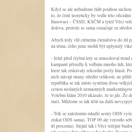
Když se ale nebudeme řídit pouhou suchou a
to, že čistě teoreticky by vedle této oficiál
hlasovací – ČSSD, KSČM a tytéž Věci veřejn
doleva, protože se sama označuje za středo
Abych tedy vlil ctěnému čtenářstvu do žil
na téma, čeho jsme mohli být uplynulý vík
- Ještě před čtyřmi lety se umocňoval trend 
kampaně přivedly k volbám mnoho lidí, kteří 
které tak získávaly rekordní počty hlasů. Po
nich stávají strany střední velikosti, ne pří
republika se tak místo systému dvou velkých
cestou neslaných nemastných markentingově 
Volební klání 2010 ukázalo, že to jde. Že 
stačí. Můžeme se tak těšit na další nevyzpy
- Trik se založením mladší sestry ODS vyše
získat ODS sama). TOP 09 ale vzrostlo seb
tři procenta). Stejně tak i Věci veřejné b
tak nemusí být vůbec jednoduchá. Bavím se 