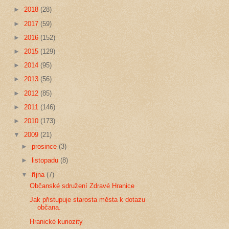
►
2018
(28)
►
2017
(59)
►
2016
(152)
►
2015
(129)
►
2014
(95)
►
2013
(56)
►
2012
(85)
►
2011
(146)
►
2010
(173)
▼
2009
(21)
►
prosince
(3)
►
listopadu
(8)
▼
října
(7)
Občanské sdružení Zdravé Hranice
Jak přistupuje starosta města k dotazu
občana.
Hranické kuriozity