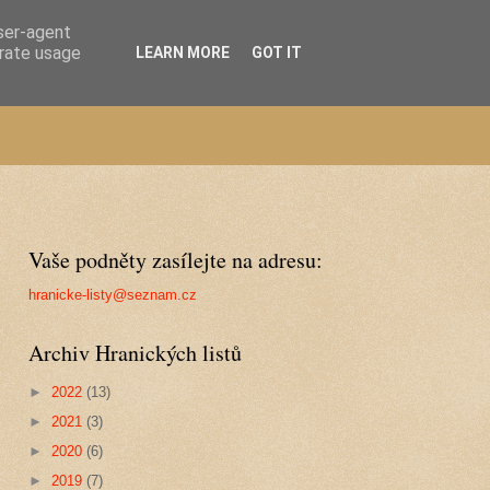
user-agent
erate usage
LEARN MORE
GOT IT
Vaše podněty zasílejte na adresu:
hranicke-listy@seznam.cz
Archiv Hranických listů
►
2022
(13)
►
2021
(3)
►
2020
(6)
►
2019
(7)