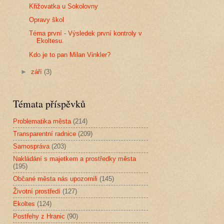
Křižovatka u Sokolovny
Opravy škol
Téma první - Výsledek první kontroly v
Ekoltesu.
Kdo je to pan Milan Vinkler?
►
září
(3)
Témata příspěvků
Problematika města
(214)
Transparentní radnice
(209)
Samospráva
(203)
Nakládání s majetkem a prostředky města
(195)
Občané města nás upozornili
(145)
Životní prostředí
(127)
Ekoltes
(124)
Postřehy z Hranic
(90)