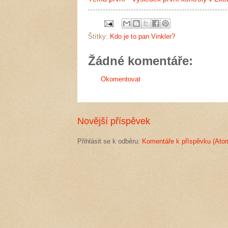
Štítky:
Kdo je to pan Vinkler?
Žádné komentáře:
Okomentovat
Novější příspěvek
Přihlásit se k odběru:
Komentáře k příspěvku (Ato