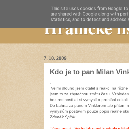
This site uses cookies from Google to d
are shared with Google along with perf
Hranické li
statistics, and to detect and address 
7. 10. 2009
Kdo je to pan Milan Vin
.
Velmi dlouho jsem otálel s reakcí na různ
jsem to za zbytečnou ztrátu času. Vzhledem
beztrestnosti ať si vymyslí a prohlásí coko
Do bahna za panem Vinklerem ale přitom ne
výmyslům postavím pouze popis reálné sku
Zdeněk Špiřík
Téma první - Výsledek první kontroly v Eko