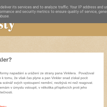
eliver its services and to analyze traffic. Your IP address and 
ormance and security metrics to ensure quality of service, gen
sty
abuse.
kler?
é formy napadání a urážení ze strany pana Vinklera. Považoval
 k tomu, že však čas plyne a pan Vinkler snad získal pocit
li a scénář svých vystoupení nemění, nezbývá mi než reagovat.
mám v úmyslu vstoupit, v několika příspěvcích proti jeho
tečnosti.
ltesu