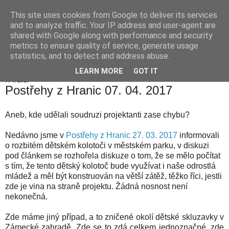
This site uses cookies from Google to deliver its services
Hranické listy
and to analyze traffic. Your IP address and user-agent are
shared with Google along with performance and security
metrics to ensure quality of service, generate usage
statistics, and to detect and address abuse.
▼
LEARN MORE
GOT IT
7. 4. 2017
Postřehy z Hranic 07. 04. 2017
Aneb, kde udělali soudruzi projektanti zase chybu?
Nedávno jsme v
Postřehy z Hranic 27. 03. 2017
informovali
o rozbitém dětském kolotoči v městském parku, v diskuzi
pod článkem se rozhořela diskuze o tom, že se mělo počítat
s tím, že tento dětský kolotoč bude využívat i naše odrostlá
mládež a měl být konstruován na větší zátěž, těžko říci, jestli
zde je vina na straně projektu. Žádná nosnost není
nekonečná.
Zde máme jiný případ, a to zničené okolí dětské skluzavky v
Zámecké zahradě. Zde se to zdá celkem jednoznačné, zde