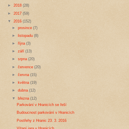
►
2018
(28)
►
2017
(59)
▼
2016
(152)
►
prosince
(7)
►
listopadu
(8)
►
října
(3)
►
září
(13)
►
srpna
(20)
►
července
(20)
►
června
(15)
►
května
(19)
►
dubna
(12)
▼
března
(12)
Parkování v Hranicích se řeší
Budoucnost parkování v Hranicích
Postřehy z Hranic 23. 3. 2016
Vítaní jara v Hranicích.