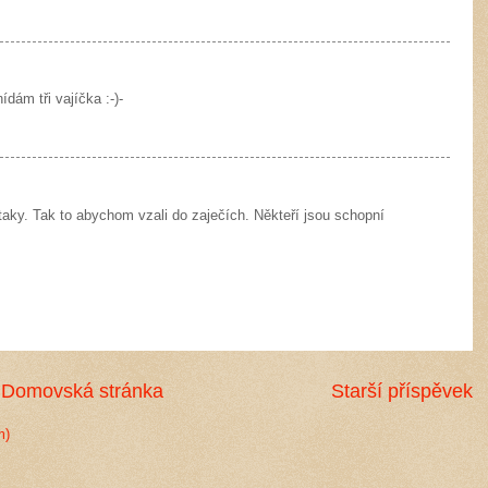
ám tři vajíčka :-)-
taky. Tak to abychom vzali do zaječích. Někteří jsou schopní
Domovská stránka
Starší příspěvek
m)