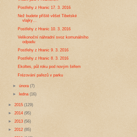
Postřehy z Hranic 17. 3. 2016
Než budete příště věšet Tibetské
vlajky…
Postřehy z Hranic 10. 3. 2016
Velikonoční náhradní svoz komunálního
odpadu
Postřehy z Hranic 9. 3. 2016
Postřehy z Hranic 8. 3. 2016
Ekoltes, půl roku pod novým šéfem
Frézování pařezů v parku
►
února
(7)
►
ledna
(16)
►
2015
(129)
►
2014
(95)
►
2013
(56)
►
2012
(85)