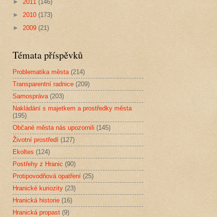
►
2011
(146)
►
2010
(173)
►
2009
(21)
Témata příspěvků
Problematika města
(214)
Transparentní radnice
(209)
Samospráva
(203)
Nakládání s majetkem a prostředky města
(195)
Občané města nás upozornili
(145)
Životní prostředí
(127)
Ekoltes
(124)
Postřehy z Hranic
(90)
Protipovodňová opatření
(25)
Hranické kuriozity
(23)
Hranická historie
(16)
Hranická propast
(9)