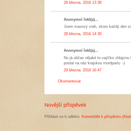
28 března, 2016 13:38
Anonymní řekl(a)...
Jsem masový vrah, skoro každý den sníd
28 března, 2016 14:30
Anonymní řekl(a)...
No já občas nějaké to vajíčko zblajznu 
poslat na nás krajskou mordpartu :-)
29 března, 2016 16:47
Okomentovat
Novější příspěvek
Přihlásit se k odběru:
Komentáře k příspěvku (Ato