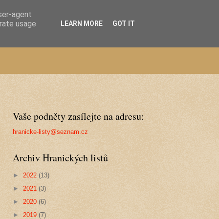
user-agent
erate usage
LEARN MORE
GOT IT
Vaše podněty zasílejte na adresu:
hranicke-listy@seznam.cz
Archiv Hranických listů
►
2022
(13)
►
2021
(3)
►
2020
(6)
►
2019
(7)