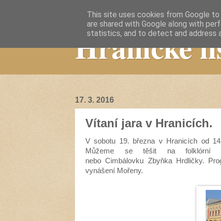
This site uses cookies from Google to d
are shared with Google along with perf
Hranické li
statistics, and to detect and address 
17. 3. 2016
Vítaní jara v Hranicích.
V sobotu 19. března v Hranicích od 14
Můžeme se těšit na
folklórní
so
nebo
Cimbálovku
Zbyňka Hrdličky. Prog
vynášení Mořeny.