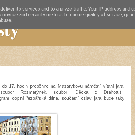
eliver its services and to analyze traffic. Your IP address and 
ormance and security metrics to ensure quality of service, gen
sty
abuse.
 do 17. hodin proběhne na Masarykovu náměstí vítaní jara.
ubor Rozmarýnek, soubor „Děcka z Drahotuš“,
ram doplní řezbářská dílna, součástí oslav jara bude taky