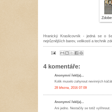
Zdoben
Hranický Kraslicovník - jedná se o še
nejrůznějších barev, velikostí a technik zd
4 komentáře:
Anonymní řekl(a)...
Kolik muselo zahynout nevinných káčát
28 března, 2016 07:09
Anonymní řekl(a)...
Ani jedno. Nestačily se totiž vylíhnout.