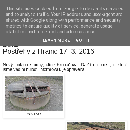
This site uses cookies from Google to deliver its services
Hranické listy
and to analyze traffic. Your IP address and user-agent are
shared with Google along with performance and security
metrics to ensure quality of service, generate usage
statistics, and to detect and address abuse.
▼
LEARN MORE
GOT IT
17. 3. 2016
Postřehy z Hranic 17. 3. 2016
Nový poklop studny, ulice Kropáčova. Další drobnost, o které
jsme vás minulosti informovali, je opravena.
minulost