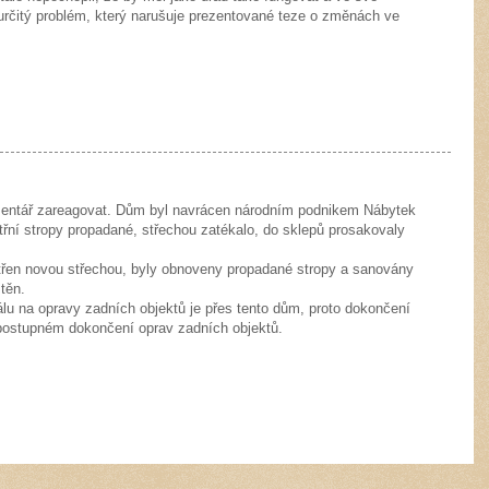
rčitý problém, který narušuje prezentované teze o změnách ve
mentář zareagovat. Dům byl navrácen národním podnikem Nábytek
třní stropy propadané, střechou zatékalo, do sklepů prosakovaly
třen novou střechou, byly obnoveny propadané stropy a sanovány
těn.
lu na opravy zadních objektů je přes tento dům, proto dokončení
 postupném dokončení oprav zadních objektů.