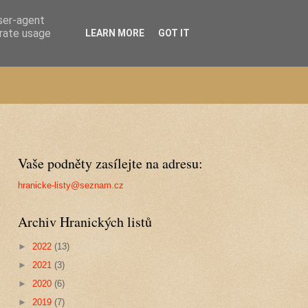
user-agent
erate usage
LEARN MORE
GOT IT
Vaše podněty zasílejte na adresu:
hranicke-listy@seznam.cz
Archiv Hranických listů
►
2022
(13)
►
2021
(3)
►
2020
(6)
►
2019
(7)