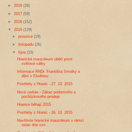
►
2018
(28)
►
2017
(59)
►
2016
(152)
▼
2015
(129)
►
prosince
(19)
►
listopadu
(26)
▼
října
(33)
Hranické mauzoleum obětí první
světové války
Informace RNDr. Františka Smolky o
dění v Ekoltesu
Postřehy z Hranic - 27. 10. 2015
Nové cedule - Zákaz podomního a
pochůzkového prodeje
Hranice běhají 2015
Postřehy z Hranic - 26. 10. 2015
Navštivte hranické mauzoleum v rámci
oslav dne vzn...