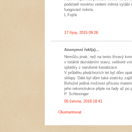
podstatě novému vedení města vyrábí u
fungování města.
L.Fojtík
17 října, 2015 09:26
Anonymní řekl(a)...
Nemůžu jinak, než na tento štvavý ko
v totálně dezolátním stavu, veškeré vni
splašky z narušené kanalizace.
V průběhu předchozích let byl dům opa
sklepy. Dále byl dům také staticky zajiš
Bohužel jediná možnost přísunu materiá
jeho rekonstrukce přijde na řady až po
P. Schlesinger
05 června, 2018 18:41
Okomentovat