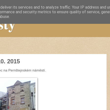
eliver its services and to analyze traffic. Your IP address and 
ormance and security metrics to ensure quality of service, gen
sty
abuse.
10. 2015
c na Pernštejnském náměstí.