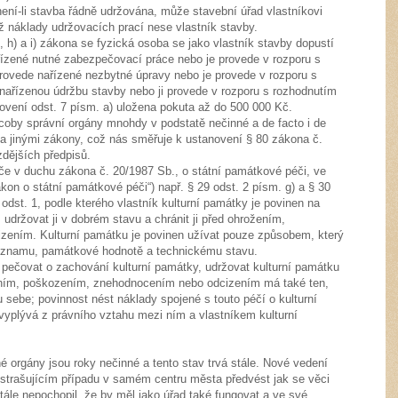
ení-li stavba řádně udržována, může stavební úřad vlastníkovi
mž náklady udržovacích prací nese vlastník stavby.
, h) a i) zákona se fyzická osoba se jako vlastník stavby dopustí
řízené nutné zabezpečovací práce nebo je provede v rozporu s
rovede nařízené nezbytné úpravy nebo je provede v rozporu s
nařízenou údržbu stavby nebo ji provede v rozporu s rozhodnutím
ovení odst. 7 písm. a) uložena pokuta až do 500 000 Kč.
coby správní orgány mnohdy v podstatě nečinné a de facto i de
 a jinými zákony, což nás směřuje k ustanovení § 80 zákona č.
zdějších předpisů.
e v duchu zákona č. 20/1987 Sb., o státní památkové péči, ve
ákon o státní památkové péči“) např. § 29 odst. 2 písm. g) a § 30
odst. 1, podle kterého vlastník kulturní památky je povinen na
 udržovat ji v dobrém stavu a chránit ji před ohrožením,
ením. Kulturní památku je povinen užívat pouze způsobem, který
významu, památkové hodnotě a technickému stavu.
 pečovat o zachování kulturní památky, udržovat kulturní památku
žením, poškozením, znehodnocením nebo odcizením má také ten,
 sebe; povinnost nést náklady spojené s touto péčí o kulturní
 vyplývá z právního vztahu mezi ním a vlastníkem kulturní
šné orgány jsou roky nečinné a tento stav trvá stále. Nové vedení
trašujícím případu v samém centru města předvést jak se věci
ále nepochopil, že by měl jako úřad také fungovat a ve své