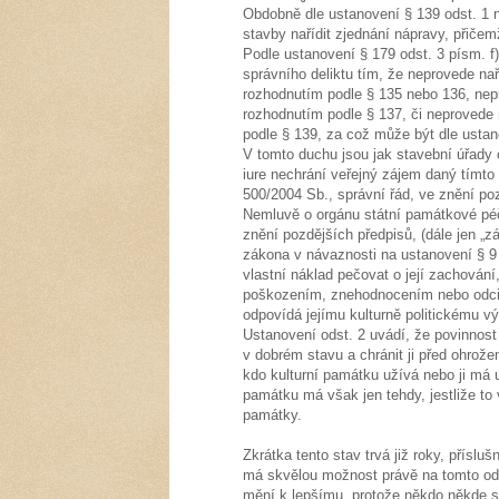
Obdobně dle ustanovení § 139 odst. 1 n
stavby nařídit zjednání nápravy, přiče
Podle ustanovení § 179 odst. 3 písm. f)
správního deliktu tím, že neprovede na
rozhodnutím podle § 135 nebo 136, nep
rozhodnutím podle § 137, či neprovede 
podle § 139, za což může být dle ustan
V tomto duchu jsou jak stavební úřady 
iure nechrání veřejný zájem daný tímto
500/2004 Sb., správní řád, ve znění po
Nemluvě o orgánu státní památkové péč
znění pozdějších předpisů, (dále jen „z
zákona v návaznosti na ustanovení § 9 
vlastní náklad pečovat o její zachování,
poškozením, znehodnocením nebo odciz
odpovídá jejímu kulturně politickému 
Ustanovení odst. 2 uvádí, že povinnost
v dobrém stavu a chránit ji před ohro
kdo kulturní památku užívá nebo ji má u
památku má však jen tehdy, jestliže to
památky.
Zkrátka tento stav trvá již roky, příslu
má skvělou možnost právě na tomto ods
mění k lepšímu, protože někdo někde st