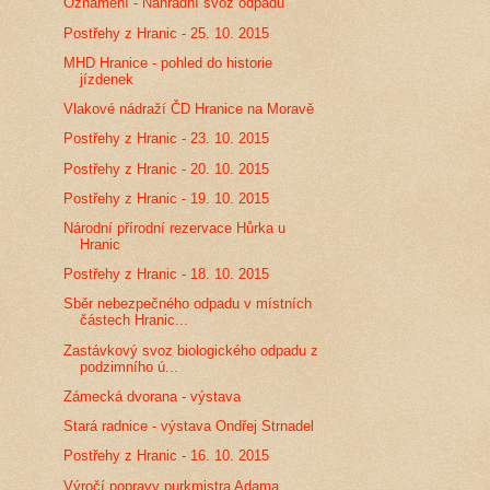
Oznámení - Náhradní svoz odpadu
Postřehy z Hranic - 25. 10. 2015
MHD Hranice - pohled do historie
jízdenek
Vlakové nádraží ČD Hranice na Moravě
Postřehy z Hranic - 23. 10. 2015
Postřehy z Hranic - 20. 10. 2015
Postřehy z Hranic - 19. 10. 2015
Národní přírodní rezervace Hůrka u
Hranic
Postřehy z Hranic - 18. 10. 2015
Sběr nebezpečného odpadu v místních
částech Hranic...
Zastávkový svoz biologického odpadu z
podzimního ú...
Zámecká dvorana - výstava
Stará radnice - výstava Ondřej Strnadel
Postřehy z Hranic - 16. 10. 2015
Výročí popravy purkmistra Adama