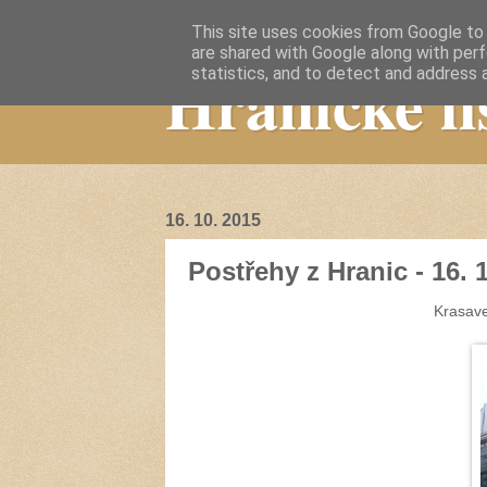
This site uses cookies from Google to d
are shared with Google along with perf
Hranické li
statistics, and to detect and address 
16. 10. 2015
Postřehy z Hranic - 16. 
Krasave