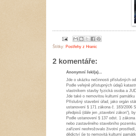
Štítky:
Postřehy z Hranic
2 komentáře:
Anonymní řekl(a)...
Jde o ukázku nečinnosti příslušných od
Podle veřejně přístupných údajů katastr
vlastníkem stavby fyzická osoba a JUDr
Jde také o nemovitou kulturní památku
Příslušný stavební úřad, jako orgán st
ustanovení § 171 zákona č. 183/2006 S
předpisů (dále jen „stavební zákon“), 
Podle ustanovení § 137 odst. 1 zákona
nebo zastavěného stavebního pozemku n
zařízení neohrožovalo životní prostředí
dědictví (je to nemovitá kulturní památk