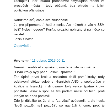
zastupiteli, kteří budou prosazovat smysluplná řešení ve
prospěch města , tedy občanů, bez ohledu na jejich
politickou příslušnost.
Nabízíme svůj čas a své zkušenosti.
Je pro připomenutí, hoši z tenisu.Ale někteří z vás v SSM
byli? Nebo neeeee? Kurňa, svazáci nehrajte si na něco co
nejste!
Jožin z bažin
Odpovědět
Anonymní
11 dubna, 2015 00:11
Nemůžu souhlasit s výrokem, uvedené zde na diskuzi:
"První kroky byly pane Lesáku správné."
Ten úplně první krok a následné další první kroky, tedy
odstavení vítěze voleb v Hranicích ANO a spolupráce v
koalice s hranickými dinosaury, byly velice špatné kroky,
podstatě Lesák a spol, se tím pádem nelišil od těch, proti
kterým se dnes postavili.
Zde je důležité to, že si to "za včas" uvědomili, a dle hesla
"lepší pozdě, než později", se navrátili k tomu, proč je