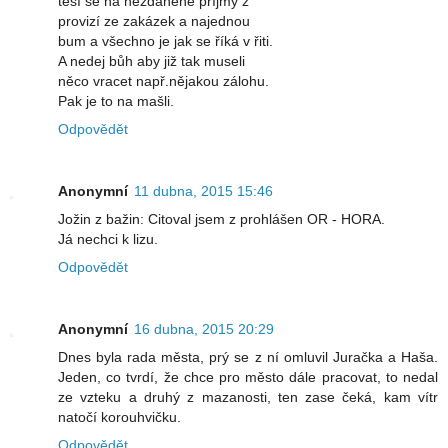
těší se na nezdaněné příjmy z
provizí ze zakázek a najednou
bum a všechno je jak se říká v řiti.
A nedej bůh aby již tak museli
něco vracet např.nějakou zálohu.
Pak je to na mašli.
Odpovědět
Anonymní
11 dubna, 2015 15:46
Jožin z bažin: Citoval jsem z prohlášen OR - HORA.
Já nechci k lizu.
Odpovědět
Anonymní
16 dubna, 2015 20:29
Dnes byla rada města, prý se z ní omluvil Juračka a Haša.
Jeden, co tvrdí, že chce pro město dále pracovat, to nedal
ze vzteku a druhý z mazanosti, ten zase čeká, kam vítr
natočí korouhvičku.
Odpovědět