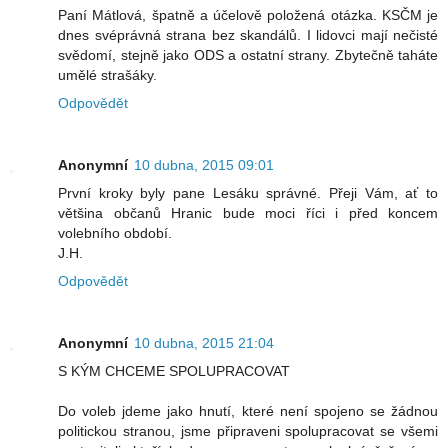
Paní Mátlová, špatně a účelově položená otázka. KSČM je
dnes svéprávná strana bez skandálů. I lidovci mají nečisté
svědomí, stejně jako ODS a ostatní strany. Zbytečně taháte
umělé strašáky.
Odpovědět
Anonymní
10 dubna, 2015 09:01
První kroky byly pane Lesáku správné. Přeji Vám, ať to
většina občanů Hranic bude moci říci i před koncem
volebního období.
J.H.
Odpovědět
Anonymní
10 dubna, 2015 21:04
S KÝM CHCEME SPOLUPRACOVAT
Do voleb jdeme jako hnutí, které není spojeno se žádnou
politickou stranou, jsme připraveni spolupracovat se všemi