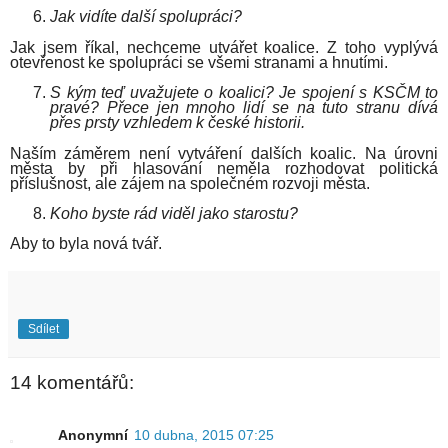
Jak vidíte další spolupráci?
Jak jsem říkal, nechceme utvářet koalice. Z toho vyplývá
otevřenost ke spolupráci se všemi stranami a hnutími.
S kým teď uvažujete o koalici? Je spojení s KSČM to
pravé? Přece jen mnoho lidí se na tuto stranu dívá
přes prsty vzhledem k české historii.
Naším záměrem není vytváření dalších koalic. Na úrovni
města by při hlasování neměla rozhodovat politická
příslušnost, ale zájem na společném rozvoji města.
Koho byste rád viděl jako starostu?
Aby to byla nová tvář.
Sdílet
14 komentářů:
Anonymní
10 dubna, 2015 07:25