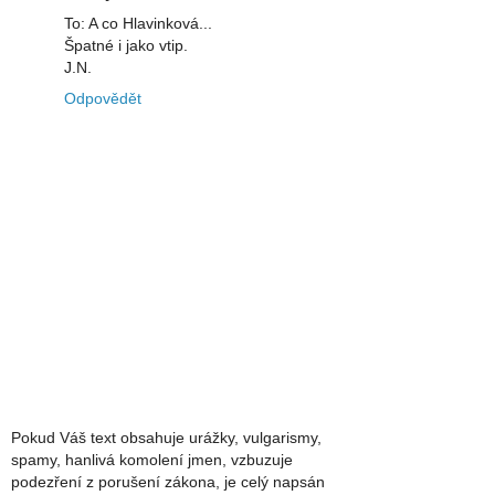
To: A co Hlavinková...
Špatné i jako vtip.
J.N.
Odpovědět
Pokud Váš text obsahuje urážky, vulgarismy,
spamy, hanlivá komolení jmen, vzbuzuje
podezření z porušení zákona, je celý napsán