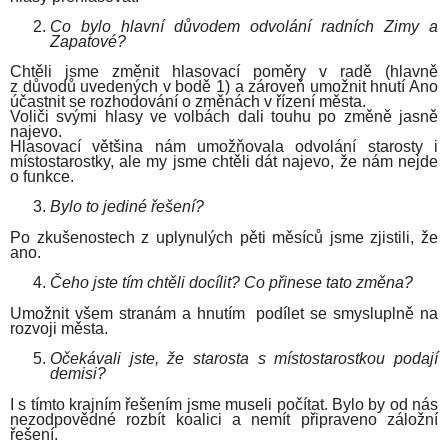
Co bylo hlavní důvodem odvolání radních Zimy a
Zapatové?
Chtěli jsme změnit hlasovací poměry v radě (hlavně
z důvodů uvedených v bodě 1) a zároveň umožnit hnutí Ano
účastnit se rozhodování o změnách v řízení města.
Voliči svými hlasy ve volbách dali touhu po změně jasně
najevo.
Hlasovací většina nám umožňovala odvolání starosty i
místostarostky, ale my jsme chtěli dát najevo, že nám nejde
o funkce.
Bylo to jediné řešení?
Po zkušenostech z uplynulých pěti měsíců jsme zjistili, že
ano.
Čeho jste tím chtěli docílit? Co přinese tato změna?
Umožnit všem stranám a hnutím podílet se smysluplně na
rozvoji města.
Očekávali jste, že starosta s místostarostkou podají
demisi?
I s tímto krajním řešením jsme museli počítat. Bylo by od nás
nezodpovědné rozbít koalici a nemít připraveno záložní
řešení.