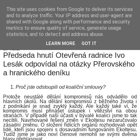
This site uses cookies from Google to deliver its services
Hranické listy
and to analyze traffic. Your IP address and user-agent are
shared with Google along with performance and security
metrics to ensure quality of service, generate usage
statistics, and to detect and address abuse.
▼
LEARN MORE
GOT IT
10. 4. 2015
Předseda hnutí Otevřená radnice Ivo
Lesák odpovídal na otázky Přerovského
a hranického deníku
Proč jste odstoupili od koaliční smlouvy?
Protože neustálé dělání kompromisů nás odvádělo od
hlavních úkolů. Na dělání kompromisů z běžného života i
z podnikání je snad zvyklý každý. Ale každý také ví, že
kompromis musí přinášet ústupek i vítězství na obou
stranách. V případě naší účasti v bývalé koalici jsme to tak
necítili. Navrhované řešení změn v Ekoltesu nezaručovalo
zásadní změnu. O složení řídících orgánů rozhodovali opět
lidé, kteří jsou spojeni s dosavadním fungováním Ekoltesu.
Tudíž jsme je jako noví členové nemohli se svými dvěma
hlasy přehlasovat.