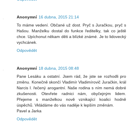
Anonymní
16 dubna, 2015 21:14
To máme vedení. Občané už dost. Pryč s Juračkou, pryč s
Hašou. Manželku dostal do funkce ředitelky, tak co ještě
chce. Upíchonut někam děti a blízké známé. Je to lidovecký
vychcánek.
Odpovědět
Anonymní
18 dubna, 2015 08:48
Pane Lesáku a ostatní. Jsem rád, že jste se rozhodli pro
změnu. Konečně skončí Vladimír Vladimírovič Juračkin, král
Narcis I. řečený arogantní. Naše rodina s ním nemá dobré
zkušenosti. Otevřete radnici nám, obyčejným lidem.
Přejeme s manželkou nově vznikající koalici hodně
úspěchů. Vkládáme do vás naděje k lepším změnám.
Pavel a Jarka
Odpovědět