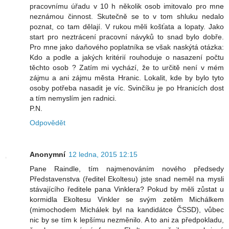
pracovnímu úřadu v 10 h několik osob imitovalo pro mne
neznámou činnost. Skutečně se to v tom shluku nedalo
poznat, co tam dělají. V rukou měli košťata a lopaty. Jako
start pro neztrácení pracovní návyků to snad bylo dobře.
Pro mne jako daňového poplatníka se však naskýtá otázka:
Kdo a podle a jakých kritérií rouhoduje o nasazení počtu
těchto osob ? Zatím mi vychází, že to určitě není v mém
zájmu a ani zájmu města Hranic. Lokalit, kde by bylo tyto
osoby potřeba nasadit je víc. Svinčíku je po Hranicích dost
a tím nemyslím jen radnici.
P.N.
Odpovědět
Anonymní
12 ledna, 2015 12:15
Pane Raindle, tím najmenováním nového předsedy
Představenstva (ředitel Ekoltesu) jste snad neměl na mysli
stávajícího ředitele pana Vinklera? Pokud by měli zůstat u
kormidla Ekoltesu Vinkler se svým zetěm Michálkem
(mimochodem Michálek byl na kandidátce ČSSD), vůbec
nic by se tím k lepšímu nezměnilo. A to ani za předpokladu,