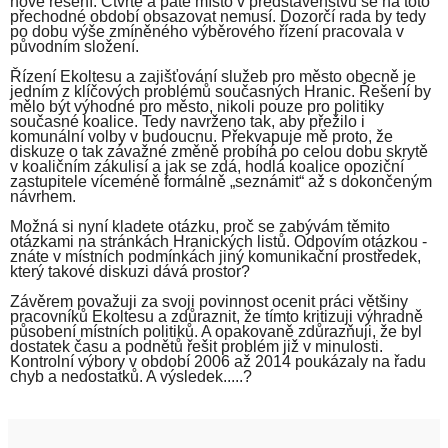
nové řešení. Čtvrté a páté místo v představenstvu se na toto
přechodné období obsazovat nemusí. Dozorčí rada by tedy
po dobu výše zmíněného výběrového řízení pracovala v
původním složení.
Řízení Ekoltesu a zajišťování služeb pro město obecně je
jedním z klíčových problémů současných Hranic. Řešení by
mělo být výhodné pro město, nikoli pouze pro politiky
současné koalice. Tedy navrženo tak, aby přežilo i
komunální volby v budoucnu. Překvapuje mě proto, že
diskuze o tak závažné změně probíhá po celou dobu skrytě
v koaličním zákulisí a jak se zdá, hodlá koalice opoziční
zastupitele víceméně formálně „seznámit“ až s dokončeným
návrhem.
Možná si nyní kladete otázku, proč se zabývám těmito
otázkami na stránkách Hranických listů. Odpovím otázkou -
znáte v místních podmínkách jiný komunikační prostředek,
který takové diskuzi dává prostor?
Závěrem považuji za svoji povinnost ocenit práci většiny
pracovníků Ekoltesu a zdůraznit, že tímto kritizuji výhradně
působení místních politiků. A opakovaně zdůrazňuji, že byl
dostatek času a podnětů řešit problém již v minulosti.
Kontrolní výbory v období 2006 až 2014 poukázaly na řadu
chyb a nedostatků. A výsledek.....?