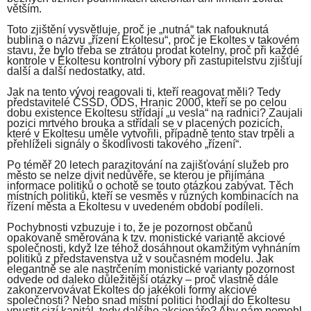
větším.
Toto zjištění vysvětluje, proč je „nutná“ tak nafouknutá
bublina o názvu „řízení Ekoltesu“, proč je Ekoltes v takovém
stavu, že bylo třeba se ztrátou prodat kotelny, proč při každé
kontrole v Ekoltesu kontrolní výbory při zastupitelstvu zjišťují
další a další nedostatky, atd.
Jak na tento vývoj reagovali ti, kteří reagovat měli? Tedy
představitelé ČSSD, ODS, Hranic 2000, kteří se po celou
dobu existence Ekoltesu střídají „u vesla“ na radnici? Zaujali
pozici mrtvého brouka a střídali se v placených pozicích,
které v Ekoltesu uměle vytvořili, případně tento stav trpěli a
přehlíželi signály o škodlivosti takového „řízení“.
Po téměř 20 letech parazitování na zajišťování služeb pro
město se nelze divit nedůvěře, se kterou je přijímána
informace politiků o ochotě se touto otázkou zabývat. Těch
místních politiků, kteří se vesměs v různých kombinacích na
řízení města a Ekoltesu v uvedeném období podíleli.
Pochybnosti vzbuzuje i to, že je pozornost občanů
opakovaně směrována k tzv. monistické variantě akciové
společnosti, když lze téhož dosáhnout okamžitým vyhnáním
politiků z představenstva už v současném modelu. Jak
elegantně se ale nastrčením monistické varianty pozornost
odvede od daleko důležitější otázky – proč vlastně dále
zakonzervovávat Ekoltes do jakékoli formy akciové
společnosti? Nebo snad místní politici hodlají do Ekoltesu
vpustit cizí kapitál, tedy dalšího akcionáře? Aby nám pomohl