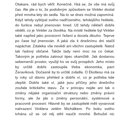
Otakare, rád bych věřil. Konečně, říká se, že vše má svůj
čas. Ale jde o to, že podobným způsobem se Vinkler dostal
před mnoha lety do sedla. Na to se dnes možná zapomíná.
Když tehdy vyštípal svého nadřízeného, tehdejšího ředitele,
do funkce nebyl jmenován hned. Už tehdy někteří dobře
věděli, co je Vinkler za člověka. Na místě ředitele byl Vinkler
také napřed jako provizorní řešení a docela dlouho. Teprve
po čase byl jmenován. A jaká zla k dnešnímu dni stačil
napáchat. Zdaleka vše nevědí ani všichni zastupitelé. Natož
tak řadový občané. Takže tady není moc na co čekat.
Takovým je potřeba zatnout tipec okamžitě. Jak dostanou
sebemenší prostor, využijí ho ve svůj prospěch. Jeho místo
by určitě dobře zastoupila třeba ekonomka, paní
Žeravíková. Dočasně by to určitě zvládla. O Ekoltesu má za
ty roky už dávno přehled a dobře ví, co je potřeba kde
zlepšit. Dobře také ví, jaké jsou příčiny jeho dnešního
zoufale kritického stavu. Že v principu nejde ani tak o
změny nějaké organizační struktury nebo změny právní
formy, ale že jde o změny personální, systémové a
pracovně procesní. Hlavně by se zastupitelé měli vyvarovat
nahrazení Vinklera zetěm Michálkem. Po boku svého
tchána už se od něj stihl naučit mnohé. Bohužel nic