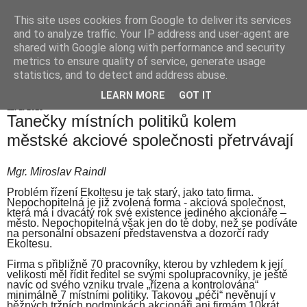
This site uses cookies from Google to deliver its services
Hranické listy
and to analyze traffic. Your IP address and user-agent are
shared with Google along with performance and security
metrics to ensure quality of service, generate usage
statistics, and to detect and address abuse.
▼
LEARN MORE
GOT IT
11. 1. 2015
Tanečky místních politiků kolem
městské akciové společnosti přetrvávají
Mgr. Miroslav Raindl
Problém řízení Ekoltesu je tak starý, jako tato firma.
Nepochopitelná je již zvolená forma - akciová společnost,
která má i dvacátý rok své existence jediného akcionáře –
město. Nepochopitelná však jen do té doby, než se podíváte
na personální obsazení představenstva a dozorčí rady
Ekoltesu.
Firma s přibližně 70 pracovníky, kterou by vzhledem k její
velikosti měl řídit ředitel se svými spolupracovníky, je ještě
navíc od svého vzniku trvale „řízena a kontrolována“
minimálně 7 místními politiky. Takovou „péči“ nevěnují v
běžných tržních podmínkách akcionáři ani firmám 10krát