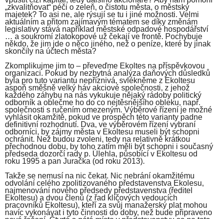
„zkvalitňovat“ péči o zeleň, o čistotu města, o městský
majetek? To asi ne, ale rýsují se tu i jiné možnosti. Velmi
aktuálním a přitom zajímavým tématem se díky změnám
legislativy stává například městské odpadové hospodářství
… a soukromí zlatokopové už čekají ve frontě. Pochybuje
někdo, že jim jde o něco jiného, než o peníze, které by jinak
skončily na účtech města?
Zkomplikujme jim to – převeďme Ekoltes na příspěvkovou
organizaci. Pokud by nezbytná analýza daňových důsledků
byla pro tuto variantu nepříznivá, svlékněme z Ekoltesu
aspoň směšně velký háv akciové společnosti, z jehož
každého záhybu na nás vykukuje nějaký rádoby politický
odborník a oblečme ho do co nejtěsnějšího obleku, např.
společnosti s ručením omezeným. Výběrové řízení je možné
vyhlásit okamžitě, pokud ve prospěch této varianty padne
definitivní rozhodnutí. Dva, ve výběrovém řízení vybraní
odborníci, by zájmy města v Ekoltesu museli být schopni
ochránit. Než budou zvoleni, tedy na relativně krátkou
přechodnou dobu, by toho zatím měli být schopni i současný
předseda dozorčí rady p. Úlehla, působící v Ekoltesu od
roku 1995 a pan Juračka (od roku 2013).
Takže se nemusí na nic čekat. Nic nebrání okamžitému
odvolání celého zpolitizovaného představenstva Ekolesu,
najmenování nového předsedy představenstva (ředitel
Ekoltesu) a dvou členů (z řad klíčových vedoucích
pracovníků Ekoltesu), kteří za svůj manažerský plat mohou
navíc vykonávat i tyto činnosti do doby, než bude připraveno