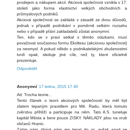
prodejem a nákupem akcií. Akciová společnost vznikla v 17.
století jako forma vlastnictví velkých obchodních a
průmyslových podniků.
Akciová společnost se zakládá v zásadě ze dvou důvodů,
jednak v případě podnikání v poměrně velkém rozsahu
nebo v případě přání zakladatelů zůstat anonymní.
Ten, kdo se v praxi setkal s těmito otázkami, musí
považovat současnou formu Ekoltesu (akciovou společnost)
za nesmysl. A pokud někdo s podnikatelskými zkušenostmi
tvrdí opak, sleduje jiné cíle, než ty, které oficielně
prezentuje.
Odpovědět
Anonymní
17 ledna, 2015 17:40
Ad: Trocha teorie...
Tento článek o teorii akciových společností by měl být
zlatem tepaným pravidlem pro Mě. Radu, která tomuto
zvěrstvu přihlíží a participuje na něm. Tato A.S. tuneluje
kapitál Města a bere pouze ZISKY. NÁKLADY jdou na vrub
občanů Hranic.
Zatím nám zbývá nám jen tepat do ní, avšak snad se