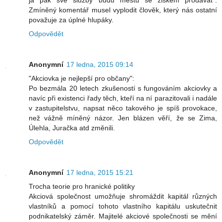
Zmíněný komentář musel vyplodit člověk, který nás ostatní
považuje za úplné hlupáky.
Odpovědět
Anonymní
17 ledna, 2015 09:14
"Akciovka je nejlepší pro občany":
Po bezmála 20 letech zkušeností s fungováním akciovky a
navíc při existenci řady těch, kteří na ní parazitovali i nadále
v zastupitelstvu, napsat něco takového je spíš provokace,
než vážně míněný názor. Jen blázen věří, že se Zima,
Úlehla, Juračka atd změnili.
Odpovědět
Anonymní
17 ledna, 2015 15:21
Trocha teorie pro hranické politiky
Akciová společnost umožňuje shromáždit kapitál různých
vlastníků a pomocí tohoto vlastního kapitálu uskutečnit
podnikatelský záměr. Majitelé akciové společnosti se mění