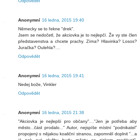
Odpovědět
Anonymní
16 ledna, 2015 19:40
Německy se to řekne "drek".
Jsem se nedočetl, že akciovka je to nejlepčí. Že vy ste člen
představenstva a chcete prachy. Zíma? Hlavinka? Losos?
Juračka? Oulehla?....
Odpovědět
Anonymní
16 ledna, 2015 19:41
Nedej bože, Vinkler
Odpovědět
Anonymní
16 ledna, 2015 21:38
"Akciovka je nejlepší pro občany"...."Jen je potřeba aby
město...část prodalo..." Autor, nejspíše místní "podnikatel"
propojený s nějakou koaliční stranou, zapomněl doplnit "...a
já pak své služby budu městu se ziskem prodávat".