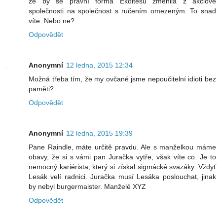
že by se právní forma Ekoltesu změnila z akciové
společnosti na společnost s ručením omezeným. To snad
víte. Nebo ne?
Odpovědět
Anonymní
12 ledna, 2015 12:34
Možná třeba tím, že my ovčané jsme nepoučitelní idioti bez
paměti?
Odpovědět
Anonymní
12 ledna, 2015 19:39
Pane Raindle, máte určitě pravdu. Ale s manželkou máme
obavy, že si s vámi pan Juračka vytře, však víte co. Je to
nemocný kariérista, který si získal sigmácké svazáky. Vždyť
Lesák velí radnici. Juračka musí Lesáka poslouchat, jinak
by nebyl burgermaister. Manželé XYZ
Odpovědět