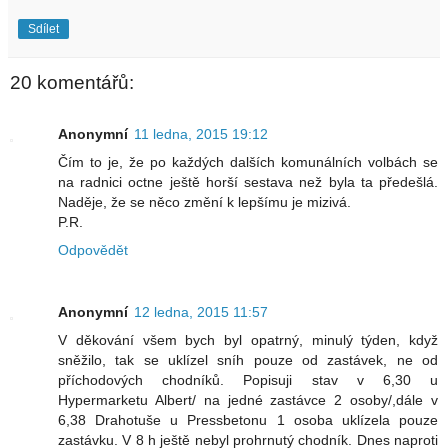
Sdílet
20 komentářů:
Anonymní
11 ledna, 2015 19:12
Čím to je, že po každých dalších komunálních volbách se
na radnici octne ještě horší sestava než byla ta předešlá.
Naděje, že se něco změní k lepšímu je mizivá.
P.R.
Odpovědět
Anonymní
12 ledna, 2015 11:57
V děkování všem bych byl opatrný, minulý týden, když
sněžilo, tak se uklízel sníh pouze od zastávek, ne od
příchodových chodníků. Popisuji stav v 6,30 u
Hypermarketu Albert/ na jedné zastávce 2 osoby/,dále v
6,38 Drahotuše u Pressbetonu 1 osoba uklízela pouze
zastávku. V 8 h ještě nebyl prohrnutý chodník. Dnes naproti