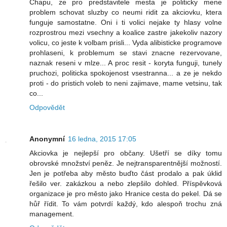
Chapu, ze pro predstavitele mesta je politicky mene
problem schovat sluzby co neumi ridit za akciovku, ktera
funguje samostatne. Oni i ti volici nejake ty hlasy volne
rozprostrou mezi vsechny a koalice zastre jakekoliv nazory
volicu, co jeste k volbam prisli... Vyda alibisticke programove
prohlaseni, k problemum se stavi znacne rezervovane,
naznak reseni v mlze... A proc resit - koryta funguji, tunely
pruchozi, politicka spokojenost vsestranna... a ze je nekdo
proti - do pristich voleb to neni zajimave, mame vetsinu, tak
co...
Odpovědět
Anonymní
16 ledna, 2015 17:05
Akciovka je nejlepší pro občany. Ušetří se díky tomu
obrovské množství peněz. Je nejtransparentnější možností.
Jen je potřeba aby město buďto část prodalo a pak úklid
řešilo ver. zakázkou a nebo zlepšilo dohled. Příspěvková
organizace je pro město jako Hranice cesta do pekel. Dá se
hůř řídit. To vám potvrdí každý, kdo alespoň trochu zná
management.