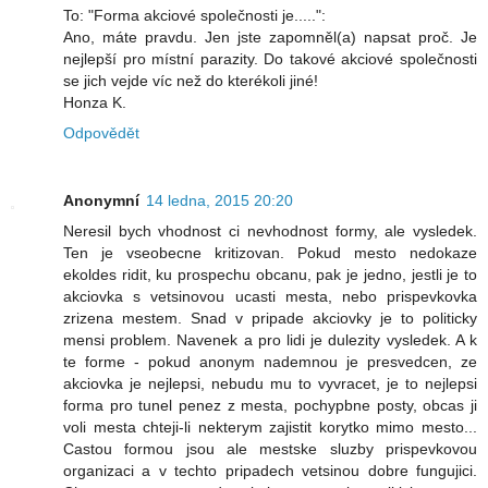
To: "Forma akciové společnosti je.....":
Ano, máte pravdu. Jen jste zapomněl(a) napsat proč. Je
nejlepší pro místní parazity. Do takové akciové společnosti
se jich vejde víc než do kterékoli jiné!
Honza K.
Odpovědět
Anonymní
14 ledna, 2015 20:20
Neresil bych vhodnost ci nevhodnost formy, ale vysledek.
Ten je vseobecne kritizovan. Pokud mesto nedokaze
ekoldes ridit, ku prospechu obcanu, pak je jedno, jestli je to
akciovka s vetsinovou ucasti mesta, nebo prispevkovka
zrizena mestem. Snad v pripade akciovky je to politicky
mensi problem. Navenek a pro lidi je dulezity vysledek. A k
te forme - pokud anonym nademnou je presvedcen, ze
akciovka je nejlepsi, nebudu mu to vyvracet, je to nejlepsi
forma pro tunel penez z mesta, pochypbne posty, obcas ji
voli mesta chteji-li nekterym zajistit korytko mimo mesto...
Castou formou jsou ale mestske sluzby prispevkovou
organizaci a v techto pripadech vetsinou dobre fungujici.