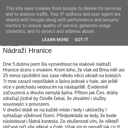
This site uses cookies from Google to deliver its services
Hranické listy
and to analyze traffic. Your IP address and user-agent are
shared with Google along with performance and security
metrics to ensure quality of service, generate usage
statistics, and to detect and address abuse.
▼
LEARN MORE
GOT IT
20. 4. 2012
Nádraží Hranice
Dne 5.dubna jsem šla vyzvednout na vlakové nádraží
Hranice dceru s vnukem. Krom toho, že vlak od Brna měl asi
25 minut zpoždění /asi zase někdo něco ukradl na kolejích
?/ mne zarazil nepořádek a špína jednak v hale, ale ještě
více v podchodu vedoucím na nástupiště. Evidentně
začouzená a dlouho nemytá špína. Přitom jak Čes. dráhy
zdražují jízdné by člověk čekal, že zkvalitní i služby
související s provozem.
V dnešní době se na každé místo / tedy i uklízečky /
vyhlašuje výběrové řízení. Předpokládá se tedy, že bude
následovat i řádná kontrola. Ze zkušeností vím, že někteří
občané ničí vše pěkné a čisté. Však jim to nepatří tak co !!!