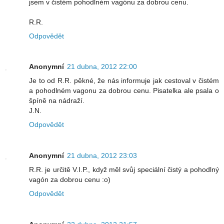
jsem v čistém pohodlném vagónu za dobrou cenu.
R.R.
Odpovědět
Anonymní
21 dubna, 2012 22:00
Je to od R.R. pěkné, že nás informuje jak cestoval v čistém
a pohodlném vagonu za dobrou cenu. Pisatelka ale psala o
špíně na nádraží.
J.N.
Odpovědět
Anonymní
21 dubna, 2012 23:03
R.R. je určitě V.I.P., když měl svůj speciální čistý a pohodlný
vagón za dobrou cenu :o)
Odpovědět