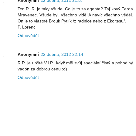
Anonymní
22 dubna, 2012 21:57
Ten R. R. je taky všude. Co je to za agenta? Taj¨kový Ferda
Mravenec. Všude byl, všechno viděl A navíc všechno věděl.
On je to vlastně Brouk Pytlík /z radnice nebo z Ekoltesu/.
P. Lorenc
Odpovědět
Anonymní
22 dubna, 2012 22:14
R.R. je určitě V.I.P., když měl svůj speciální čistý a pohodlný
vagón za dobrou cenu :o)
Odpovědět