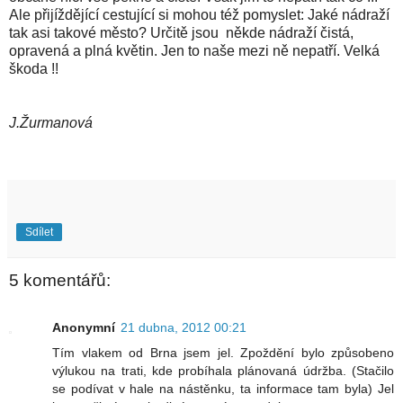
Ale přijíždějící cestující si mohou též pomyslet: Jaké nádraží
tak asi takové město? Určitě jsou někde nádraží čistá,
opravená a plná květin. Jen to naše mezi ně nepatří. Velká
škoda !!
J.Žurmanová
Sdílet
5 komentářů:
Anonymní
21 dubna, 2012 00:21
Tím vlakem od Brna jsem jel. Zpoždění bylo způsobeno
výlukou na trati, kde probíhala plánovaná údržba. (Stačilo
se podívat v hale na nástěnku, ta informace tam byla) Jel