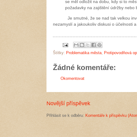
se měl odložit na dobu, kdy si to mě
požadavky na zajištění údržby nebo b
Je smutné, že se nad tak velkou investi
nezamyslí a jakoukoliv diskusi o účelnosti 
Štítky:
Problematika města
,
Protipovodňová op
Žádné komentáře:
Okomentovat
Novější příspěvek
Přihlásit se k odběru:
Komentáře k příspěvku (Ato