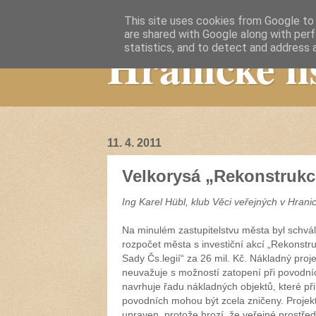
This site uses cookies from Google to d
are shared with Google along with perf
Hranické li
statistics, and to detect and address 
11. 4. 2011
Velkorysá „Rekonstrukce
Ing Karel Hübl, klub Věci veřejných v Hrani
Na minulém zastupitelstvu města byl schvá
rozpočet města s investiční akcí „Rekonstr
Sady Čs.legií“ za
26 mil
. Kč. Nákladný proje
neuvažuje s možností zatopení při povodní
navrhuje řadu nákladných objektů, které při
povodních mohou být zcela zničeny. Projekt
upraven, protože hrozí, že veřejné prostře