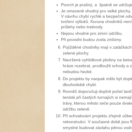
Povrch je prašný, a špatně se udržuje 
Je omezeně vhodný pro velké plochy, k
V návrhu chybí rychlé a bezpečné odve
tvoření výtluků. Koruna chodníků nen
průlehy nebo trativody.
Nejsou vhodné pro zimní údržbu.
Při povodni budou zcela zničeny.
Pojížděné chodníky mají v zatáčkách 
zelené plochy.
Navržené vyhlídkové plošiny na beto
hráze rozebrat, prodloužit schody a
nebudou hezké.
Do projektu by naopak mělo být dopln
dlouhodobě chybí.
Rovněž doporučuji doplnit počet lavi
tenisté při častých turnajích si nem
trávy, kterou město seče pouze dvak
údržbu zeleně.
Při schvalování projektu zřejmě vůb
rekonstrukci. V současné době jsou fi
smyslné budovat závlahu pitnou vodou