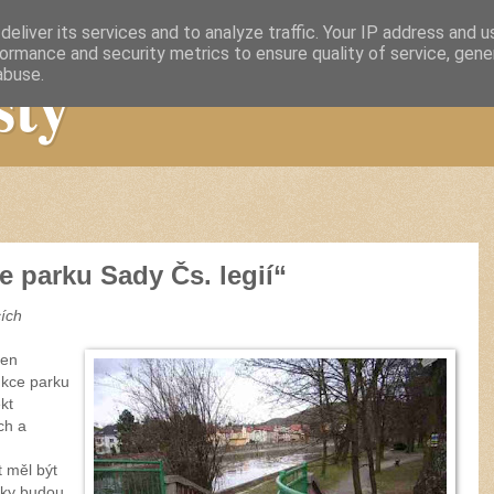
eliver its services and to analyze traffic. Your IP address and 
ormance and security metrics to ensure quality of service, gen
sty
abuse.
 parku Sady Čs. legií“
cích
len
ukce parku
kt
ch a
 měl být
dky budou