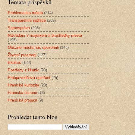
Témata příspěvků
Problematika města
(214)
Transparentní radnice
(209)
Samospráva
(203)
Nakládání s majetkem a prostředky města
(195)
Občané města nás upozornili
(145)
Životní prostředí
(127)
Ekoltes
(124)
Postřehy z Hranic
(90)
Protipovodňová opatření
(25)
Hranické kuriozity
(23)
Hranická historie
(16)
Hranická propast
(9)
Prohledat tento blog