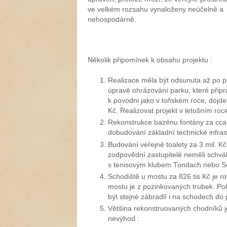
ve velkém rozsahu vynaloženy neúčelně a
nehospodárně.
Několik připomínek k obsahu projektu :
Realizace měla být odsunuta až po p
úpravě ohrázování parku, které připr
k povodni jako v loňském roce, dojd
Kč. Realizovat projekt v letošním ro
Rekonstrukce bazénu fontány za cc
dobudování základní technické infras
Budování veřejné toalety za
3 mil
. K
zodpovědní zastupitelé neměli schváli
s tenisovým klubem Tondach nebo S
Schodiště u mostu za 826 tis Kč je 
mostu je z pozinkovaných trubek. Pok
být stejné zábradlí i na schodech do 
Většina rekonstruovaných chodníků 
nevýhod :