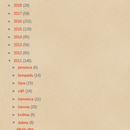
►
2018
(28)
►
2017
(59)
►
2016
(152)
►
2015
(129)
►
2014
(95)
►
2013
(56)
►
2012
(85)
▼
2011
(146)
►
prosince
(6)
►
listopadu
(14)
►
října
(15)
►
září
(14)
►
července
(11)
►
června
(20)
►
května
(8)
▼
dubna
(8)
Heslo dne