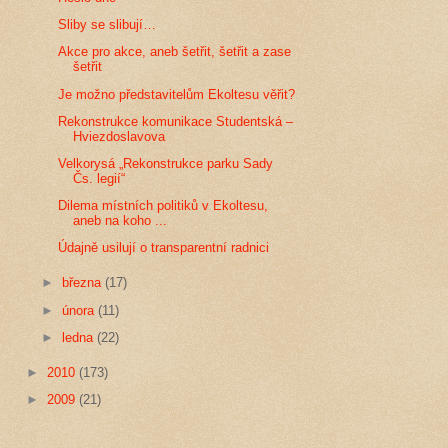
Sliby se slibují…
Akce pro akce, aneb šetřit, šetřit a zase
šetřit
Je možno představitelům Ekoltesu věřit?
Rekonstrukce komunikace Studentská –
Hviezdoslavova
Velkorysá „Rekonstrukce parku Sady
Čs. legií“
Dilema místních politiků v Ekoltesu,
aneb na koho ...
Údajně usilují o transparentní radnici
►
března
(17)
►
února
(11)
►
ledna
(22)
►
2010
(173)
►
2009
(21)