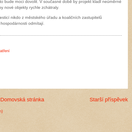
sto bude moci dovolit. V současné době by projekt kladl neúměrné
y nové objekty rychle zchátraly.
cí nikdo z městského úřadu a koaličních zastupitelů
a hospodárnosti odmítají.
atření
Domovská stránka
Starší příspěvek
m)