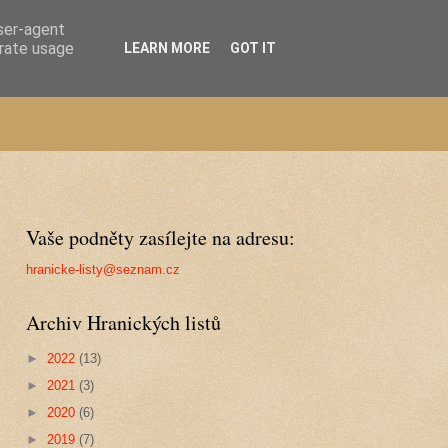
user-agent
erate usage
LEARN MORE
GOT IT
Vaše podněty zasílejte na adresu:
hranicke-listy@seznam.cz
Archiv Hranických listů
►
2022
(13)
►
2021
(3)
►
2020
(6)
►
2019
(7)