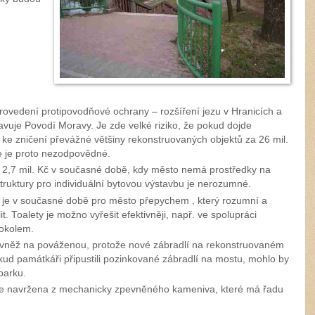
rovedení protipovodňové ochrany – rozšíření jezu v Hranicích a
avuje Povodí Moravy. Je zde velké riziko, že pokud dojde
e ke zničení převážné většiny rekonstruovaných objektů za
26 mil
.
ce je proto nezodpovědné.
a
2,7 mil
. Kč v současné době, kdy město nemá prostředky na
truktury pro individuální bytovou výstavbu je nerozumné.
č je v současné době pro město přepychem , který rozumní a
t. Toalety je možno vyřešit efektivněji, např. ve spolupráci
okolem.
rovněž na pováženou, protože nové zábradlí na rekonstruovaném
ud památkáři připustili pozinkované zábradlí na mostu, mohlo by
parku.
je navržena z mechanicky zpevněného kameniva, které má řadu