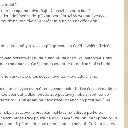
v čistotě.
teré se špatně odvodňují. Dochází k tvorbě kaluží.
dení dešťové vody, při zamrznutí hrozí vyzvednutí vrstvy a
í navržena nad okolním terénem a nejsou navrženy ani
malé poloměry a vozidla při opravách a údržbě zničí přilehlé
novém ohrázování bude nutno při rekonstrukci betonové zídky
 znovu smontovat. Což je nehospodárné a prodloužení schodů
ěno parkoviště u tenisových dvorců, které zde citelně
ček u tenisových dvorců na dvojnásobek. Rodiče čekající na děti a
ají kde sednout a dlouhodobě zde postávají nebo si sednou do
rát za rok, s ohledem na nedostatek finančních prostředků na
ec nebyly zvažovány provozní náklady na údržbu parku po
nanční prostředky pouze na dvojí sečení za rok. Není proto příliš
 a nemít při tom dostatek peněz ani na sečení. Celý projekt by