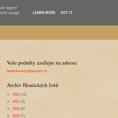
user-agent
erate usage
LEARN MORE
GOT IT
Vaše podněty zasílejte na adresu:
hranicke-listy@seznam.cz
Archiv Hranických listů
►
2022
(13)
►
2021
(3)
►
2020
(6)
►
2019
(7)