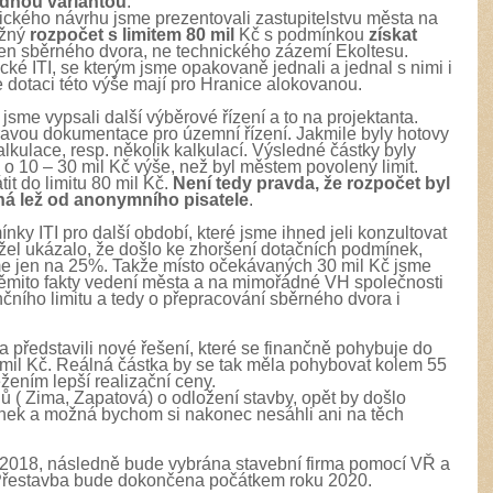
jednou variantou
.
nického návrhu jsme prezentovali zastupitelstvu města na
ěžný
rozpočet s limitem 80 mil
Kč s podmínkou
získat
en sběrného dvora, ne technického zázemí Ekoltesu.
ké ITI, se kterým jsme opakovaně jednali a jednal s nimi i
že dotaci této výše mají pro Hranice alokovanou.
 jsme vypsali další výběrové řízení a to na projektanta.
pravou dokumentace pro územní řízení. Jakmile byly hotovy
lkulace, resp. několik kalkulací. Výsledné částky byly
 o 10 – 30 mil Kč výše, než byl městem povolený limit.
tit do limitu 80 mil Kč.
Není tedy pravda, že rozpočet byl
lená lež od anonymního pisatele
.
ky ITI pro další období, které jsme ihned jeli konzultovat
žel ukázalo, že došlo ke zhoršení dotačních podmínek,
 jen na 25%. Takže místo očekávaných 30 mil Kč jsme
 těmito fakty vedení města a na mimořádné VH společnosti
nčního limitu a tedy o přepracování sběrného dvora i
tavili nové řešení, které se finančně pohybuje do
8 mil Kč. Reálná částka by se tak měla pohybovat kolem 55
žením lepší realizační ceny.
ů ( Zima, Zapatová) o odložení stavby, opět by došlo
nek a možná bychom si nakonec nesáhli ani na těch
2018, následně bude vybrána stavební firma pomocí VŘ a
 Přestavba bude dokončena počátkem roku 2020.