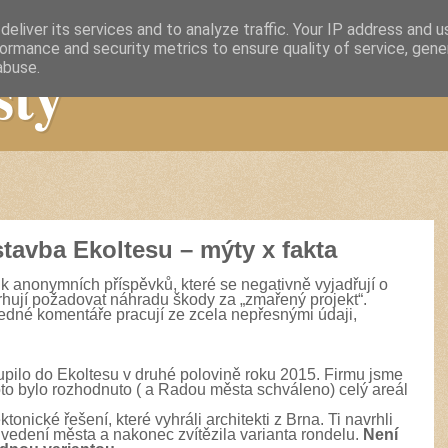
eliver its services and to analyze traffic. Your IP address and 
ormance and security metrics to ensure quality of service, gen
sty
abuse.
tavba Ekoltesu – mýty x fakta
lik anonymních příspěvků, které se negativně vyjadřují o
hují požadovat náhradu škody za „zmařený projekt“.
sledné komentáře pracují ze zcela nepřesnými údaji,
pilo do Ekoltesu v druhé polovině roku 2015. Firmu jsme
oto bylo rozhodnuto ( a Radou města schváleno) celý areál
tonické řešení, které vyhráli architekti z Brna. Ti navrhli
i vedení města a nakonec zvítězila varianta rondelu.
Není