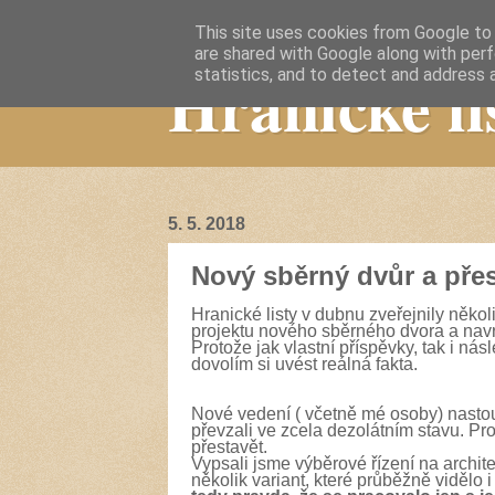
This site uses cookies from Google to d
are shared with Google along with perf
Hranické li
statistics, and to detect and address 
5. 5. 2018
Nový sběrný dvůr a přes
Hranické listy v dubnu zveřejnily něko
projektu nového sběrného dvora a navr
Protože jak vlastní příspěvky, tak i ná
dovolím si uvést reálná fakta.
Nové vedení ( včetně mé osoby) nastou
převzali ve zcela dezolátním stavu. Pr
přestavět.
Vypsali jsme výběrové řízení na architek
několik variant, které průběžně vidělo 