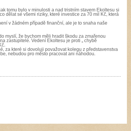
jak tomu bylo v minulosti a nad tristním stavem Ekoltesu si
 dělat se všemi riziky, které investice za 70 mil Kč, která
ní v žádném případě finanční, ale je to snaha naše
do myslí, že bychom měli hradit škodu za zmařenou
í na zastupitele. Vedení Ekoltesu je proti „ chybě
Kč.
dé, za které si dovoluji považovat kolegu z představenstva
sebe, nebudou pro město pracovat ani náhodou.