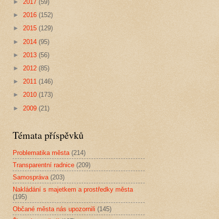
►
2017
(59)
►
2016
(152)
►
2015
(129)
►
2014
(95)
►
2013
(56)
►
2012
(85)
►
2011
(146)
►
2010
(173)
►
2009
(21)
Témata příspěvků
Problematika města
(214)
Transparentní radnice
(209)
Samospráva
(203)
Nakládání s majetkem a prostředky města
(195)
Občané města nás upozornili
(145)