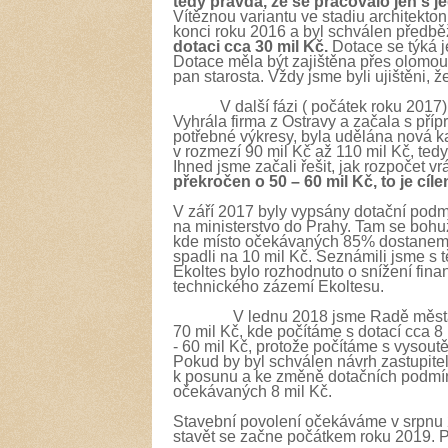
tedy pravda, že se pracovalo jen s 
Vítěznou variantu ve stadiu architekto
konci roku 2016 a byl schválen předb
dotaci cca 30 mil Kč.
Dotace se týká j
Dotace měla být zajištěna přes olomouc
pan starosta. Vždy jsme byli ujištěni, 
V další fázi ( počátek roku 2017)
Vyhrála firma z Ostravy a začala s pří
potřebné výkresy, byla udělána nová ka
v rozmezí 90 mil Kč až 110 mil Kč, tedy
Ihned jsme začali řešit, jak rozpočet vrá
překročen o 50 – 60 mil Kč, to je cí
V září 2017 byly vypsány dotační podmín
na ministerstvo do Prahy. Tam se bohu
kde místo očekávaných 85% dostaneme
spadli na 10 mil Kč. Seznámili jsme s
Ekoltes bylo rozhodnuto o snížení fina
technického zázemí Ekoltesu.
V lednu 2018 jsme Radě města předs
70 mil Kč, kde počítáme s dotací cca 
- 60 mil Kč, protože počítáme s vysoutě
Pokud by byl schválen návrh zastupitel
k posunu a ke změně dotačních podmí
očekávaných 8 mil Kč.
Stavební povolení očekáváme v srpnu 
stavět se začne počátkem roku 2019.