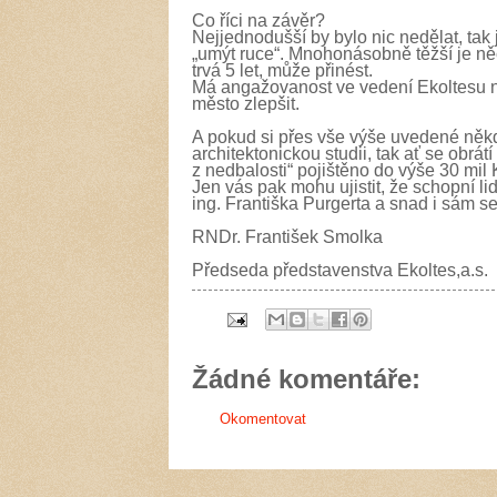
Co říci na závěr?
Nejjednodušší by bylo nic nedělat, tak 
„umýt ruce“. Mnohonásobně těžší je něco
trvá 5 let, může přinést.
Má angažovanost ve vedení Ekoltesu ne
město zlepšit.
A pokud si přes vše výše uvedené něk
architektonickou studii, tak ať se obrát
z nedbalosti“ pojištěno do výše 30 mil 
Jen vás pak mohu ujistit, že schopní li
ing. Františka Purgerta a snad i sám 
RNDr. František Smolka
Předseda představenstva Ekoltes,a.s.
Žádné komentáře:
Okomentovat