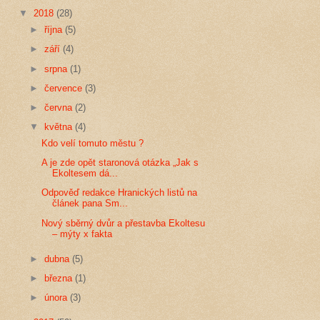
▼
2018
(28)
►
října
(5)
►
září
(4)
►
srpna
(1)
►
července
(3)
►
června
(2)
▼
května
(4)
Kdo velí tomuto městu ?
A je zde opět staronová otázka „Jak s
Ekoltesem dá...
Odpověď redakce Hranických listů na
článek pana Sm...
Nový sběrný dvůr a přestavba Ekoltesu
– mýty x fakta
►
dubna
(5)
►
března
(1)
►
února
(3)