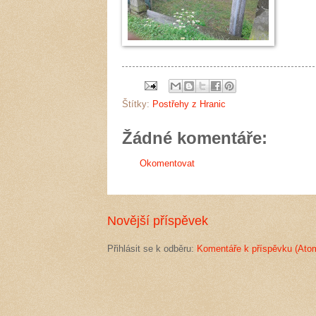
Štítky:
Postřehy z Hranic
Žádné komentáře:
Okomentovat
Novější příspěvek
Přihlásit se k odběru:
Komentáře k příspěvku (Ato