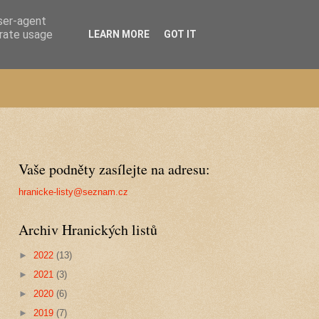
user-agent
erate usage
LEARN MORE
GOT IT
Vaše podněty zasílejte na adresu:
hranicke-listy@seznam.cz
Archiv Hranických listů
►
2022
(13)
►
2021
(3)
►
2020
(6)
►
2019
(7)