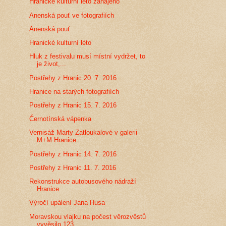
Hranické kulturní léto zahájeno
Anenská pouť ve fotografiích
Anenská pouť
Hranické kulturní léto
Hluk z festivalu musí místní vydržet, to
je život,...
Postřehy z Hranic 20. 7. 2016
Hranice na starých fotografiích
Postřehy z Hranic 15. 7. 2016
Černotínská vápenka
Vernisáž Marty Zatloukalové v galerii
M+M Hranice ...
Postřehy z Hranic 14. 7. 2016
Postřehy z Hranic 11. 7. 2016
Rekonstrukce autobusového nádraží
Hranice
Výročí upálení Jana Husa
Moravskou vlajku na počest věrozvěstů
vyvěsilo 123...