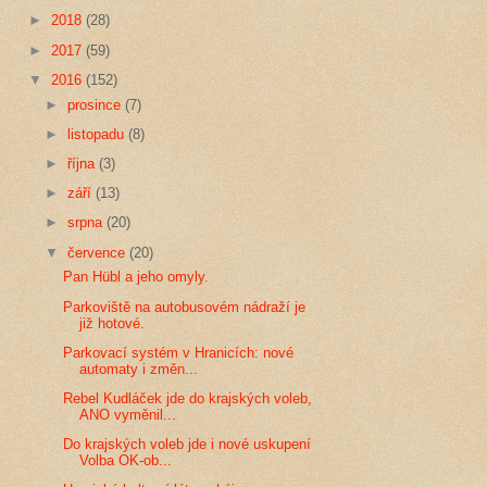
►
2018
(28)
►
2017
(59)
▼
2016
(152)
►
prosince
(7)
►
listopadu
(8)
►
října
(3)
►
září
(13)
►
srpna
(20)
▼
července
(20)
Pan Hübl a jeho omyly.
Parkoviště na autobusovém nádraží je
již hotové.
Parkovací systém v Hranicích: nové
automaty i změn...
Rebel Kudláček jde do krajských voleb,
ANO vyměnil...
Do krajských voleb jde i nové uskupení
Volba OK-ob...