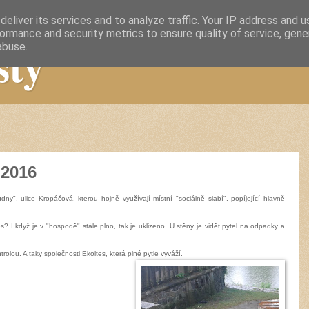
eliver its services and to analyze traffic. Your IP address and 
ormance and security metrics to ensure quality of service, gen
sty
abuse.
 2016
y", ulice Kropáčová, kterou hojně využívají místní "sociálně
slabí", popíjející hlavně
? I když je v "hospodě" stále plno, tak je uklizeno. U stěny je vidět pytel na odpadky a
rolou. A taky společnosti Ekoltes, která plné pytle vyváží.