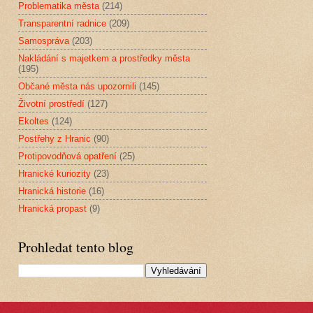
Problematika města
(214)
Transparentní radnice
(209)
Samospráva
(203)
Nakládání s majetkem a prostředky města
(195)
Občané města nás upozornili
(145)
Životní prostředí
(127)
Ekoltes
(124)
Postřehy z Hranic
(90)
Protipovodňová opatření
(25)
Hranické kuriozity
(23)
Hranická historie
(16)
Hranická propast
(9)
Prohledat tento blog