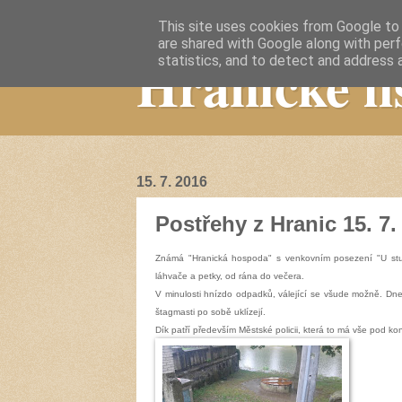
This site uses cookies from Google to d
are shared with Google along with perf
Hranické li
statistics, and to detect and address 
15. 7. 2016
Postřehy z Hranic 15. 7.
Známá "Hranická hospoda" s venkovním posezení "U studn
láhvače a petky, od rána do večera.
V minulosti hnízdo odpadků, válející se všude možně. Dnes
štagmasti po sobě uklízejí.
Dík patří především Městské policii, která to má vše pod kont