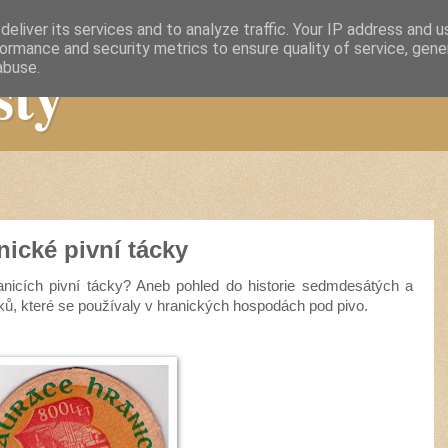
eliver its services and to analyze traffic. Your IP address and 
ormance and security metrics to ensure quality of service, gen
sty
abuse.
nické pivní tácky
ranicích pivní tácky? Aneb pohled do historie sedmdesátých a
ků, které se používaly v hranických hospodách pod pivo.