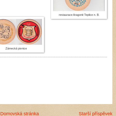
restaurace Aragonit Teplice n. B.
Zámecká pivnice
Domovská stránka
Starší příspěvek