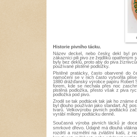
Historie pivního tácku.
Název deckel, nebo česky dekl byl prv
zákazníci pili pivo ze žejdlíků opatřeným
byly bez deklů, proto aby do piva žíznivc
používané plstěné podložky.
Plstěné pratácky, často obarvené do č
namočení se v nich často vytvořila plís
1880 drážďanský výrobce papíru Robert Spu
forem, kde se nechala přes noc zaschn
plstěná podložka, přesto však z piva ryc
podložka pod pivo.
Zrodil se tak podtácek tak jak ho známe
byl dlouho používán jako standart. Až po
tvarů. Velkovýrobu pivních podtácků za
vyrábí miliony podtácku denně.
Současná výroba pivních tácků je doce
smrkové dřevo. Údajně má dlouhá vlákna
rozdrtí a rozmělní na zvláštní kaši, z 