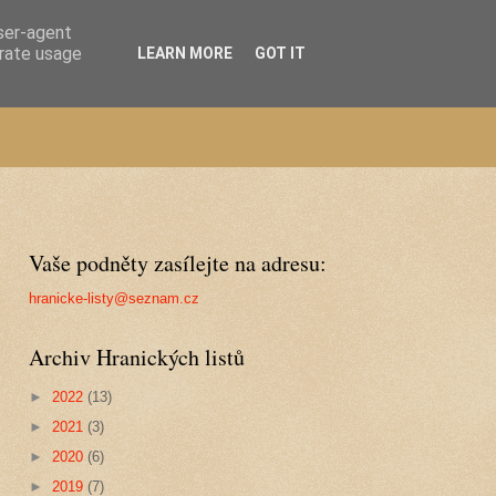
user-agent
erate usage
LEARN MORE
GOT IT
Vaše podněty zasílejte na adresu:
hranicke-listy@seznam.cz
Archiv Hranických listů
►
2022
(13)
►
2021
(3)
►
2020
(6)
►
2019
(7)