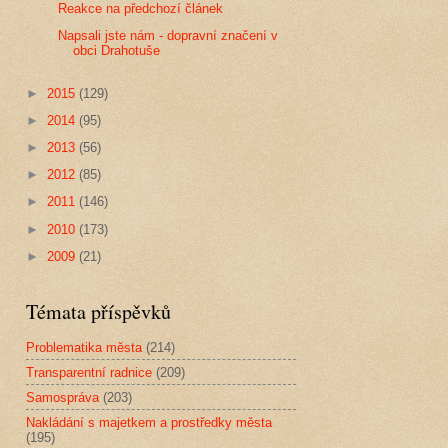
Reakce na předchozí článek
Napsali jste nám - dopravní značení v
obci Drahotuše
►
2015
(129)
►
2014
(95)
►
2013
(56)
►
2012
(85)
►
2011
(146)
►
2010
(173)
►
2009
(21)
Témata příspěvků
Problematika města
(214)
Transparentní radnice
(209)
Samospráva
(203)
Nakládání s majetkem a prostředky města
(195)