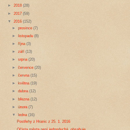
►
2018
(28)
►
2017
(59)
▼
2016
(152)
►
prosince
(7)
►
listopadu
(8)
►
října
(3)
►
září
(13)
►
srpna
(20)
►
července
(20)
►
června
(15)
►
května
(19)
►
dubna
(12)
►
března
(12)
►
února
(7)
▼
ledna
(16)
Postřehy z Hranic z 25. 1. 2016
Očista města není jednoduchá, obsahuje