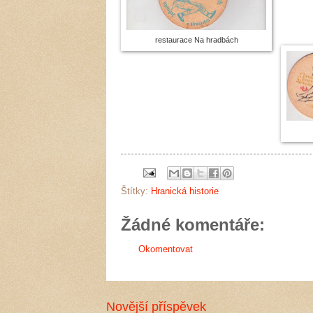
restaurace Na hradbách
Štítky:
Hranická historie
Žádné komentáře:
Okomentovat
Novější příspěvek