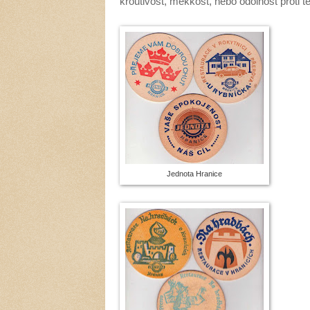
kroutivost, měkkost, nebo odolnost proti t
Jednota Hranice