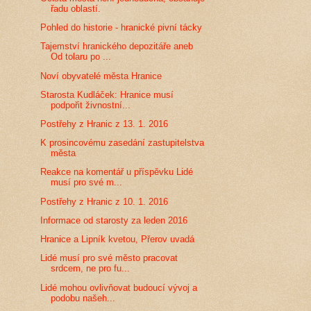
řadu oblastí.
Pohled do historie - hranické pivní tácky
Tajemství hranického depozitáře aneb
Od tolaru po ...
Noví obyvatelé města Hranice
Starosta Kudláček: Hranice musí
podpořit živnostní...
Postřehy z Hranic z 13. 1. 2016
K prosincovému zasedání zastupitelstva
města
Reakce na komentář u příspěvku Lidé
musí pro své m...
Postřehy z Hranic z 10. 1. 2016
Informace od starosty za leden 2016
Hranice a Lipník kvetou, Přerov uvadá
Lidé musí pro své město pracovat
srdcem, ne pro fu...
Lidé mohou ovlivňovat budoucí vývoj a
podobu našeh...