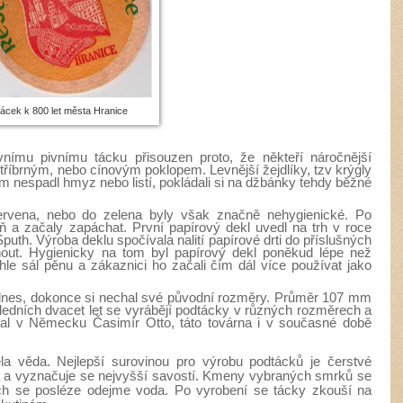
tácek k 800 let města Hranice
nímu pivnímu tácku přisouzen proto, že někteří náročnější
 stříbrným, nebo cínovým poklopem. Levnější žejdlíky, tzv krýgly
ům nespadl hmyz nebo listí, pokládali si na džbánky tehdy běžné
ervena, nebo do zelena byly však značně nehygienické. Po
eň a začaly zapáchat. První papírový dekl uvedl na trh v roce
th. Výroba deklu spočívala nalití papírové drti do příslušných
out. Hygienicky na tom byl papírový dekl poněkud lépe než
hle sál pěnu a zákaznici ho začali čím dál více používat jako
 dnes, dokonce si nechal své původní rozměry. Průměr 107 mm
sledních dvacet let se vyrábějí podtácky v různých rozměrech a
čal v Německu Časimír Otto, táto továrna i v současné době
la věda. Nejlepší surovinou pro výrobu podtácků je čerstvé
 a vyznačuje se nejvyšší savostí. Kmeny vybraných smrků se
nich se posléze odejme voda. Po vyrobení se tácky zkouší na