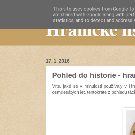
This site uses cookies from Google to d
are shared with Google along with perf
Hranické li
statistics, and to detect and address 
17. 1. 2016
Pohled do historie - hra
Víte, jaké se v minulosti používaly v H
osmdesátých let, tentokráte z pohledu tác