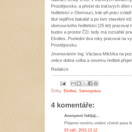
Prostějovsko, a přešel do traťových dílen
ředitelství v Olomouci, kde při práci zvl
titul nejdříve bakalář a po tom stavební 
olomouckého ředitelství (25 let) pracoval 
budov a prostor ČD, tedy má rozsáhlé prac
Ekoltes. Poslední dva roky pracoval na v
Prostějovsku.
Jmenováním Ing. Václava Mikšíka na pozice 
velice dobrá volba a novému řediteli pře
Redakce
Štítky:
Ekoltes
,
Samospráva
4 komentáře:
Anonymní řekl(a)...
Přejeme novému vedení včetně pana řed
03 září, 2015 13:12