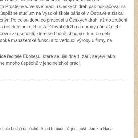
 do Prostějova. Ve své práci u Českých drah pak pokračoval na
ádl úspěšně studium na Vysoké škole báňské v Ostravě a získal
inženýr. Po celou dobu co pracoval u Českých drah, až do zrušení
na řídících funkcích a zajišťoval údržbu a opravy nádražních
ovní zkušenosti, které se hodně shodují s tím, co dělá
ysoké manažerské funkci a to vedoucí výroby u firmy na
ředitele Ekoltesu, které se ujal dne 1. září, se jeví jako
jeme mnoho úspěchů v jeho nelehké práci.
itele hodně úspěchů. Snad to bude už jen lepší. Jarek a Hana