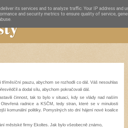
eliver its services and to analyze traffic. Your IP address and 
ormance and security metrics to ensure quality of service, gen
sty
abuse.
.
i tříměsíční pauzu, abychom se rozhodli co dál. Váš nesouhlas
esvědčil a dodal sílu, abychom pokračovali dál.
tavili činnost, tak to bylo v situaci, kdy se vlády nad naším
 Otevřená radnice a KSČM, tedy stran, které se v minulosti
jší komunální politiky. Pomyslných sto dní hájení nové koalice
vání městské firmy Ekoltes. Jak bylo všeobecně známo,