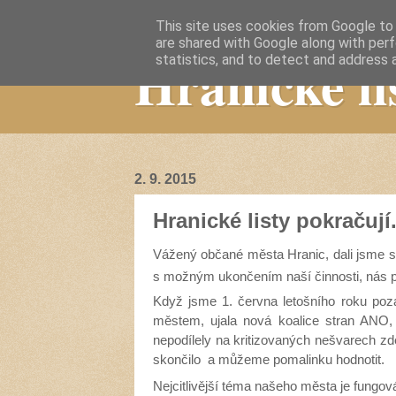
This site uses cookies from Google to d
are shared with Google along with perf
Hranické li
statistics, and to detect and address 
2. 9. 2015
Hranické listy pokračují
Vážený občané města Hranic, dali jsme s
s možným ukončením naší činnosti, nás př
Když jsme 1. června letošního roku pozas
městem, ujala nová koalice stran ANO,
nepodílely na kritizovaných nešvarech zde
skončilo a můžeme pomalinku hodnotit.
Nejcitlivější téma našeho města je fungo