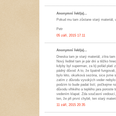
Anonymní řekl(a)...
Pokud mu tam zůstane starý materiál, u
Petr
05 září, 2015 17:11
Anonymní řekl(a)...
Dneska tam je starý materiál, zítra tam
Nový ředitel tam je pár dní a těžko hn
kdyby byl superman, za b) pořád platí 
pádný důvod. A to, že špatně fungovali,
bylo léto, okurková sezóna, sice jsme 
zatím z důvodu vysokých veder nebylo 
podzim to bude padat listí, počkejme n
důvodu vlhkého a teplého jara poroste 
vedením klapat. Zda současní vedoucí, n
ten, že při první chybě, ten starý materiá
11 září, 2015 20:35