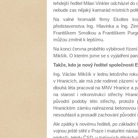
tehdejší ředitel Milan Vinkler odcházel do
nebude zas nějaký kamarád místních polit
Na valné hromadě firmy Ekoltes ko
představenstva Ing. Hlavinka a Ing. Z
Františkem Smolkou a Františkem Purge
můžou změnit k lepšímu.
Na konci června proběhlo výběrové řízení 
Mikšík. O kterém jsme se s vyjádření pan
Takže, kdo je nový ředitel společnosti 
Ing. Václav Mikšík v lednu letošního roku
v Hranicích, ale má zde rodinné zázemí v
dlouhá léta pracoval na MNV Hranice a 
na starost i rekonstrukci střechy Hra
původní podoby této střechy, protože
Hranickém zámku nahrazená betonovou st
nesouhlasil a prosadil zachování původní 
Ale zpátky k novému řediteli, po základní 
vojnou ještě stihl v Praze i maturitní nás
nádraží, tehdy ČSD, v traťových dílnách j