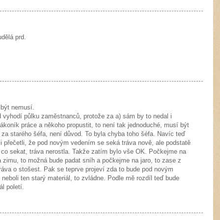
dělá prd.
 být nemusí.
ed vyhodí půlku zaměstnanců, protože za a) sám by to nedal i
zákoník práce a někoho propustit, to není tak jednoduché, musí být
 za starého šéfa, není důvod. To byla chyba toho šéfa. Navíc teď
si přečetli, že pod novým vedením se seká tráva nově, ale podstatě
co sekat, tráva nerostla. Takže zatím bylo vše OK. Počkejme na
a zimu, to možná bude padat sníh a počkejme na jaro, to zase z
tráva o stošest. Pak se teprve projeví zda to bude pod novým
eboli ten starý materiál, to zvládne. Podle mě rozdíl teď bude
l poletí.