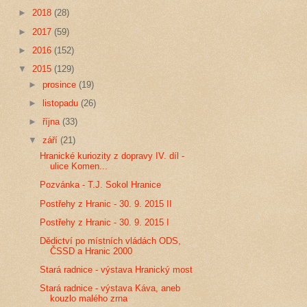
►
2018
(28)
►
2017
(59)
►
2016
(152)
▼
2015
(129)
►
prosince
(19)
►
listopadu
(26)
►
října
(33)
▼
září
(21)
Hranické kuriozity z dopravy IV. díl -
ulice Komen...
Pozvánka - T.J. Sokol Hranice
Postřehy z Hranic - 30. 9. 2015 II
Postřehy z Hranic - 30. 9. 2015 I
Dědictví po místních vládách ODS,
ČSSD a Hranic 2000
Stará radnice - výstava Hranický most
Stará radnice - výstava Káva, aneb
kouzlo malého zrna