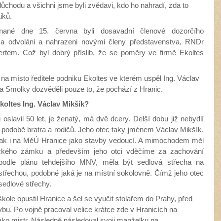
 důchodu a všichni jsme byli zvědavi, kdo ho nahradí, zda to
iků.
nané dne 15. června byli dosavadní členové dozorčího
ima odvoláni a nahrazeni novými členy představenstva, RNDr
rtem. Což byl dobrý příslib, že se poměry ve firmě Ekoltes
na místo ředitele podniku Ekoltes ve kterém uspěl Ing. Václav
a Smolky dozvěděli pouze to, že pochází z Hranic.
Ekoltes Ing. Václav Mikšík?
 oslavil 50 let, je ženatý, má dvě dcery. Delší dobu již nebydlí
 podobě bratra a rodičů. Jeho otec taky jménem Václav Mikšík,
pak i na MěÚ Hranice jako stavby vedoucí. A mimochodem měl
nického zámku a především jeho otci vděčíme za zachování
 podle plánu tehdejšího MNV, měla být sedlová střecha na
řechou, podobné jaká je na místní sokolovně. Čímž jeho otec
sedlové střechy.
škole opustil Hranice a šel se vyučit stolařem do Prahy, před
tavbu. Po vojně pracoval velice krátce zde v Hranicích na
ako mistr. Následně následoval svoji manželku na