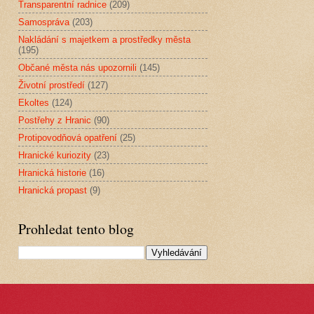
Transparentní radnice
(209)
Samospráva
(203)
Nakládání s majetkem a prostředky města
(195)
Občané města nás upozornili
(145)
Životní prostředí
(127)
Ekoltes
(124)
Postřehy z Hranic
(90)
Protipovodňová opatření
(25)
Hranické kuriozity
(23)
Hranická historie
(16)
Hranická propast
(9)
Prohledat tento blog