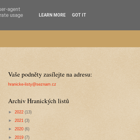
user-agent
erate usage
LEARN MORE
GOT IT
Vaše podněty zasílejte na adresu:
hranicke-listy@seznam.cz
Archiv Hranických listů
►
2022
(13)
►
2021
(3)
►
2020
(6)
►
2019
(7)