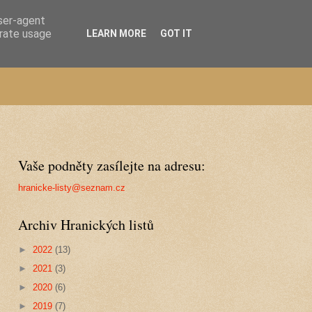
user-agent
erate usage
LEARN MORE
GOT IT
Vaše podněty zasílejte na adresu:
hranicke-listy@seznam.cz
Archiv Hranických listů
►
2022
(13)
►
2021
(3)
►
2020
(6)
►
2019
(7)