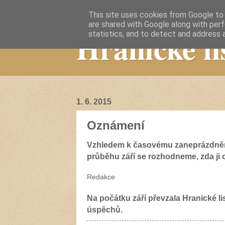
This site uses cookies from Google to d
are shared with Google along with perf
Hranické li
statistics, and to detect and address 
1. 6. 2015
Oznámení
Vzhledem k časovému zaneprázdnění
průběhu září se rozhodneme, zda ji 
Redakce
Na počátku září převzala Hranické lis
úspěchů.