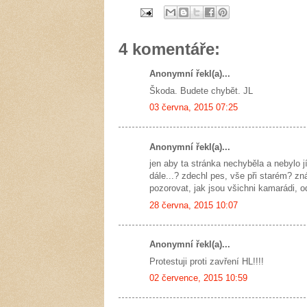
4 komentáře:
Anonymní řekl(a)...
Škoda. Budete chybět. JL
03 června, 2015 07:25
Anonymní řekl(a)...
jen aby ta stránka nechyběla a nebylo j
dále...? zdechl pes, vše při starém? zn
pozorovat, jak jsou všichni kamarádi, o
28 června, 2015 10:07
Anonymní řekl(a)...
Protestuji proti zavření HL!!!!
02 července, 2015 10:59