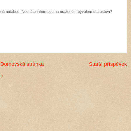
ážená redakce. Necháte informace na uraženém bývalém starostovi?
Domovská stránka
Starší příspěvek
m)