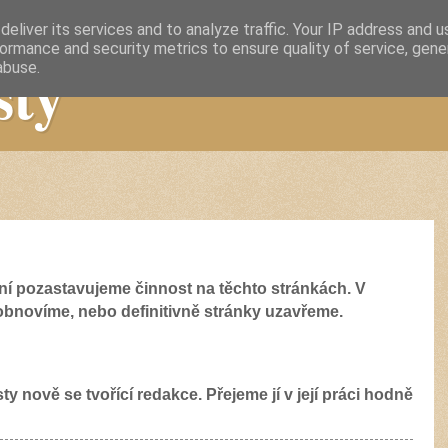
eliver its services and to analyze traffic. Your IP address and 
ormance and security metrics to ensure quality of service, gen
sty
abuse.
 pozastavujeme činnost na těchto stránkách. V
obnovíme, nebo definitivně stránky uzavřeme.
ty nově se tvořící redakce. Přejeme jí v její práci hodně