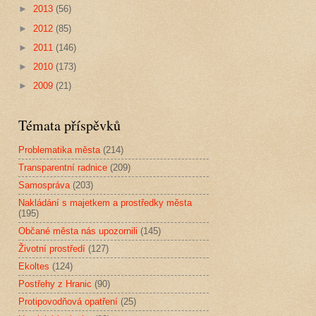
►
2013
(56)
►
2012
(85)
►
2011
(146)
►
2010
(173)
►
2009
(21)
Témata příspěvků
Problematika města
(214)
Transparentní radnice
(209)
Samospráva
(203)
Nakládání s majetkem a prostředky města
(195)
Občané města nás upozornili
(145)
Životní prostředí
(127)
Ekoltes
(124)
Postřehy z Hranic
(90)
Protipovodňová opatření
(25)