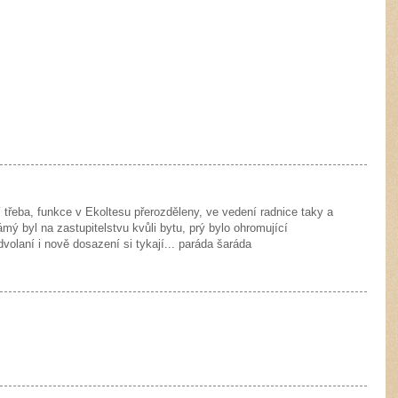
í třeba, funkce v Ekoltesu přerozděleny, ve vedení radnice taky a
ámý byl na zastupitelstvu kvůli bytu, prý bylo ohromující
dvolaní i nově dosazení si tykají... paráda šaráda