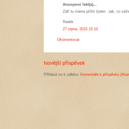
Anonymní řekl(a)...
Září tu máme příští týden...tak, co v
Radek
27 srpna, 2015 15:10
Okomentovat
Novější příspěvek
Přihlásit se k odběru:
Komentáře k příspěvku (Ato