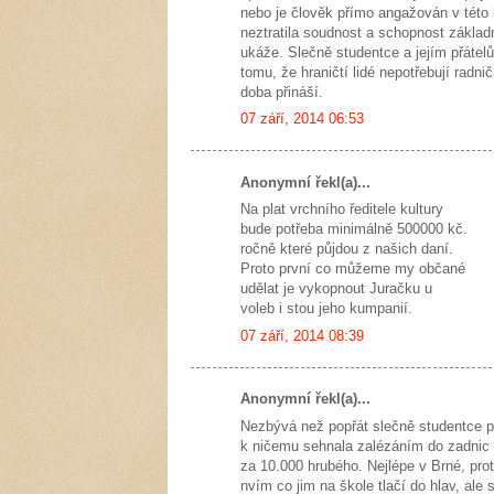
nebo je člověk přímo angažován v této h
neztratila soudnost a schopnost základn
ukáže. Slečně studentce a jejím přátel
tomu, že hraničtí lidé nepotřebují radni
doba přináší.
07 září, 2014 06:53
Anonymní řekl(a)...
Na plat vrchního ředitele kultury
bude potřeba minimálně 500000 kč.
ročně které půjdou z našich daní.
Proto první co můžeme my občané
udělat je vykopnout Juračku u
voleb i stou jeho kumpanií.
07 září, 2014 08:39
Anonymní řekl(a)...
Nezbývá než popřát slečně studentce př
k ničemu sehnala zalézáním do zadnic 
za 10.000 hrubého. Nejlépe v Brné, prot
nvím co jim na škole tlačí do hlav, al