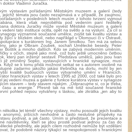
n doktor Vladimír Juračka.
ckým výstavám pořádanými Městským muzeem a galerií (tedy
), jejichž témata jsou často nezajímavá a v případě, že zaujmou,
av pořádaných v posledních letech musím z tohoto tvrzení vyjmout
labána, která však neproběhla pod vedením paní ředitelky
ana doktora Juračky může vyvést Městské muzeum a galerii
vedení tato instituce ocitla, opět na světlo a na výsluní. Za cíl si
synagogy významné současné umělce, zvýšit tak kvalitu výstav a
y žijící v blízkém okolí,
nebo například v Olomouci či v
Ostravě,
 spolupráce s kurátorem Ing. Janem Šmolkou. Ten má za sebou
mény, jako je Olbram Zoubek, sochaři Umělecké besedy, Peter
clav Boštík a mnoho dalších. Kdo se zabývá moderním uměním,
iskřičky v očích, stejně jako mně, což bylo ještě umocněno četbou
ok, který pan inženýr sestavil. Představa umělců, jako jsou Ivan
 již zmíněný Sopko, vystavujících v hranické synagoze, musí
. Když se k tomu přidá možnost setkat se s autorem osobně na
vstupné zadarmo jakožto jakási třešnička na dortu, mohl by jen
ší kvalitě budoucích výstav výtvarného umění v Hranicích.
urátor hranických výstav v letech 1995 až 2000, což také bylo pro
l jej vedení muzea a galerie z funkce kurátora výstav v synagoze
jícím stavem – tedy stavem nijakým. „Odpracujme si, co je třeba,
š času a energie.“ Přesně tak na mě totiž současné hranické
rvní pohled nejsou vytvářeny s láskou, ale zkrátka „jen aby to
 několika let téměř všechny výstavy, mohu posoudit jejich kvalitu
h anonymů, píšících nevhodné a často neslušné příspěvky na
tavu podívat, a jak často. Umím si představit, že prezentace a
né návštěvníky, kteří se jdou prostě podívat jednou za čas do
mělecké předměty, ale jejich cílem rozhodně nemůže být vzdělání
ovat, že podobné názory týkající se nespokojenosti s hranickými