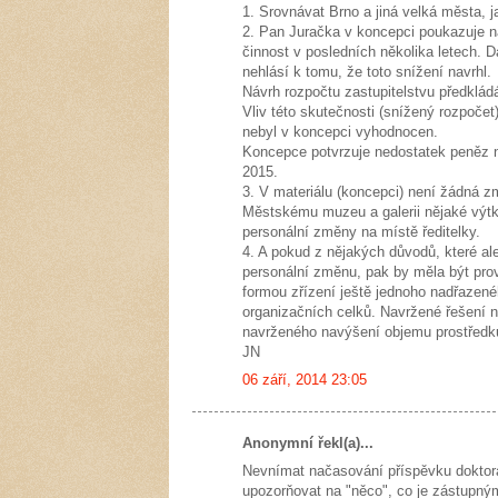
1. Srovnávat Brno a jiná velká města, j
2. Pan Juračka v koncepci poukazuje 
činnost v posledních několika letech. D
nehlásí k tomu, že toto snížení navrhl.
Návrh rozpočtu zastupitelstvu předklád
Vliv této skutečnosti (snížený rozpoče
nebyl v koncepci vyhodnocen.
Koncepce potvrzuje nedostatek peněz n
2015.
3. V materiálu (koncepci) není žádná z
Městskému muzeu a galerii nějaké výtky
personální změny na místě ředitelky.
4. A pokud z nějakých důvodů, které al
personální změnu, pak by měla být prov
formou zřízení ještě jednoho nadřazené
organizačních celků. Navržené řešení na
navrženého navýšení objemu prostředků
JN
06 září, 2014 23:05
Anonymní řekl(a)...
Nevnímat načasování příspěvku doktora
upozorňovat na "něco", co je zástupným