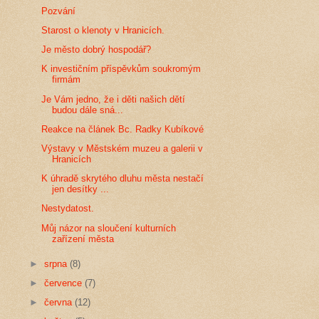
Pozvání
Starost o klenoty v Hranicích.
Je město dobrý hospodář?
K investičním příspěvkům soukromým
firmám
Je Vám jedno, že i děti našich dětí
budou dále sná...
Reakce na článek Bc. Radky Kubíkové
Výstavy v Městském muzeu a galerii v
Hranicích
K úhradě skrytého dluhu města nestačí
jen desítky ...
Nestydatost.
Můj názor na sloučení kulturních
zařízení města
►
srpna
(8)
►
července
(7)
►
června
(12)