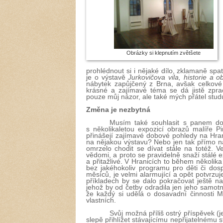
Obrázky si klepnutím zvětšete
prohlédnout si i nějaké dílo, zklamaně spa
je o výstavě
Jurkovičova vila, historie a 
nábytek zapůjčený z Brna, avšak celkové 
krásné a zajímavé téma se dá jistě zp
pouze můj názor, ale také mých přátel stud
Změna je nezbytná
Musím také souhlasit s panem do
s několikaletou expozicí obrazů malíře P
přinášejí zajímavé dobové pohledy na Hran
na nějakou výstavu? Nebo jen tak přímo na
omrzelo chodit se dívat stále na totéž. V
vědomi, a proto se pravidelně snaží stálé 
a přitažlivé. V Hranicích to během několika
bez jakéhokoliv programu pro děti či dos
měsíců, je velmi alarmující a opět potvrz
příkladech by se dalo pokračovat ještě na
jehož by od četby odradila jen jeho samotná
že každý si udělá o dosavadní činnosti 
vlastních.
Svůj možná příliš ostrý příspěvek (
slepě přihlížet stávajícímu nepřijatelnému 