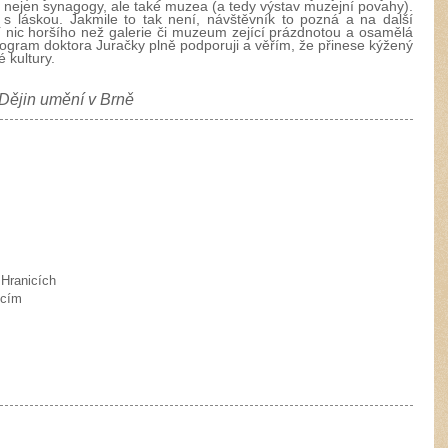
á nejen synagogy, ale také muzea (a tedy výstav muzejní povahy).
 s láskou. Jakmile to tak není, návštěvník to pozná a na další
ení nic horšího než galerie či muzeum zející prázdnotou a osamělá
rogram doktora Juračky plně podporuji a věřím, že přinese kýžený
é kultury.
Dějin umění v Brně
 Hranicích
ucím