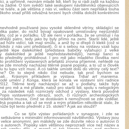
íci, a upřímně, neznám mladé lidi, kteří by si rádi zašli na každou
a žádné. O tom svědčí také seskupení návštěvníků objevujících
né tváře, a jak většina z nás ví, velkou část sem nepřiláká touha
koho snad příliš odvážná tvrzení bych chtěla doložit konkrétními
nevhodně používané jsou vysoké skleněné vitríny, skládající se
lika pater, do nichž bývají opakovaně umisťovány nejrůznější
ty, což je v pořádku. Už ale není v pořádku, že se umisťují i na
dnější patro, tedy jako by byly přímo na zemi. Starší lidé, ještě
ad hůře vidící, tak mají smůlu, a aniž by si dřepli či klekli (což si
lokdo z nás umí představit), či si s sebou na výstavu vzali lupu
ještě lépe dalekohled (představa babičky vytahující z velké
lky
dalekohled je ještě nepředstavitelnější), nemají šanci si
to předměty prohlédnout. I pro mě jako mladého člověka není
to prohlížení vystavených artefaktů zrovna příjemné, nehledě na
 se zde mnohdy nacházejí titěrně psané popisky, a to už si člověk
u tu lupu vzít musí. A co takhle umístit dolů do vitríny celý text?
ne? On to stejně nikdo číst nebude, tak proč bychom se
ali... Krásným příkladem je výstava
Tribal art maniema.
odé umění z Konga
, která se konala ve výstavní síni radnice
2012. Titěrné texty nacházející se až u podlahy, takže byly
lné pro mě a mé přátele, natož pro starší lidi, spolu s nelogickým
 za následek náš rozmrzelý odchod z výstavy, která původně
Popis vystavených obrazů, soch, či různých archeologických
ického muzea, čímž se dostávám k nemožnosti se zde vzdělat.
dná popiska a tak už se mně a mým přátelům několikrát stalo, že
ůže být tento předmět z 15. století? A jak asi sloužil?
Co se týče výstav pořádaných v synagoze, i zde se
setkáváme s minimální informovaností návštěvníků. Výstavy jsou
velice anonymní, jen málokdy se zde dozvíte něco o autorovi či
o autorech. Popisky vám většinou neprozradí více než název a
rok vzniku díla, a marně si tak lámete hlavu nad možnou