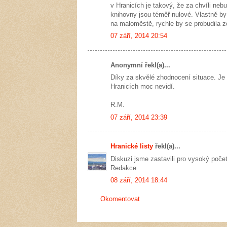
v Hranicích je takový, že za chvíli ne
knihovny jsou téměř nulové. Vlastně by
na maloměstě, rychle by se probudila z
07 září, 2014 20:54
Anonymní řekl(a)...
Díky za skvělé zhodnocení situace. Je v
Hranicích moc nevidí.
R.M.
07 září, 2014 23:39
Hranické listy
řekl(a)...
Diskuzi jsme zastavili pro vysoký poče
Redakce
08 září, 2014 18:44
Okomentovat