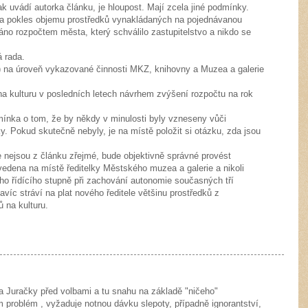
ak uvádí autorka článku, je hloupost. Mají zcela jiné podmínky.
na pokles objemu prostředků vynakládaných na pojednávanou
áno rozpočtem města, který schválilo zastupitelstvo a nikdo se
á rada.
t) na úroveň vykazované činnosti MKZ, knihovny a Muzea a galerie
a kulturu v posledních letech návrhem zvýšení rozpočtu na rok
mínka o tom, že by někdy v minulosti byly vzneseny vůči
. Pokud skutečně nebyly, je na místě položit si otázku, zda jsou
e nejsou z článku zřejmé, bude objektivně správné provést
edena na místě ředitelky Městského muzea a galerie a nikoli
ho řídícího stupně při zachování autonomie současných tří
víc stráví na plat nového ředitele většinu prostředků z
 na kulturu.
 Juračky před volbami a tu snahu na základě "ničeho"
 problém , vyžaduje notnou dávku slepoty, případně ignorantství,