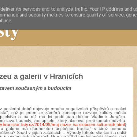
eliver its services and to analyze traffic. Your IP address and 
ormance and security metrics to ensure quality of service, gen
sty
abuse.
u a galerii v Hranicích
stavem současným a budoucím
se v poslední době objevuje mnoho negativních příspěvků a reakcí
ěsta“, což je jeden ze záměrů koncepce rozvoje kultury města
upitelstvo a na níž má lví podíl pan doktor Vladimír Juračka.
islava Ludmily, zastupitele, který hlasoval proti tomuto návrhu.
w.hranicke-listy.cz/2014/09/muj-nazor-na-slouceni-kulturnich.html
)
 a galerie má dlouholetou úspěšnou tradici,“ s čímž nemohu
pěšnou? Snad v jejích začátcích... Výhody tohoto sloučení a další
ku na webových stránkách Hranice 2000 fundovanější člověk, než