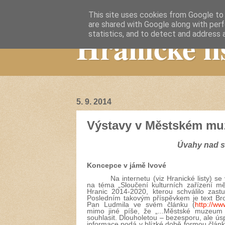
This site uses cookies from Google to d
are shared with Google along with perf
Hranické li
statistics, and to detect and address 
5. 9. 2014
Výstavy v Městském muze
Úvahy nad 
Koncepce v jámě lvové
Na internetu (viz Hranické listy) 
na téma „Sloučení kulturních zařízení m
Hranic 2014-2020, kterou schválilo zast
Posledním takovým příspěvkem je text Bron
Pan Ludmila ve svém článku (
http://ww
mimo jiné píše, že „...Městské muzeum
souhlasit. Dlouholetou – bezesporu, ale ús
informace podá v blízké době formou člán