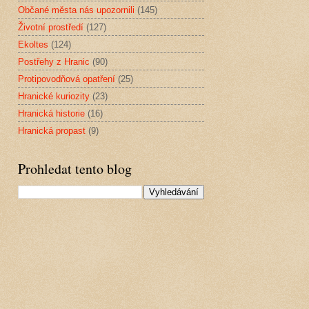
Občané města nás upozornili
(145)
Životní prostředí
(127)
Ekoltes
(124)
Postřehy z Hranic
(90)
Protipovodňová opatření
(25)
Hranické kuriozity
(23)
Hranická historie
(16)
Hranická propast
(9)
Prohledat tento blog