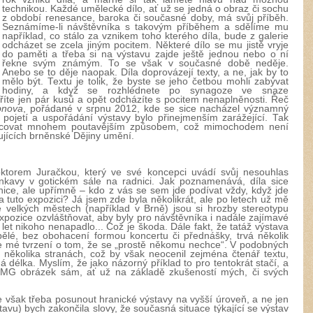
technikou. Každé umělecké dílo, ať už se jedná o obraz či sochu
z období renesance, baroka či současné doby, má svůj příběh.
Seznámíme-li návštěvníka s takovým příběhem a sdělíme mu
například, co stálo za vznikem toho kterého díla, bude z galerie
odcházet se zcela jiným pocitem. Některé dílo se mu jistě vryje
do paměti a třeba si na výstavu zajde ještě jednou nebo o ní
řekne svým známým. To se však v současné době neděje.
Anebo se to děje naopak. Díla doprovázejí texty, a ne, jak by to
mělo být. Textu je tolik, že byste se jeho četbou mohli zabývat
hodiny, a když se rozhlédnete po synagoze ve snaze
tříte jen pár kusů a opět odcházíte s pocitem nenaplněnosti. Řeč
obnova
, pořádané v srpnu 2012, kde se sice nacházel významný
pojetí a uspořádání výstavy bylo přinejmenším zarážející. Tak
racovat mnohem poutavějším způsobem, což mimochodem není
ujících brněnské Dějiny umění.
ktorem Juračkou, který ve své koncepci uvádí svůj nesouhlas
inkavy v gotickém sále na radnici. Jak poznamenává, díla sice
ice, ale upřímně – kdo z vás se sem jde podívat vždy, když jde
 tuto expozici? Já jsem zde byla několikrát, ale po letech už mě
e velkých městech (například v Brně) jsou si hrozby stereotypu
expozice ozvláštňovat, aby byly pro návštěvníka i nadále zajímavé
 let nikoho nenapadlo... Což je škoda. Dále fakt, že tatáž výstava
pělé, bez obohacení formou koncertu či přednášky, trvá několik
uje mé tvrzení o tom, že se „prostě někomu nechce“. V podobných
 několika stranách, což by však neocenil zejména čtenář textu,
 délka. Myslím, že jako názorný příklad to pro tentokrát stačí, a
MMG obrázek sám, ať už na základě zkušeností mých, či svých
je však třeba posunout hranické výstavy na vyšší úroveň, a ne jen
stavu) bych zakončila slovy, že současná situace týkající se výstav