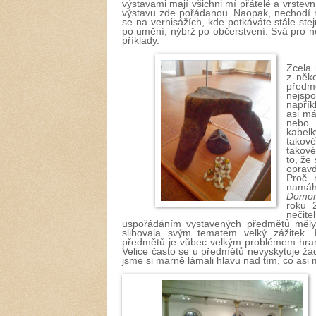
výstavami mají všichni mí přátelé a vrstevn
výstavu zde pořádanou. Naopak, nechodí n
se na vernisážích, kde potkáváte stále stej
po umění, nýbrž po občerstvení. Svá pro ně
příklady.
Zcela 
z něko
předmě
nejspo
napříkl
asi má
nebo 
kabe
takové
takové
to, že
opravd
Proč 
namáh
Domor
roku 
nečite
uspořádáním vystavených předmětů měly
slibovala svým tematem velký zážitek. 
předmětů je vůbec velkým problémem hran
Velice často se u předmětů nevyskytuje žá
jsme si marně lámali hlavu nad tím, co asi m