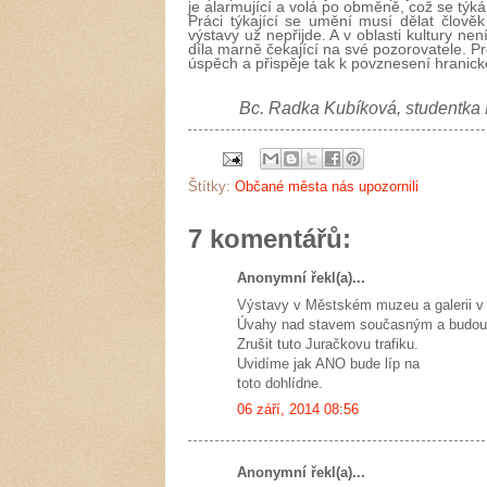
je alarmující a volá po obměně, což se týk
Práci týkající se umění musí dělat člověk
výstavy už nepřijde. A v oblasti kultury n
díla marně čekající na své pozorovatele. P
úspěch a přispěje tak k povznesení hranick
Bc. Radka Kubíková, studentka 
Štítky:
Občané města nás upozornili
7 komentářů:
Anonymní řekl(a)...
Výstavy v Městském muzeu a galerii v
Úvahy nad stavem současným a budo
Zrušit tuto Juračkovu trafiku.
Uvidíme jak ANO bude líp na
toto dohlídne.
06 září, 2014 08:56
Anonymní řekl(a)...