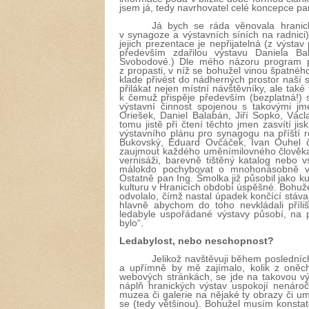
jsem já, tedy navrhovatel celé koncepce pa
Já bych se ráda věnovala hrani
v synagoze a výstavních síních na radnici
jejich prezentace je nepřijatelná (z výst
především zdařilou výstavu Daniela Ba
Svobodové.) Dle mého názoru program p
z propasti, v níž se bohužel vinou špatného 
klade přivést do nádherných prostor naší 
přilákat nejen místní návštěvníky, ale také t
k čemuž přispěje především (bezplatná!)
výstavní činnost spojenou s takovými j
Oriešek, Daniel Balabán, Jiří Sopko, Vá
tomu jistě při čtení těchto jmen zasvítí j
výstavního plánu pro synagogu na příští r
Bukovský, Eduard Ovčáček, Ivan Ouhel či
zaujmout každého uměnímilovného člověka
vernisáži, barevně tištěný katalog nebo 
málokdo pochybovat o mnohonásobně vyš
Ostatně pan Ing. Šmolka již působil jako k
kulturu v Hranicích období úspěšné. Bohuže
odvolalo, čímž nastal úpadek končící stáva
hlavně abychom do toho nevkládali příli
ledabyle uspořádané výstavy působí, na p
bylo“.
Ledabylost, nebo neschopnost?
Jelikož navštěvuji během posledních
a upřímně by mě zajímalo, kolik z oněc
webových stránkách, se jde na takovou výs
náplň hranických výstav uspokojí nenároč
muzea či galerie na nějaké ty obrazy či u
se (tedy většinou). Bohužel musím konstat