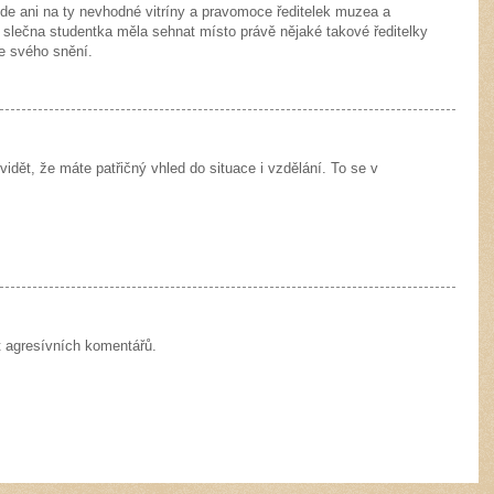
bude ani na ty nevhodné vitríny a pravomoce ředitelek muzea a
 slečna studentka měla sehnat místo právě nějaké takové ředitelky
e svého snění.
idět, že máte patřičný vhled do situace i vzdělání. To se v
t agresívních komentářů.