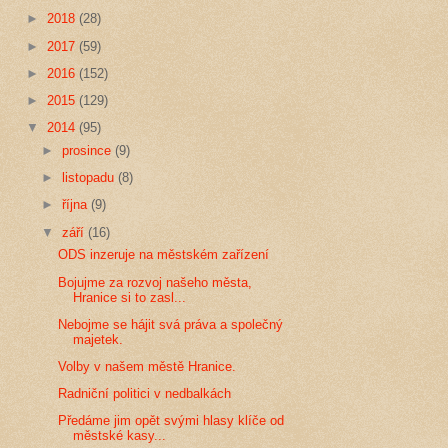
►
2018
(28)
►
2017
(59)
►
2016
(152)
►
2015
(129)
▼
2014
(95)
►
prosince
(9)
►
listopadu
(8)
►
října
(9)
▼
září
(16)
ODS inzeruje na městském zařízení
Bojujme za rozvoj našeho města,
Hranice si to zasl...
Nebojme se hájit svá práva a společný
majetek.
Volby v našem městě Hranice.
Radniční politici v nedbalkách
Předáme jim opět svými hlasy klíče od
městské kasy...