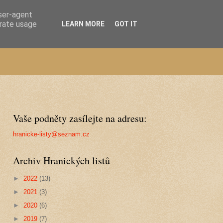
user-agent
erate usage
LEARN MORE
GOT IT
Vaše podněty zasílejte na adresu:
hranicke-listy@seznam.cz
Archiv Hranických listů
►
2022
(13)
►
2021
(3)
►
2020
(6)
►
2019
(7)