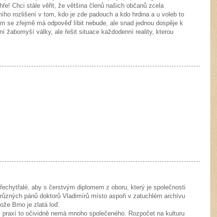
ře! Chci stále věřit, že většina členů našich občanů zcela
ího rozlišení v tom, kdo je zde padouch a kdo hrdina a u voleb to
ům se zřejmě má odpověď líbit nebude, ale snad jednou dospěje k
ční žabomyší války, ale řešit situace každodenní reality, kterou
echytřalé, aby s čerstvým diplomem z oboru, který je společnosti
různých pánů doktorů Vladimírů místo aspoň v zatuchlém archívu
ože Brno je zlatá loď.
e s praxí to očividně nemá mnoho společeného. Rozpočet na kulturu