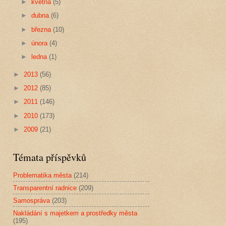
►
května
(5)
►
dubna
(6)
►
března
(10)
►
února
(4)
►
ledna
(1)
►
2013
(56)
►
2012
(85)
►
2011
(146)
►
2010
(173)
►
2009
(21)
Témata příspěvků
Problematika města
(214)
Transparentní radnice
(209)
Samospráva
(203)
Nakládání s majetkem a prostředky města
(195)