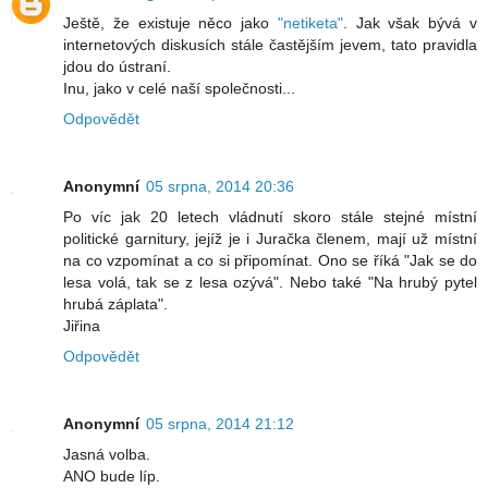
Ještě, že existuje něco jako
"netiketa"
. Jak však bývá v
internetových diskusích stále častějším jevem, tato pravidla
jdou do ústraní.
Inu, jako v celé naší společnosti...
Odpovědět
Anonymní
05 srpna, 2014 20:36
Po víc jak 20 letech vládnutí skoro stále stejné místní
politické garnitury, jejíž je i Juračka členem, mají už místní
na co vzpomínat a co si připomínat. Ono se říká "Jak se do
lesa volá, tak se z lesa ozývá". Nebo také "Na hrubý pytel
hrubá záplata".
Jiřina
Odpovědět
Anonymní
05 srpna, 2014 21:12
Jasná volba.
ANO bude líp.