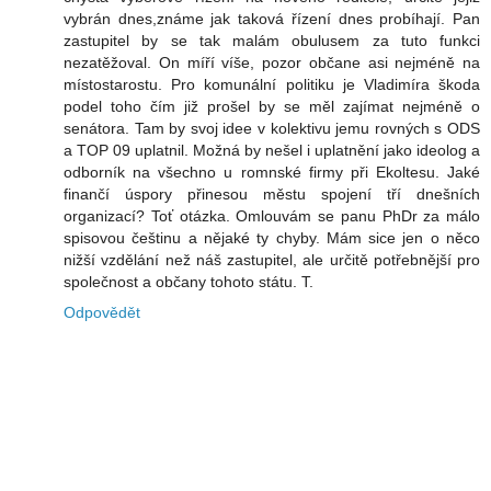
vybrán dnes,známe jak taková řízení dnes probíhají. Pan
zastupitel by se tak malám obulusem za tuto funkci
nezatěžoval. On míří víše, pozor občane asi nejméně na
místostarostu. Pro komunální politiku je Vladimíra škoda
podel toho čím již prošel by se měl zajímat nejméně o
senátora. Tam by svoj idee v kolektivu jemu rovných s ODS
a TOP 09 uplatnil. Možná by nešel i uplatnění jako ideolog a
odborník na všechno u romnské firmy při Ekoltesu. Jaké
finančí úspory přinesou městu spojení tří dnešních
organizací? Toť otázka. Omlouvám se panu PhDr za málo
spisovou češtinu a nějaké ty chyby. Mám sice jen o něco
nižší vzdělání než náš zastupitel, ale určitě potřebnější pro
společnost a občany tohoto státu. T.
Odpovědět