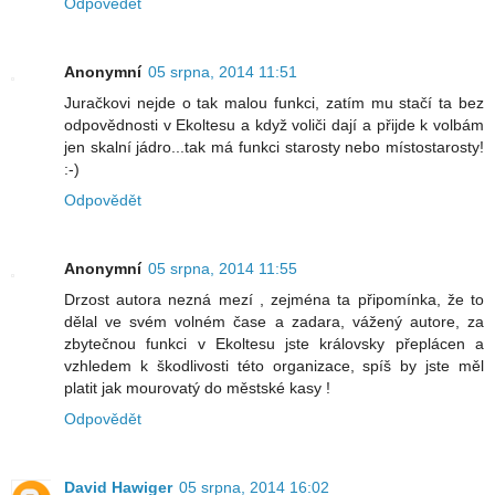
Odpovědět
Anonymní
05 srpna, 2014 11:51
Juračkovi nejde o tak malou funkci, zatím mu stačí ta bez
odpovědnosti v Ekoltesu a když voliči dají a přijde k volbám
jen skalní jádro...tak má funkci starosty nebo místostarosty!
:-)
Odpovědět
Anonymní
05 srpna, 2014 11:55
Drzost autora nezná mezí , zejména ta připomínka, že to
dělal ve svém volném čase a zadara, vážený autore, za
zbytečnou funkci v Ekoltesu jste královsky přeplácen a
vzhledem k škodlivosti této organizace, spíš by jste měl
platit jak mourovatý do městské kasy !
Odpovědět
David Hawiger
05 srpna, 2014 16:02