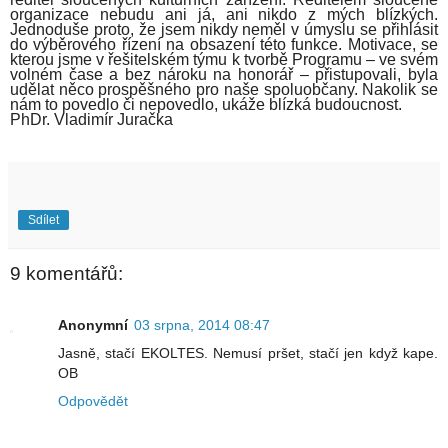
organizace nebudu ani já, ani nikdo z mých blízkých.
Jednoduše proto, že jsem nikdy neměl v úmyslu se přihlásit
do výběrového řízení na obsazení této funkce. Motivace, se
kterou jsme v řešitelském týmu k tvorbě Programu – ve svém
volném čase a bez nároku na honorář – přistupovali, byla
udělat něco prospěšného pro naše spoluobčany. Nakolik se
nám to povedlo či nepovedlo, ukáže blízká budoucnost.
PhDr. Vladimír Juračka
Sdílet
9 komentářů:
Anonymní
03 srpna, 2014 08:47
Jasně, stačí EKOLTES. Nemusí pršet, stačí jen když kape.
OB
Odpovědět