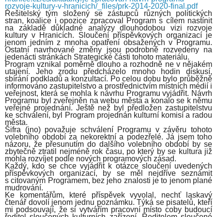
rozvoje-kultury-v-hranicich/_files/prk-2014-2020-final.pdf
Řešitelský tým složený se zástupců různých politických
stran, koalice i opozice zpracoval Program s cílem nastínit
na základě důkladné analýzy dlouhodobou vizi rozvoje
kultury v Hranicích. Sloučení příspěvkových organizací je
jenom jedním z mnoha opatření obsažených v Programu.
Ostatní navrhované změny jsou podrobně rozvedeny na
jedenácti stránkách Strategické části tohoto materiálu.
Program vznikal poměrně dlouho a rozhodně ne v nějakém
utajení. Jeho zrodu předcházelo mnoho hodin diskusí,
sbírání podkladů a konzultací. Po celou dobu bylo průběžně
informováno zastupitelstvo a prostřednictvím místních médií i
veřejnost, která se mohla k návrhu Programu vyjádřit. Návrh
Programu byl zveřejněn na webu města a konalo se k němu
veřejné projednání. Ještě než byl předložen zastupitelstvu
ke schválení, byl Program projednán kulturní komisí a radou
města.
Šifra (jno) považuje schválení Programu v závěru tohoto
volebního období za nekorektní a podezřelé. Já jsem toho
názoru, že přesunutím do dalšího volebního období by se
zbytečně ztratil nejméně rok času, po který by se kultura již
mohla rozvíjet podle nových programových zásad.
Každý, kdo se chce vyjádřit k otázce sloučení uvedených
příspěvkových organizací, by se měl nejdříve seznámit
s citovaným Programem, bez jeho znalosti je to jenom plané
mudrování.
Ke komentářům, které příspěvek vyvolal, nechť laskavý
čtenář dovolí jenom jednu poznámku. Týká se pisatelů, kteří
mi podsouvají, že si vytvářím pracovní místo coby budoucí
ředitel sloučených kulturních zařízení. Ředitelem sloučené