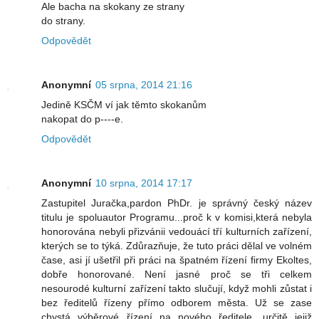
Ale bacha na skokany ze strany
do strany.
Odpovědět
Anonymní
05 srpna, 2014 21:16
Jedině KSČM ví jak těmto skokanům
nakopat do p----e.
Odpovědět
Anonymní
10 srpna, 2014 17:17
Zastupitel Juračka,pardon PhDr. je správný český název
titulu je spoluautor Programu...proč k v komisi,která nebyla
honorována nebyli přizvánii vedouácí tří kulturních zařízení,
kterých se to týká. Zdůrazňuje, že tuto práci dělal ve volném
čase, asi jí ušetřil při práci na špatném řízení firmy Ekoltes,
dobře honorované. Není jasné proč se tři celkem
nesourodé kulturní zařízení takto slučují, když mohli zůstat i
bez ředitelů řízeny přímo odborem města. Už se zase
chystá výběrové řízení na nového ředitele, určitě jejiž