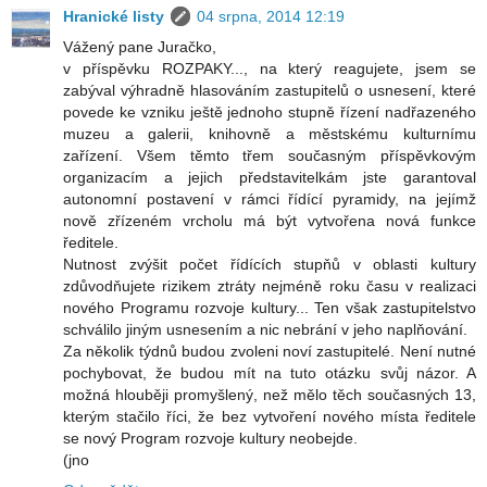
Hranické listy
04 srpna, 2014 12:19
Vážený pane Juračko,
v příspěvku ROZPAKY..., na který reagujete, jsem se
zabýval výhradně hlasováním zastupitelů o usnesení, které
povede ke vzniku ještě jednoho stupně řízení nadřazeného
muzeu a galerii, knihovně a městskému kulturnímu
zařízení. Všem těmto třem současným příspěvkovým
organizacím a jejich představitelkám jste garantoval
autonomní postavení v rámci řídící pyramidy, na jejímž
nově zřízeném vrcholu má být vytvořena nová funkce
ředitele.
Nutnost zvýšit počet řídících stupňů v oblasti kultury
zdůvodňujete rizikem ztráty nejméně roku času v realizaci
nového Programu rozvoje kultury... Ten však zastupitelstvo
schválilo jiným usnesením a nic nebrání v jeho naplňování.
Za několik týdnů budou zvoleni noví zastupitelé. Není nutné
pochybovat, že budou mít na tuto otázku svůj názor. A
možná hlouběji promyšlený, než mělo těch současných 13,
kterým stačilo říci, že bez vytvoření nového místa ředitele
se nový Program rozvoje kultury neobejde.
(jno