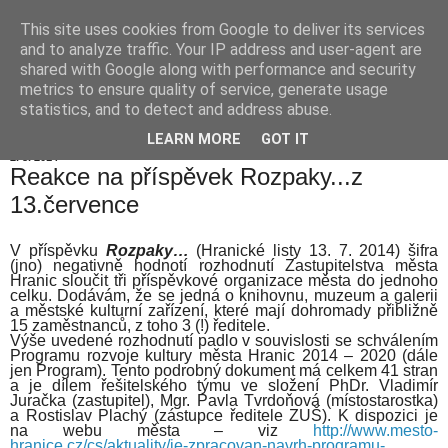
This site uses cookies from Google to deliver its services
Hranické listy
and to analyze traffic. Your IP address and user-agent are
shared with Google along with performance and security
metrics to ensure quality of service, generate usage
statistics, and to detect and address abuse.
▼
LEARN MORE
GOT IT
2. 8. 2014
Reakce na příspěvek Rozpaky...z
13.července
V příspěvku
Rozpaky…
(Hranické listy 13. 7. 2014) šifra
(jno) negativně hodnotí rozhodnutí Zastupitelstva města
Hranic sloučit tři příspěvkové organizace města do jednoho
celku. Dodávám, že se jedná o knihovnu, muzeum a galerii
a městské kulturní zařízení, které mají dohromady přibližně
15 zaměstnanců, z toho 3 (!) ředitele.
Výše uvedené rozhodnutí padlo v souvislosti se schválením
Programu rozvoje kultury města Hranic 2014 – 2020 (dále
jen Program). Tento podrobný dokument má celkem 41 stran
a je dílem řešitelského týmu ve složení PhDr. Vladimír
Juračka (zastupitel), Mgr. Pavla Tvrdoňová (místostarostka)
a Rostislav Plachý (zástupce ředitele ZUŠ). K dispozici je
na webu města – viz
http://www.mesto-
hranice.cz/cs/aktuality/je-zpracovan-navrh-programu-