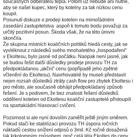
současných odběratelů tepla. Potom už nebude ani nutné,
aby se našel kupec, který by kotelny za tak nízkou cenu
koupil.
Posunutí diskuze o prodeji kotelen na mimořádném
zasedání zastupitelstva aspoň k tomuto bodu považuji za
určitý pozitivní posun. Škoda však, že na této úrovni
skončila.
Že skupina místních koaličních politiků hledá cesty, jak se
vyvléknout z následků svého mnohaletého „hospodaření“
v Ekoltesu, bylo jasné od počátku. Naopak není jasné, jak
se budou řešit další důsledky prodeje provozu TH za
předpokládanou „akční“ cenu (popřípadě jeho zpětné
včlenění do Ekoltesu). Navrhovatelé by museli představit
nejen rozsah důsledků ztráty cash flow pro zbytek Ekoltesu i
pro město, ale současně obhájit předpokládaný způsob
řešení. Je s podivem, že bez znalosti řešení důsledků
oddělení kotelen od Ekoltesu koaliční zastupitelé přistoupili
na spartakiádní hlasovací cvičení.
Pozornost si ale nyní dovolím zaměřit ještě jiným směrem.
Pokud stačí ke stabilizaci provozu TH úspora ročních
nákladů cestou snížení odpisů o 3mil. Kč ročně dosažená
tak krkolomným způsobem, proč celá léta Ekoltes do ceny