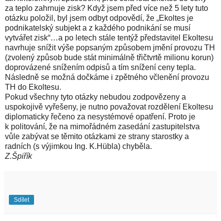
za teplo zahrnuje zisk? Když jsem před více než 5 lety tuto
otázku položil, byl jsem odbyt odpovědí, že „Ekoltes je
podnikatelský subjekt a z každého podnikání se musí
vytvářet zisk“…a po letech stále tentýž představitel Ekoltesu
navrhuje snížit výše popsaným způsobem jmění provozu TH
(zvolený způsob bude stát minimálně třičtvrtě milionu korun)
doprovázené snížením odpisů a tím snížení ceny tepla.
Následně se možná dočkáme i zpětného včlenění provozu
TH do Ekoltesu.
Pokud všechny tyto otázky nebudou zodpovězeny a
uspokojivě vyřešeny, je nutno považovat rozdělení Ekoltesu
diplomaticky řečeno za nesystémové opatření. Proto je
k politování, že na mimořádném zasedání zastupitelstva
vůle zabývat se těmito otázkami ze strany starostky a
radních (s výjimkou Ing. K.Hübla) chyběla.
Z.Špiřík
Sdílet