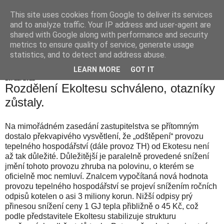
This site uses cookies from Google to deliver its services
Hranické listy
and to analyze traffic. Your IP address and user-agent are
shared with Google along with performance and security
metrics to ensure quality of service, generate usage
statistics, and to detect and address abuse.
▼
LEARN MORE
GOT IT
10. 12. 2012
Rozdělení Ekoltesu schváleno, otazníky
zůstaly.
Na mimořádném zasedání zastupitelstva se přítomným
dostalo překvapivého vysvětlení, že „odštěpení“ provozu
tepelného hospodářství (dále provoz TH) od Ekotesu není
až tak důležité. Důležitější je paralelně provedené snížení
jmění tohoto provozu zhruba na polovinu, o kterém se
oficielně moc nemluví.
Znalcem vypočítaná nová hodnota
provozu tepelného hospodářství se projeví snížením ročních
odpisů kotelen o asi 3 miliony korun. Nižší odpisy prý
přinesou snížení ceny 1 GJ tepla přibližně o 45 Kč, což
podle představitele Ekoltesu stabilizuje strukturu