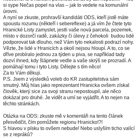
si sype Nečas popel na vlas – jak to vedete na komunální
úrovni.
A nyní se zkuste, prohravší kandidáti ODS, kteří jistě máte
spoustu rozumu (někteří i sebereflexe) a já vím že čtete tyto
Hranické Listy zamyslet, jestli vaše nová parcela, pozemek,
místo v dozorčí radě, zakázky či úlevy z čehokoli budou lidé
podporovat tak dlouho, než Vám tyto nekalosti podrazí nohy.
Vězte, že lidé v Hranicích a okolí nejsou hloupí. A to, co se
dříve probíralo jednou za týden u piva, se například tady
dozví ihned, kdy šlápnete vedle a vaše skrýš se prozradí. A
pomáhají tomu i tyto Listy. Dělejte s tím něco!
Za to Vám děkuji.
P.S. Jsem z výsledků voleb do KR zastupitelstva sám
smutný. Můj hlas jako reprezentant Hranicka ovšem získal
člověk, který sice za svoji stranu nepostoupil, ale něco
dokázal pro druhé. Je vidět a umí se vyjádřit. A to nejen na
těchto stránkách.
Otázka na ODS: zkuste mě v komentáři na tento článek
přesvědčit, čím pomůžete regionu Hranicko!?!
S hlavou v písku to ovšem nebude! Nebo uslyším ticho valící
se z repráků?