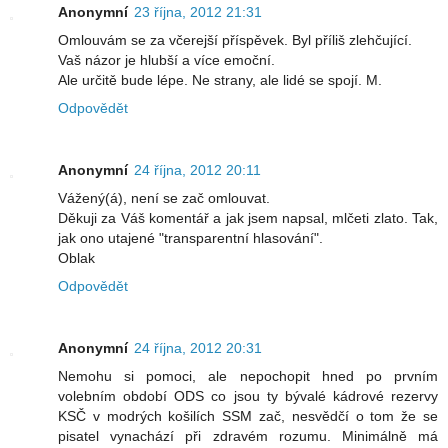
Anonymní
23 října, 2012 21:31
Omlouvám se za včerejší příspěvek. Byl příliš zlehčující.
Vaš názor je hlubší a více emoční.
Ale určitě bude lépe. Ne strany, ale lidé se spojí. M.
Odpovědět
Anonymní
24 října, 2012 20:11
Vážený(á), není se zač omlouvat.
Děkuji za Váš komentář a jak jsem napsal, mlčeti zlato. Tak,
jak ono utajené "transparentní hlasování".
Oblak
Odpovědět
Anonymní
24 října, 2012 20:31
Nemohu si pomoci, ale nepochopit hned po prvním
volebním období ODS co jsou ty bývalé kádrové rezervy
KSČ v modrých košilích SSM zač, nesvědčí o tom že se
pisatel vynachází při zdravém rozumu. Minimálně má