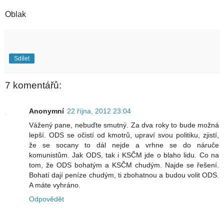
Oblak
Sdílet
7 komentářů:
Anonymní
22 října, 2012 23:04
Vážený pane, nebuďte smutný. Za dva roky to bude možná
lepší. ODS se očistí od kmotrů, upraví svou politiku, zjistí,
že se socany to dál nejde a vrhne se do náruče
komunistům. Jak ODS, tak i KSČM jde o blaho lidu. Co na
tom, že ODS bohatým a KSČM chudým. Najde se řešení.
Bohatí dají peníze chudým, ti zbohatnou a budou volit ODS.
A máte vyhráno.
Odpovědět