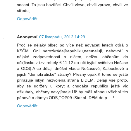
socani. To jsou bazilišci. Chvíli vlevo, chvíli vpravo, chvíli ve
středu,…
Odpovědět
Anonymní
07 listopadu, 2012 14:29
Proč se nějaký blbec po více než edvaceti letech otírá o
KSČM. Oni nerozkrádajírepubliku,netunelují, nehovoří o
nějaké zodpovednosti o ničem, nelžou občanům do
oči(fiasko z tzv. rebely 6.11.12 do oči byjící sviňstvo Nečase
a ODS).A co dělají dněšní vládci Nečasové, Kalouskové a
jejich "demokratické" strany? Přesný opak.K tomu se ještě
přiřazuje nikýn nezvolena strana LIDEM. Dělají vše proto,
aby se udržely u koryt a chudáka republiku ještě víc
oškubaly, občany nevyjímaje.Už by měli táhnou všichni tito
pánové a dámys ODS,TOP09+Star.aLIDEM do p.....!
Odpovědět