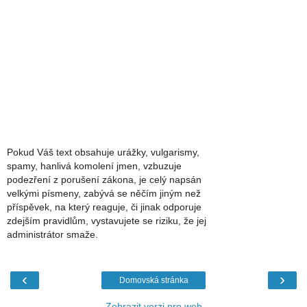
Pokud Váš text obsahuje urážky, vulgarismy,
spamy, hanlivá komolení jmen, vzbuzuje
podezření z porušení zákona, je celý napsán
velkými písmeny, zabývá se něčím jiným než
příspěvek, na který reaguje, či jinak odporuje
zdejším pravidlům, vystavujete se riziku, že jej
administrátor smaže.
‹
›
Domovská stránka
Zobrazit verzi pro web