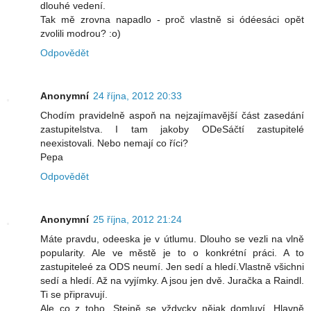
dlouhé vedení.
Tak mě zrovna napadlo - proč vlastně si ódéesáci opět
zvolili modrou? :o)
Odpovědět
Anonymní
24 října, 2012 20:33
Chodím pravidelně aspoň na nejzajímavější část zasedání
zastupitelstva. I tam jakoby ODeSáčtí zastupitelé
neexistovali. Nebo nemají co říci?
Pepa
Odpovědět
Anonymní
25 října, 2012 21:24
Máte pravdu, odeeska je v útlumu. Dlouho se vezli na vlně
popularity. Ale ve městě je to o konkrétní práci. A to
zastupiteleé za ODS neumí. Jen sedí a hledí.Vlastně všichni
sedí a hledí. Až na vyjímky. A jsou jen dvě. Juračka a Raindl.
Ti se připravují.
Ale co z toho. Stejně se vždycky nějak domluví. Hlavně