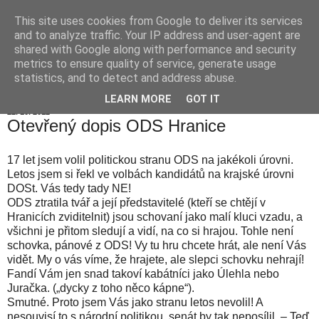
This site uses cookies from Google to deliver its services
Hranické listy
and to analyze traffic. Your IP address and user-agent are
shared with Google along with performance and security
metrics to ensure quality of service, generate usage
statistics, and to detect and address abuse.
▼
LEARN MORE
GOT IT
22. 10. 2012
Otevřený dopis ODS Hranice
17 let jsem volil politickou stranu ODS na jakékoli úrovni.
Letos jsem si řekl ve volbách kandidátů na krajské úrovni
DOSt. Vás tedy tady NE!
ODS ztratila tvář a její představitelé (kteří se chtějí v
Hranicích zviditelnit) jsou schovaní jako malí kluci vzadu, a
všichni je přitom sledují a vidí, na co si hrajou. Tohle není
schovka, pánové z ODS! Vy tu hru chcete hrát, ale není Vás
vidět. My o vás víme, že hrajete, ale slepci schovku nehrají!
Fandí Vám jen snad takoví kabátníci jako Úlehla nebo
Juračka. („dycky z toho něco kápne“).
Smutné. Proto jsem Vás jako stranu letos nevolil! A
nesouvisí to s národní politikou, senát by tak neposílil. – Teď