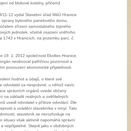
jení od blokové kotelny, přičemž
9/11-12 vydal Stavební úřad MěÚ Hranice
bní úpravy bytového panelového domu,
a účelem zřízení samostatného topného
ových jednotek, včetně osazení vnitřního
a 1743 v Hranicích, na pozemku parc. č.
e 19. 1. 2012 společnost Ekoltes Hranice,
 orgán nevěnoval patřičnou pozornost a
ém posouzení ekonomické přijatelnosti.
slení hodnot a údajů, o které své
e odvolatel za nesprávné, u něhož navíc
ráce správních orgánů uvede občany
 na základě reálných a ověřitelných
onů uvedl odvolatel v příloze odvolání. Dle
ejnosti a uvádění stavebníka v omyl. Tato
domosti; stavebník se nerozhoduje na
éto situaci však aktivně napomáhá správní
 a nepřijatelné. Stejně jako v obdobných