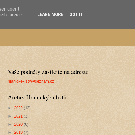
user-agent
erate usage
LEARN MORE
GOT IT
Vaše podněty zasílejte na adresu:
hranicke-listy@seznam.cz
Archiv Hranických listů
►
2022
(13)
►
2021
(3)
►
2020
(6)
►
2019
(7)