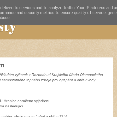
eliver its services and to analyze traffic. Your IP address and 
ormance and security metrics to ensure quality of service, gen
sty
abuse.
ám
přikládám výňatek z Rozhodnutí Krajského úřadu Olomouckého
ní samostatného topného zdroje pro vytápění a ohřev vody
Ú Hranice doručeno vyjádření
dla následující.
opného zdroje pro vytápění a ohřev TUV