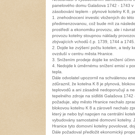
panelového domu Galašova 1742 - 1743 v H
zásobování teplem - plynové kotelny K 8, p
1. znehodnocení investic vložených do této 
předimenzovanou, což bude mít za následek
prostředí a ekonomiku provozu, ale i návrat
provozu kotelny stoupnou náklady provozova
zbývajících vchodů č.p. 1739, 1744 a 1745.
2. Dojde ke zvýšení počtu kotelen, a tedy k
ovzduší v centru města Hranice.
3. Snížením prodeje dojde ke snížení účinno
4. Nedojde k úměrnému snížení emisí v p
tepla.
Dále odvolatel upozornil na schválenou en
zdůraznil, že kotelna K 8 je plynová, bloko
teplovodů a ani zásadně nedoporučují a n
tepelného zdroje na sídlišti Galašova 1742 
požaduje, aby město Hranice nechalo zpraco
blokovou kotelnu K 8 a zároveň nechalo zp
který je nebo byl napojen na centrální kotel
vybudovány samostatné domovní kotelny. Je
Hranice tyto domovní kotelny povolovat, doj
Dále požadoval předložit ekonomický propo