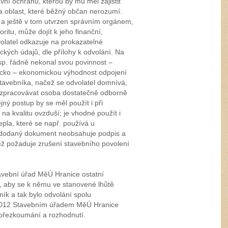
vní ochranu, kterou by mu měl zajistit
t a oblast, které běžný občan nerozumí.
 a ještě v tom utvrzen správním orgánem,
oritu, může dojít k jeho finanční,
olatel odkazuje na prokazatelné
ckých údajů, dle přílohy k odvolání. Na
sp. řádně nekonal svou povinnost –
icko – ekonomickou výhodnost odpojení
 stavebníka, načež se odvolatel domnívá,
a zpracovávat osoba dostatečně odborně
jný postup by se měl použít i při
a kvalitu ovzduší; je vhodné použít i
epla, které se např. používá u
; dodaný dokument neobsahuje podpis a
čež požaduje zrušení stavebního povolení
avební úřad MěÚ Hranice ostatní
, aby se k němu ve stanovené lhůtě
ník a tak bylo odvolání spolu
 2012 Stavebním úřadem MěÚ Hranice
přezkoumání a rozhodnutí.