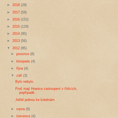
►
2018
(28)
►
2017
(59)
►
2016
(152)
►
2015
(129)
►
2014
(95)
►
2013
(56)
▼
2012
(85)
►
prosince
(8)
►
listopadu
(4)
►
října
(4)
▼
září
(3)
Bylo nebylo
Proč mají Hranice zastoupení v řídících,
popřípadě...
Ještě jednou ke kotelnám
►
srpna
(9)
►
července
(4)