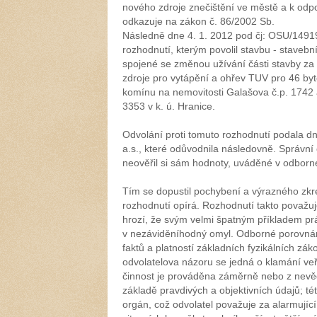
nového zdroje znečištění ve městě a k odpo
odkazuje na zákon č. 86/2002 Sb.
Následně dne 4. 1. 2012 pod čj: OSU/1491
rozhodnutí, kterým povolil stavbu - stave
spojené se změnou užívání části stavby z
zdroje pro vytápění a ohřev TUV pro 46 byt
komínu na nemovitosti Galašova č.p. 1742 
3353 v k. ú. Hranice.
Odvolání proti tomuto rozhodnutí podala dn
a.s., které odůvodnila následovně. Správní
neověřil si sám hodnoty, uváděné v odborn
Tím se dopustil pochybení a výrazného zkre
rozhodnutí opírá. Rozhodnutí takto považuj
hrozí, že svým velmi špatným příkladem p
v nezáviděníhodný omyl. Odborné porovnání
faktů a platností základních fyzikálních zák
odvolatelova názoru se jedná o klamání veř
činnost je prováděna záměrně nebo z nevě
základě pravdivých a objektivních údajů; t
orgán, což odvolatel považuje za alarmující