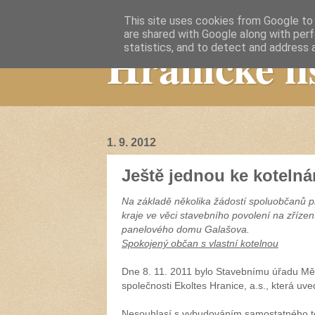
This site uses cookies from Google to d
are shared with Google along with perf
Hranické li
statistics, and to detect and address 
1. 9. 2012
Ještě jednou ke koteln
Na základě několika žádostí spoluobčanů 
kraje ve věci stavebního povolení na zříze
panelového domu Galašova.
Spokojený občan s vlastní kotelnou
Dne 8. 11. 2011 bylo Stavebnímu úřadu Mě
společnosti Ekoltes Hranice, a.s., která uve
Nesouhlasí s vybudováním samostatného t