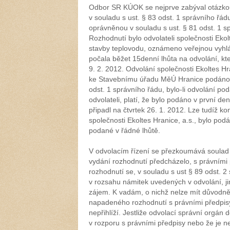
Odbor SR KÚOK se nejprve zabýval otázkou
v souladu s ust. § 83 odst. 1 správního řá
oprávněnou v souladu s ust. § 81 odst. 1 sp
Rozhodnutí bylo odvolateli společnosti Ekol
stavby teplovodu, oznámeno veřejnou vyhláš
počala běžet 15denní lhůta na odvolání, kt
9. 2. 2012. Odvolání společnosti Ekoltes Hra
ke Stavebnímu úřadu MěÚ Hranice podáno ji
odst. 1 správního řádu, bylo-li odvolání 
odvolateli, platí, že bylo podáno v první de
připadl na čtvrtek 26. 1. 2012. Lze tudíž ko
společnosti Ekoltes Hranice, a.s., bylo pod
podané v řádné lhůtě.
V odvolacím řízení se přezkoumává soulad 
vydání rozhodnutí předcházelo, s právním
rozhodnutí se, v souladu s ust § 89 odst.
v rozsahu námitek uvedených v odvolání, jin
zájem. K vadám, o nichž nelze mít důvodně 
napadeného rozhodnutí s právními předpisy
nepřihlíží. Jestliže odvolací správní orgán
v rozporu s právními předpisy nebo že je 