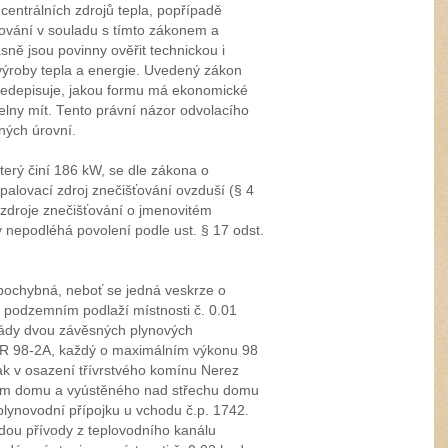
centrálních zdrojů tepla, popřípadě
ozování v souladu s tímto zákonem a
ně jsou povinny ověřit technickou i
ýroby tepla a energie. Uvedený zákon
epředepisuje, jakou formu má ekonomické
elny mít. Tento právní názor odvolacího
ných úrovní.
erý činí 186 kW, se dle zákona o
palovací zdroj znečišťování ovzduší (§ 4
u zdroje znečišťování o jmenovitém
 nepodléhá povolení podle ust. § 17 odst.
pochybná, neboť se jedná veskrze o
 podzemním podlaží místnosti č. 0.01
kády dvou závěsných plynových
BR 98-2A, každý o maximálním výkonu 98
ak v osazení třívrstvého komínu Nerez
em domu a vyústěného nad střechu domu
 plynovodní přípojku u vchodu č.p. 1742.
dou přívody z teplovodního kanálu