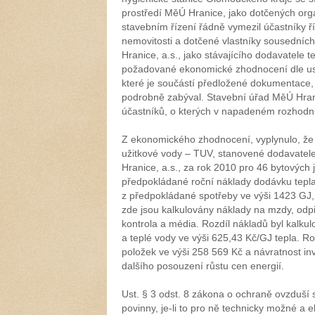
prostředí MěÚ Hranice, jako dotčených or
stavebním řízení řádně vymezil účastníky ří
nemovitosti a dotčené vlastníky sousedních
Hranice, a.s., jako stávajícího dodavatele te
požadované ekonomické zhodnocení dle ust
které je součástí předložené dokumentace
podrobně zabýval. Stavební úřad MěÚ Hran
účastníků, o kterých v napadeném rozhodnu
Z ekonomického zhodnocení, vyplynulo, že 
užitkové vody – TUV, stanovené dodavatele
Hranice, a.s., za rok 2010 pro 46 bytových 
předpokládané roční náklady dodávku tepla 
z předpokládané spotřeby ve výši 1423 GJ, 
zde jsou kalkulovány náklady na mzdy, odpi
kontrola a média. Rozdíl nákladů byl kalku
a teplé vody ve výši 625,43 Kč/GJ tepla. Ro
položek ve výši 258 569 Kč a návratnost inv
dalšího posouzení růstu cen energií.
Ust. § 3 odst. 8 zákona o ochraně ovzduší s
povinny, je-li to pro ně technicky možné a 