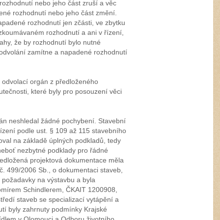
 rozhodnutí nebo jeho část zruší a věc
ené rozhodnutí nebo jeho část změní.
apadené rozhodnutí jen zčásti, ve zbytku
řezkoumávaném rozhodnutí a ani v řízení,
ahy, že by rozhodnutí bylo nutné
odvolání zamítne a napadené rozhodnutí
 odvolací orgán z předloženého
utečnosti, které byly pro posouzení věci
gán neshledal žádné pochybení. Stavební
ízení podle ust. § 109 až 115 stavebního
oval na základě úplných podkladů, tedy
 neboť nezbytné podklady pro řádné
předložená projektová dokumentace měla
 č. 499/2006 Sb., o dokumentaci staveb,
é požadavky na výstavbu a byla
omírem Schindlerem, ČKAIT 1200908,
ředí staveb se specializací vytápění a
í byly zahrnuty podmínky Krajské
ídlem v Olomouci a Odboru životního