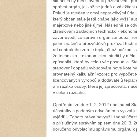
situacích by měl stavebník požívat větší prá
správní orgán, jelikož se jedná o záležitos
Pokud je uveden v omyl nepravdivými údaji
který občan stále ještě chápe jako vyšší aut
majetkové nebo jiné újmě. Následně se odv
zkreslování základních technicko - ekonomi
závěr uvedl, že správní orgán zanedbal, re
jednoznačně a přesvědčivě prokázat techn
od centrálního zdroje tepla, čímž poškodil
že technicko – ekonomickou studii by měl
způsobilá, která by celou věc posoudila. Ste
stanovení dopadů vybudování nové kotelny n
srovnatelný kalkulační vzorec pro výpočet t
licencovaných výrobců a dodavatelů tepla
ani razítko osoby, která jej zpracovala, na
v celém rozsahu.
Opatřením ze dne 1. 2. 2012 obeznámil St
účastníky s podaným odvoláním a vyzval je
vyjádřili. Tohoto práva nevyužil žádný účast
s příslušným správním spisem dne 26. 3.
doručeno odvolacímu správnímu orgánu k 