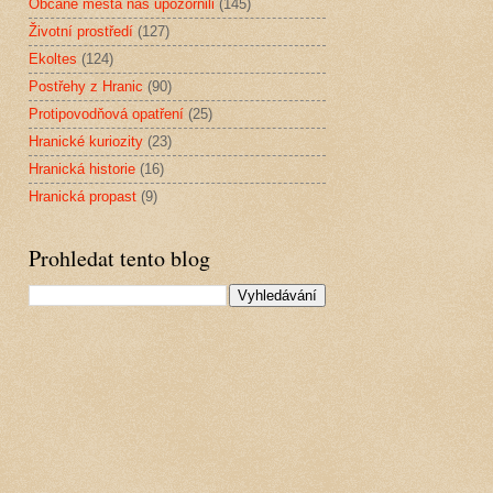
Občané města nás upozornili
(145)
Životní prostředí
(127)
Ekoltes
(124)
Postřehy z Hranic
(90)
Protipovodňová opatření
(25)
Hranické kuriozity
(23)
Hranická historie
(16)
Hranická propast
(9)
Prohledat tento blog