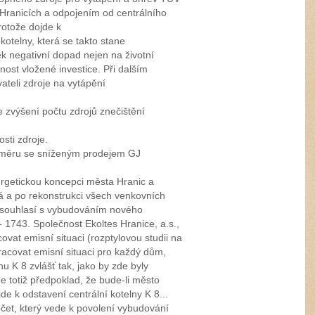
ranicích a odpojením od centrálního
rotože dojde k
kotelny, která se takto stane
 negativní dopad nejen na životní
nost vložené investice. Při dalším
teli zdroje na vytápění
e zvýšení počtu zdrojů znečištění
sti zdroje.
oměru se sníženým prodejem GJ
ergetickou koncepci města Hranic a
vá a po rekonstrukci všech venkovních
esouhlasí s vybudováním nového
- 1743. Společnost Ekoltes Hranice, a.s.,
vat emisní situaci (rozptylovou studii na
racovat emisní situaci pro každý dům,
nu K 8 zvlášť tak, jako by zde byly
 totiž předpoklad, že bude-li město
de k odstavení centrální kotelny K 8...
čet, který vede k povolení vybudování