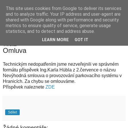
This site uses cookies from Google to deliver its services
Hranické listy
and to analyze traffic. Your IP address and user-agent are
shared with Google along with performance and security
metrics to ensure quality of service, generate usage
statistics, and to detect and address abuse.
▼
LEARN MORE
GOT IT
4. 8. 2012
Omluva
Technickým nedopatřením jsme nezveřejnili ve správném
formátu příspěvek Ing.Karla Hübla z 2.července o názvu
Nevýhodná smlouva o provozování parkovacího systému v
Hranicích. Za chybu se omlouváme.
Příspěvek naleznete
ZDE
Sdílet
Žádné komentáře: