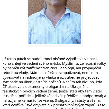
Již tento pátek se budou moci občané vyjádřit ve volbách, 
koho chtějí ve vedení svého města. Myslím si, že letošní volby 
by neměli být zatíženy stranickou ideologií, ani propagační 
rétorikou vlády. Mám-li s někým sympatizovat, nemusím 
vyvěšovat na radnici jeho vlajku a už vůbec ne projevovat 
sympatie na úkor vlastních občanů. Není to tak dlouho, kdy 
ČT ukazovala dokumenty o oligarchii na Ukrajině, o 
fašistických prvcích vedení země. Jenže, stačí aby tam vletěl 
Rus dělat pořádek (jelikož západ vše přehlížel a podporoval) a 
naráz jsme kamarádi se všemi. S oligarchy, fašisty a všemi, 
kteří využívají své obyvatele k prosazování svých zájmů. Ať to 