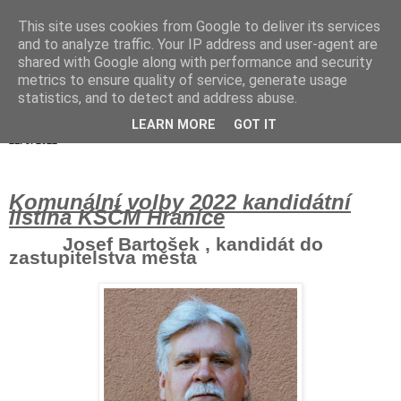
This site uses cookies from Google to deliver its services
Hranické listy
and to analyze traffic. Your IP address and user-agent are
shared with Google along with performance and security
metrics to ensure quality of service, generate usage
statistics, and to detect and address abuse.
▼
LEARN MORE
GOT IT
21. 9. 2022
Komunální
volby 2022
kandidátní
listina KSČM Hraníce
Josef Bartošek , kandidát do
zastupitelstva města