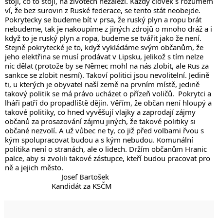
stojí, co to stojí, na životech nezáleží. Každý člověk s rozumem 
ví, že bez surovin z Ruské federace, se tento stát neobejde. 
Pokrytecky se budeme bít v prsa, že ruský plyn a ropu brát 
nebudeme, tak je nakoupíme z jiných zdrojů o mnoho dráž a i 
když to je ruský plyn a ropa, budeme se tvářit jako že není. 
Stejně pokrytecké je to, když vykládáme svým občanům, že 
jeho elektřina se musí prodávat v Lipsku, jelikož s tím nelze 
nic dělat (protože by se Němec mohl na nás zlobit, ale Rus za 
sankce se zlobit nesmí). Takoví politici jsou nevolitelní. Jedině 
ti, u kterých je obyvatel naší země na prvním místě, jedině 
takový politik se má právo ucházet o přízeň voličů.  Pokrytci a 
lháři patří do propadliště dějin. Věřím, že občan není hloupý a 
takové politiky, co hned vyvěšují vlajky a zaprodají zájmy 
občanů za prosazování zájmu jiných, že takové politiky si 
občané nezvolí. A už vůbec ne ty, co již před volbami řvou s 
kým spolupracovat budou a s kým nebudou. Komunální 
politika není o stranách, ale o lidech. Držím občanům Hranic 
palce, aby si zvolili takové zástupce, kteří budou pracovat pro 
ně a jejich město.
                             Josef Bartošek
                        Kandidát za KSČM