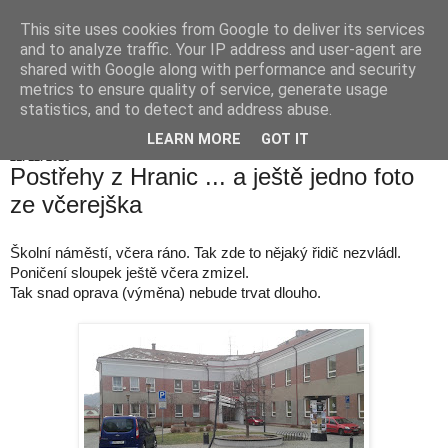
This site uses cookies from Google to deliver its services
Hranické listy
and to analyze traffic. Your IP address and user-agent are
shared with Google along with performance and security
metrics to ensure quality of service, generate usage
statistics, and to detect and address abuse.
▼
LEARN MORE
GOT IT
21. 12. 2016
Postřehy z Hranic ... a ještě jedno foto
ze včerejška
Školní náměstí, včera ráno. Tak zde to nějaký řidič nezvládl.
Poničení sloupek ještě včera zmizel.
Tak snad oprava (výměna) nebude trvat dlouho.