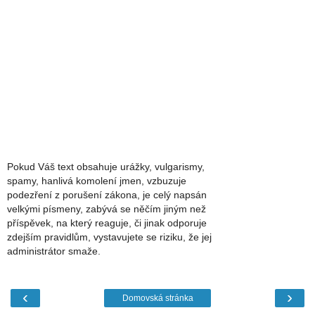
Pokud Váš text obsahuje urážky, vulgarismy,
spamy, hanlivá komolení jmen, vzbuzuje
podezření z porušení zákona, je celý napsán
velkými písmeny, zabývá se něčím jiným než
příspěvek, na který reaguje, či jinak odporuje
zdejším pravidlům, vystavujete se riziku, že jej
administrátor smaže.
‹
›
Domovská stránka