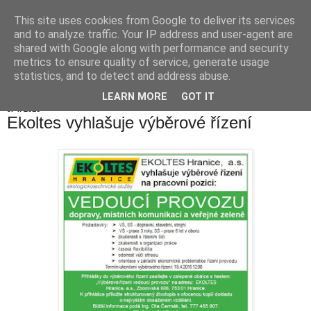
This site uses cookies from Google to deliver its services
Hranické listy
and to analyze traffic. Your IP address and user-agent are
shared with Google along with performance and security
metrics to ensure quality of service, generate usage
statistics, and to detect and address abuse.
▼
LEARN MORE
GOT IT
9. 4. 2016
Ekoltes vyhlašuje výběrové řízení