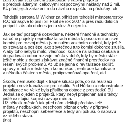
s předpokládanými celkovými rozpočtovými náklady nad 2 mil.
Kč před jejich zařazením do návrhu rozpočtu na příslušný rok.
Tehdejší starosta M.Wildner za přihlížení tehdejší místostarostky
R.Ondriášové to přislíbil. Psal se rok 2007 a přes řadu dalších
peripetií zůstalo dodnes jen u slov. A nejen to.
Jak se teď postupně dozvídáme, některé finančně a technicky
náročné projekty nepředložila rada města k posouzení ani své
komisi pro rozvoj města (v minulém volebním období, kdy ještě
existovala) a posléze jako zbytečnou tuto komisi dokonce zrušila.
A aby toho nebylo málo, vládnoucí koalice na radnici osekala a
degradovala odbor rozvoje města v době, kdy by město stále
ještě mohlo z dotací získávat značné finanční prostředky na
řešení svých problémů. Ať už se jedná o revitalizace sídlišť,
opravy mnoha městských komunikací, realizace kanalizace
v několika částech města, protipovodňová opatření, atd.
Škoda, nemuselo dojít k trapné situaci poté, co na realizaci
projektu nové kanalizace pro lokalitu Pod Hůrkou a rekonstrukce
kanalizace ve Velké byla přislíbena dotace z prostředků EÚ.
Jedná se o jeden z projektů, který nebyl projednán ani s tehdy
ještě existující komisí rozvoje města.
Už několik měsíců tak před námi defilují představitelé
města
v nedbalkách,
neschopní přiznat chyby v přípravě
projektů, neschopní sebereflexe a tedy ani pokusu o nápravu
vzniklého stavu.
(jna)