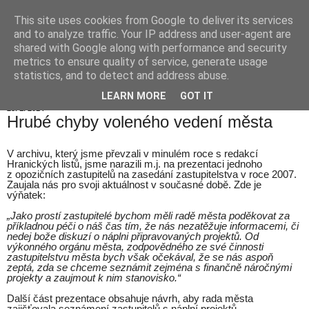
This site uses cookies from Google to deliver its services
Hranické listy
and to analyze traffic. Your IP address and user-agent are
shared with Google along with performance and security
metrics to ensure quality of service, generate usage
statistics, and to detect and address abuse.
▼
LEARN MORE
GOT IT
28. 1. 2014
Hrubé chyby voleného vedení města
V archivu, který jsme převzali v minulém roce s redakcí
Hranických listů, jsme narazili m.j. na prezentaci jednoho
z opozičních zastupitelů na zasedání zastupitelstva v roce 2007.
Zaujala nás pro svoji aktuálnost v současné době. Zde je
výňatek:
„Jako prostí zastupitelé bychom měli radě města poděkovat za
příkladnou péči o náš čas tím, že nás nezatěžuje informacemi, či
nedej bože diskuzí o náplni připravovaných projektů. Od
výkonného orgánu města, zodpovědného ze své činnosti
zastupitelstvu města bych však očekával, že se nás aspoň
zeptá, zda se chceme seznámit zejména s finančně náročnými
projekty a zaujmout k nim stanovisko.“
Další část prezentace obsahuje návrh, aby rada města
zajišťovala seznámení zastupitelů s náplní projektů