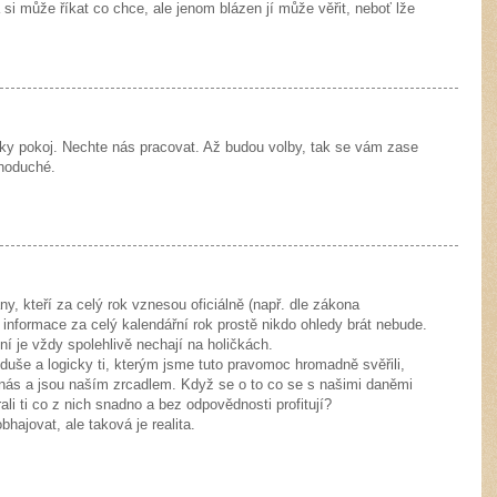
si může říkat co chce, ale jenom blázen jí může věřit, neboť lže
oky pokoj. Nechte nás pracovat. Až budou volby, tak se vám zase
dnoduché.
ny, kteří za celý rok vznesou oficiálně (např. dle zákona
 informace za celý kalendářní rok prostě nikdo ohledy brát nebude.
ní je vždy spolehlivě nechají na holičkách.
duše a logicky ti, kterým jsme tuto pravomoc hromadně svěřili,
z nás a jsou naším zrcadlem. Když se o to co se s našimi daněmi
li ti co z nich snadno a bez odpovědnosti profitují?
bhajovat, ale taková je realita.