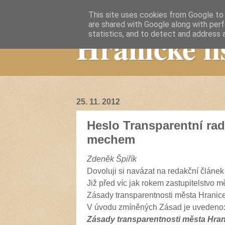
This site uses cookies from Google to d
are shared with Google along with perf
Hranické li
statistics, and to detect and address 
25. 11. 2012
Heslo Transparentní rad
mechem
Zdeněk Špiřík
Dovoluji si navázat na redakční článek
Již před víc jak rokem zastupitelstvo 
Zásady transparentnosti města Hranice
V úvodu zmíněných Zásad je uvedeno
Zásady transparentnosti města Hrani