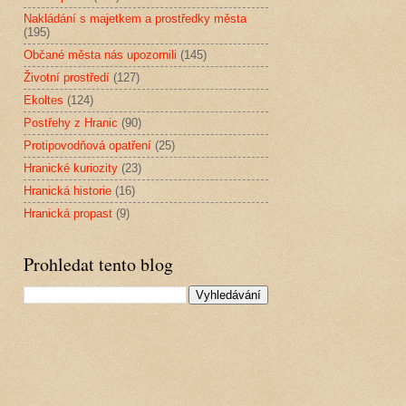
Nakládání s majetkem a prostředky města
(195)
Občané města nás upozornili
(145)
Životní prostředí
(127)
Ekoltes
(124)
Postřehy z Hranic
(90)
Protipovodňová opatření
(25)
Hranické kuriozity
(23)
Hranická historie
(16)
Hranická propast
(9)
Prohledat tento blog