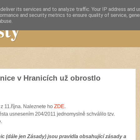
eliver its services and to analyze traffic. Your IP address and 
ormance and security metrics to ensure quality of service, gen
sty
abuse.
nice v Hranicích už obrostlo
 z 11.října. Naleznete ho
ZDE
.
města usnesením 204/2011 jednomyslně schválilo tzv.
.
:
c (dále jen Zásady) jsou pravidla obsahující zásady
a