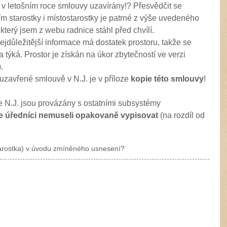
 v letošním roce smlouvy uzavírány!? Přesvědčit se
ím starostky i místostarostky je patrné z výše uvedeného
který jsem z webu radnice stáhl před chvílí.
Nejdůležitější informace má dostatek prostoru, takže se
týká. Prostor je získán na úkor zbytečností ve verzi
.
uzavřené smlouvě v N.J. je v příloze
kopie této smlouvy
!
e N.J. jsou provázány s ostatními subsystémy
je úředníci nemuseli opakovaně vypisovat
(na rozdíl od
starostka) v úvodu zmíněného usnesení?