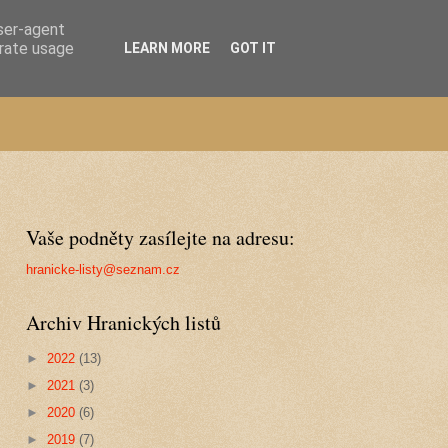
user-agent
erate usage
LEARN MORE
GOT IT
Vaše podněty zasílejte na adresu:
hranicke-listy@seznam.cz
Archiv Hranických listů
►
2022
(13)
►
2021
(3)
►
2020
(6)
►
2019
(7)