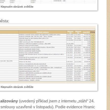
Klepnutím obrázek zvětšíte
ěsta:
Klepnutím obrázek zvětšíte
ualizovány
(uvedený příklad jsem z internetu „stáhl“ 24.
 smlouvy uzavřené v listopadu). Podle evidence Hranic