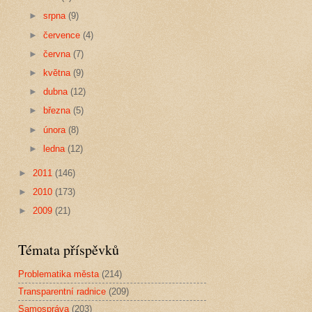
►
srpna
(9)
►
července
(4)
►
června
(7)
►
května
(9)
►
dubna
(12)
►
března
(5)
►
února
(8)
►
ledna
(12)
►
2011
(146)
►
2010
(173)
►
2009
(21)
Témata příspěvků
Problematika města
(214)
Transparentní radnice
(209)
Samospráva
(203)