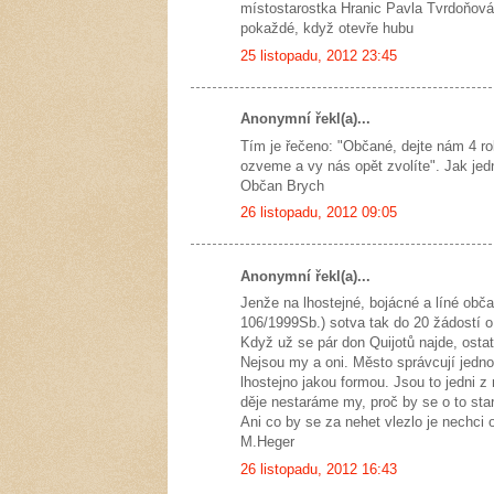
místostarostka Hranic Pavla Tvrdoňová 
pokaždé, když otevře hubu
25 listopadu, 2012 23:45
Anonymní řekl(a)...
Tím je řečeno: "Občané, dejte nám 4 r
ozveme a vy nás opět zvolíte". Jak je
Občan Brych
26 listopadu, 2012 09:05
Anonymní řekl(a)...
Jenže na lhostejné, bojácné a líné obča
106/1999Sb.) sotva tak do 20 žádostí o
Když už se pár don Quijotů najde, ostat
Nejsou my a oni. Město správcují jedno
lhostejno jakou formou. Jsou to jedni 
děje nestaráme my, proč by se o to stara
Ani co by se za nehet vlezlo je nechci o
M.Heger
26 listopadu, 2012 16:43