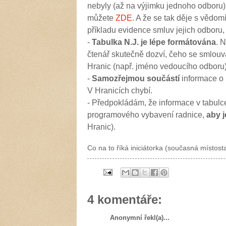
nebyly (až na výjimku jednoho odboru)
můžete
ZDE
. A že se tak děje s vědom
příkladu evidence smluv jejich odboru, 
-
Tabulka N.J. je lépe formátována
. 
čtenář skutečně dozví, čeho se smlouva 
Hranic (např. jméno vedoucího odboru)
-
Samozřejmou součástí
informace o 
V Hranicích chybí.
- Předpokládám, že informace v tabulc
programového vybavení radnice,
aby 
Hranic).
Co na to říká iniciátorka (současná místo
4 komentáře:
Anonymní řekl(a)...