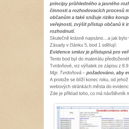
principy průhledného a jasného ro
činnosti a rozhodovacích procesů m
občanům a také snižuje riziko korupce
veřejnosti, zvýšit přístup občanů k 
rozhodnutí.
Skutečně krásně napsáno…a jak bylo v
Zásady v článku 5, bod 1 sdělují:
Evidence smluv je přístupná pro ve
Tento bod byl do materiálu předložené
Tvrdoňové, viz výňatek ze zápisu z 8.9
Mgr. Tvrdoňová
–
požadováno, aby ev
A protože se blíží konec roku, od jeh
webových stránkách města do evidence
Zde je příklad toho, co má návštěvník 