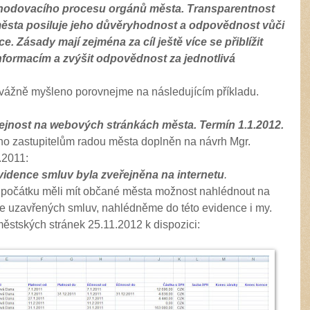
zhodovacího procesu orgánů města.
Transparentnost
ěsta posiluje jeho důvěryhodnost a odpovědnost vůči
. Zásady mají zejména za cíl ještě více se přiblížit
informacím a zvýšit odpovědnost za jednotlivá
ážně myšleno porovnejme na následujícím příkladu.
řejnost na webových stránkách města. Termín 1.1.2012.
ho zastupitelům radou města doplněn na návrh Mgr.
.2011:
idence smluv byla zveřejněna na internetu
.
ož počátku měli mít občané města možnost nahlédnout na
 uzavřených smluv, nahlédněme do této evidence i my.
městských stránek 25.11.2012 k dispozici: