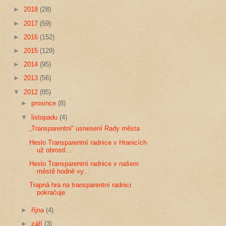
►
2018
(28)
►
2017
(59)
►
2016
(152)
►
2015
(129)
►
2014
(95)
►
2013
(56)
▼
2012
(85)
►
prosince
(8)
▼
listopadu
(4)
„Transparentní“ usnesení Rady města
Heslo Transparentní radnice v Hranicích
už obrostl...
Heslo Transparentní radnice v našem
městě hodně vy...
Trapná hra na transparentní radnici
pokračuje
►
října
(4)
►
září
(3)