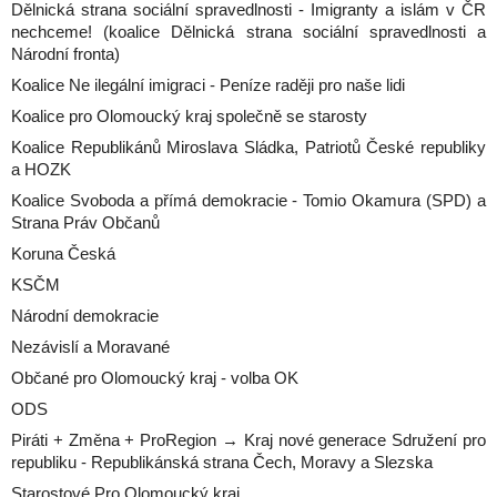
Dělnická strana sociální spravedlnosti - Imigranty a islám v ČR
nechceme! (koalice Dělnická strana sociální spravedlnosti a
Národní fronta)
Koalice Ne ilegální imigraci - Peníze raději pro naše lidi
Koalice pro Olomoucký kraj společně se starosty
Koalice Republikánů Miroslava Sládka, Patriotů České republiky
a HOZK
Koalice Svoboda a přímá demokracie - Tomio Okamura (SPD) a
Strana Práv Občanů
Koruna Česká
KSČM
Národní demokracie
Nezávislí a Moravané
Občané pro Olomoucký kraj - volba OK
ODS
Piráti + Změna + ProRegion → Kraj nové generace Sdružení pro
republiku - Republikánská strana Čech, Moravy a Slezska
Starostové Pro Olomoucký kraj