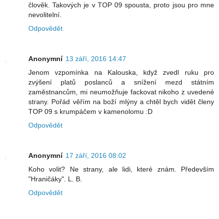
člověk. Takových je v TOP 09 spousta, proto jsou pro mne
nevolitelní.
Odpovědět
Anonymní
13 září, 2016 14:47
Jenom vzpomínka na Kalouska, když zvedl ruku pro
zvýšení platů poslanců a snížení mezd státním
zaměstnancům, mi neumožňuje fackovat nikoho z uvedené
strany. Pořád věřím na boží mlýny a chtěl bych vidět členy
TOP 09 s krumpáčem v kamenolomu :D
Odpovědět
Anonymní
17 září, 2016 08:02
Koho volit? Ne strany, ale lidi, které znám. Především
"Hraničáky". L. B.
Odpovědět