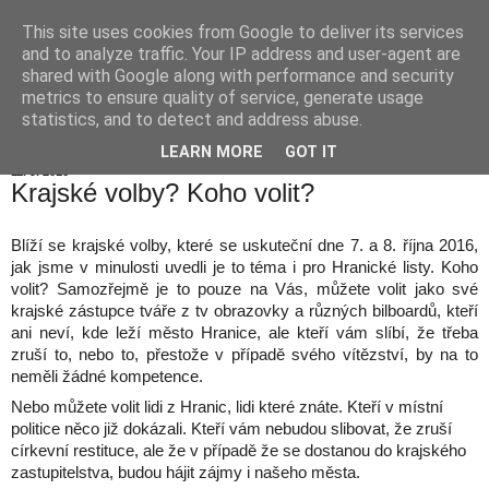
This site uses cookies from Google to deliver its services
Hranické listy
and to analyze traffic. Your IP address and user-agent are
shared with Google along with performance and security
metrics to ensure quality of service, generate usage
statistics, and to detect and address abuse.
▼
LEARN MORE
GOT IT
11. 9. 2016
Krajské volby? Koho volit?
Blíží se krajské volby, které se uskuteční dne 7. a 8. října 2016,
jak jsme v minulosti uvedli je to téma i pro Hranické listy. Koho
volit? Samozřejmě je to pouze na Vás, můžete volit jako své
krajské zástupce tváře z tv obrazovky a různých bilboardů, kteří
ani neví, kde leží město Hranice, ale kteří vám slíbí, že třeba
zruší to, nebo to, přestože v případě svého vítězství, by na to
neměli žádné kompetence.
Nebo můžete volit lidi z Hranic, lidi které znáte. Kteří v místní
politice něco již dokázali. Kteří vám nebudou slibovat, že zruší
církevní restituce, ale že v případě že se dostanou do krajského
zastupitelstva, budou hájit zájmy i našeho města.